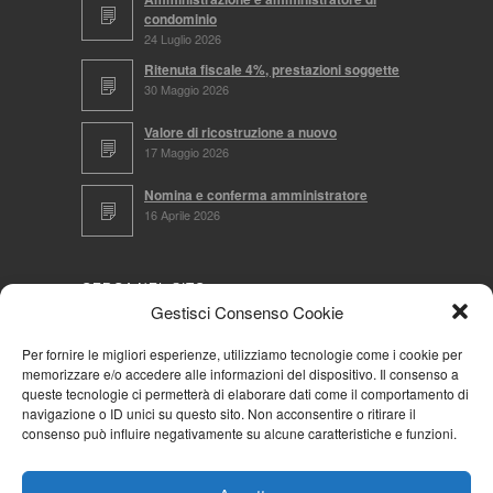
condominio
24 Luglio 2026
Ritenuta fiscale 4%, prestazioni soggette
30 Maggio 2026
Valore di ricostruzione a nuovo
17 Maggio 2026
Nomina e conferma amministratore
16 Aprile 2026
CERCA NEL SITO
Gestisci Consenso Cookie
Per fornire le migliori esperienze, utilizziamo tecnologie come i cookie per
memorizzare e/o accedere alle informazioni del dispositivo. Il consenso a
NAVIGA PER
queste tecnologie ci permetterà di elaborare dati come il comportamento di
navigazione o ID unici su questo sito. Non acconsentire o ritirare il
Mappa completa
consenso può influire negativamente su alcune caratteristiche e funzioni.
Mappa categorie
Cookie Policy (UE)