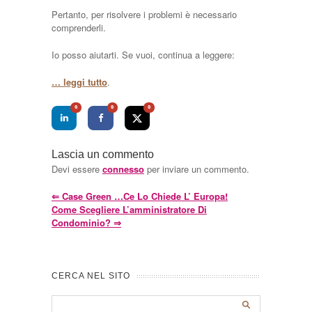
Pertanto, per risolvere i problemi è necessario
comprenderli.
Io posso aiutarti. Se vuoi, continua a leggere:
… leggi tutto
.
0
0
0
Lascia un commento
Devi essere
connesso
per inviare un commento.
⇐
Case Green …ce Lo Chiede L’ Europa!
Come Scegliere L’amministratore Di
Condominio?
⇒
CERCA NEL SITO