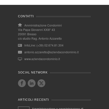
CONTATTI
Amministrazione Condomini
Via Papa Giovanni XXIII° 43
20091 Bresso
c/o studio Rag. Antonio Azzaretto
InfoLine: (+39) 02.674.81.304
antonio.azzaretto@aziendacondominio.it
www.aziendacondominio.it
SOCIAL NETWORK
ARTICOLI RECENTI
Amministrazione e amministratore di