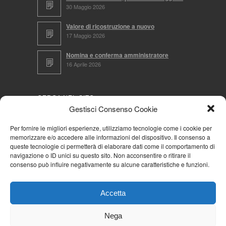
30 Maggio 2026
Valore di ricostruzione a nuovo
17 Maggio 2026
Nomina e conferma amministratore
16 Aprile 2026
CERCA NEL SITO
Gestisci Consenso Cookie
Per fornire le migliori esperienze, utilizziamo tecnologie come i cookie per
memorizzare e/o accedere alle informazioni del dispositivo. Il consenso a
NAVIGA PER
queste tecnologie ci permetterà di elaborare dati come il comportamento di
navigazione o ID unici su questo sito. Non acconsentire o ritirare il
Mappa completa
consenso può influire negativamente su alcune caratteristiche e funzioni.
Mappa categorie
Cookie Policy (UE)
Accetta
Privacy Policy
Forum
Nega
Iscriviti alla Community AziendaCondominio