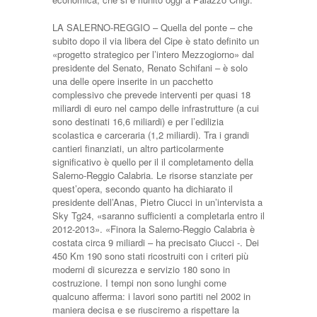
LA SALERNO-REGGIO – Quella del ponte – che
subito dopo il via libera del Cipe è stato definito un
«progetto strategico per l’intero Mezzogiorno» dal
presidente del Senato, Renato Schifani – è solo
una delle opere inserite in un pacchetto
complessivo che prevede interventi per quasi 18
miliardi di euro nel campo delle infrastrutture (a cui
sono destinati 16,6 miliardi) e per l’edilizia
scolastica e carceraria (1,2 miliardi). Tra i grandi
cantieri finanziati, un altro particolarmente
significativo è quello per il il completamento della
Salerno-Reggio Calabria. Le risorse stanziate per
quest’opera, secondo quanto ha dichiarato il
presidente dell’Anas, Pietro Ciucci in un’intervista a
Sky Tg24, «saranno sufficienti a completarla entro il
2012-2013». «Finora la Salerno-Reggio Calabria è
costata circa 9 miliardi – ha precisato Ciucci -. Dei
450 Km 190 sono stati ricostruiti con i criteri più
moderni di sicurezza e servizio 180 sono in
costruzione. I tempi non sono lunghi come
qualcuno afferma: i lavori sono partiti nel 2002 in
maniera decisa e se riusciremo a rispettare la