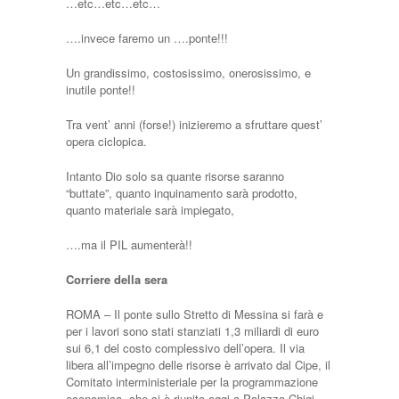
…etc…etc…etc…
….invece faremo un ….ponte!!!
Un grandissimo, costosissimo, onerosissimo, e
inutile ponte!!
Tra vent’ anni (forse!) inizieremo a sfruttare quest’
opera ciclopica.
Intanto Dio solo sa quante risorse saranno
“buttate”, quanto inquinamento sarà prodotto,
quanto materiale sarà impiegato,
….ma il PIL aumenterà!!
Corriere della sera
ROMA – Il ponte sullo Stretto di Messina si farà e
per i lavori sono stati stanziati 1,3 miliardi di euro
sui 6,1 del costo complessivo dell’opera. Il via
libera all’impegno delle risorse è arrivato dal Cipe, il
Comitato interministeriale per la programmazione
economica, che si è riunito oggi a Palazzo Chigi.