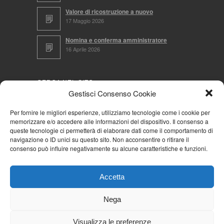
Valore di ricostruzione a nuovo
17 Maggio 2026
Nomina e conferma amministratore
16 Aprile 2026
CERCA NEL SITO
Gestisci Consenso Cookie
Per fornire le migliori esperienze, utilizziamo tecnologie come i cookie per
memorizzare e/o accedere alle informazioni del dispositivo. Il consenso a
NAVIGA PER
queste tecnologie ci permetterà di elaborare dati come il comportamento di
navigazione o ID unici su questo sito. Non acconsentire o ritirare il
Mappa completa
consenso può influire negativamente su alcune caratteristiche e funzioni.
Mappa categorie
Cookie Policy (UE)
Accetta
Privacy Policy
Forum
Nega
Iscriviti alla Community AziendaCondominio
Visualizza le preferenze