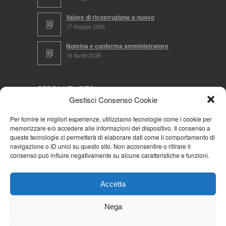
Valore di ricostruzione a nuovo
17 Maggio 2026
Nomina e conferma amministratore
16 Aprile 2026
CERCA NEL SITO
Gestisci Consenso Cookie
Per fornire le migliori esperienze, utilizziamo tecnologie come i cookie per
memorizzare e/o accedere alle informazioni del dispositivo. Il consenso a
NAVIGA PER
queste tecnologie ci permetterà di elaborare dati come il comportamento di
navigazione o ID unici su questo sito. Non acconsentire o ritirare il
Mappa completa
consenso può influire negativamente su alcune caratteristiche e funzioni.
Mappa categorie
Cookie Policy (UE)
Accetta
Privacy Policy
Forum
Nega
Iscriviti alla Community AziendaCondominio