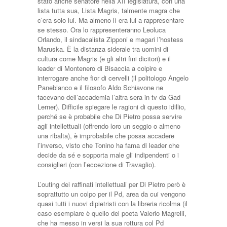
stato anche senatore nella XII legislatura, con una
lista tutta sua, Lista Magris, talmente magra che
c’era solo lui. Ma almeno lì era lui a rappresentare
se stesso. Ora lo rappresenteranno Leoluca
Orlando, il sindacalista Zipponi e magari l’hostess
Maruska. È la distanza siderale tra uomini di
cultura come Magris (e gli altri fini dicitori) e il
leader di Montenero di Bisaccia a colpire e
interrogare anche fior di cervelli (il politologo Angelo
Panebianco e il filosofo Aldo Schiavone ne
facevano dell’accademia l’altra sera in tv da Gad
Lerner). Difficile spiegare le ragioni di questo idillio,
perché se è probabile che Di Pietro possa servire
agli intellettuali (offrendo loro un seggio o almeno
una ribalta), è improbabile che possa accadere
l’inverso, visto che Tonino ha fama di leader che
decide da sé e sopporta male gli indipendenti o i
consiglieri (con l’eccezione di Travaglio).
L’outing dei raffinati intellettuali per Di Pietro però è
soprattutto un colpo per il Pd, area da cui vengono
quasi tutti i nuovi dipietristi con la libreria ricolma (il
caso esemplare è quello del poeta Valerio Magrelli,
che ha messo in versi la sua rottura col Pd