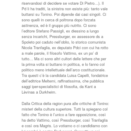
riservandosi di decidere se votare Di Pietro…). Il
Pd li ha traditi, la sinistra non esiste più: tanto vale
buttarsi su Tonino. Poi dipende dai casi singoli. Ci
sono quelli in cerca di poltrona dopo forzata
astinenza, ed è il gruppo più nutrito. Ci sono
l’editore Stefano Passigli, ex diessino a lungo
senza incarichi, Pressburger, ex assessore ds a
Spoleto poi caduto nell’oblio, lo storico comunista
Nicola Tranfaglia, ex deputato Pdci con cui ha rotto
a male parole, il filosofo Vattimo, ex un po’ di
tutto… Ma ci sono altri cultori delle lettere che per
la prima volta si buttano in politica, e lo fanno col
politico meno intellettuale dell’arco costituzionale.
Tra questi c’è la candidata Luisa Capelli, fondatrice
dell’editrice Meltemi, raffinatissima, che pubblica
saggi iper-specialistici di filosofia, da Kant a
Lèvinas a Durkheim.
Dalla Critica della ragion pura alle critiche di Tonino:
misteri della cultura superiore. Tutti la spiegano col
fatto che Tonino è l’unico a fare opposizione, così
ha detto Vattimo, così Pressburger, così Tranfaglia
e così ora Magris. Lo votiamo o ci candidiamo con