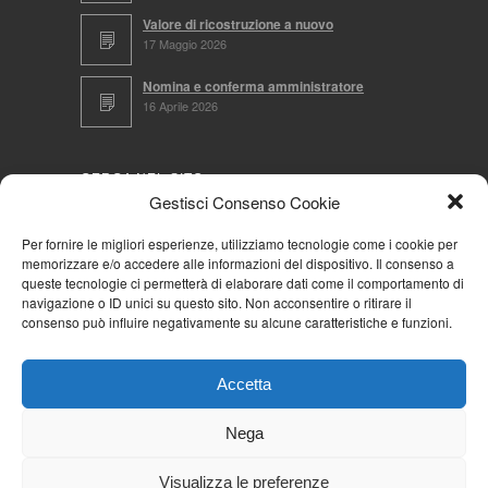
Valore di ricostruzione a nuovo
17 Maggio 2026
Nomina e conferma amministratore
16 Aprile 2026
CERCA NEL SITO
Gestisci Consenso Cookie
Per fornire le migliori esperienze, utilizziamo tecnologie come i cookie per
memorizzare e/o accedere alle informazioni del dispositivo. Il consenso a
NAVIGA PER
queste tecnologie ci permetterà di elaborare dati come il comportamento di
navigazione o ID unici su questo sito. Non acconsentire o ritirare il
Mappa completa
consenso può influire negativamente su alcune caratteristiche e funzioni.
Mappa categorie
Cookie Policy (UE)
Accetta
Privacy Policy
Forum
Nega
Iscriviti alla Community AziendaCondominio
Visualizza le preferenze