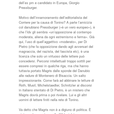
dell’ex pm e candidato in Europa, Giorgio
Pressburger.
Motivo dell’innamoramento dell’editorialista del
Corriere per la causa di Tonino? A parte l’amicizia
col danubiano Pressburger («è un vero europeo»), è
che l’Idv gli sembra «un’opposizione al contempo
moderata, aliena da ogni estremismo e ferma». Già
qui, l’uso di quell’aggettivo «moderato», per Di
Pietro (che fa opposizione dando agli avversari del
magnaccia, del nazista, del fascista etc), è una
licenza che solo un virtuoso delle lettere può
concedersi. Percorsi intellettuali troppo sottili per
essere compresi in qualche riga, ma che hanno
tuttavia portato Magris dalle sponde del Danubio
alle radure di Montenero di Bisaccia. Un salto
impressionante. Come farà ad abbinare le letture di
Roth, Musil, Michelstaedter, Schnitzler ai discorsi
in italiano stentato di Di Pietro, è un mistero che
Magris dovrà prima o poi rivelare. Lui e gli altri
uomini di lettere finiti nella rete di Tonino.
Va detto che Magris non è a digiuno di politica. È