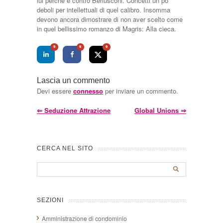
lui perché è contro Berlusconi. Concetti un po’
deboli per intellettuali di quel calibro. Insomma
devono ancora dimostrare di non aver scelto come
in quel bellissimo romanzo di Magris: Alla cieca.
0
0
0
Lascia un commento
Devi essere
connesso
per inviare un commento.
⇐
Seduzione Attrazione
Global Unions
⇒
CERCA NEL SITO
SEZIONI
Amministrazione di condominio