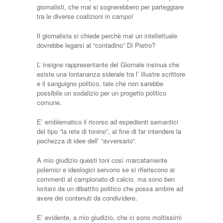
giornalisti, che mai si sognerebbero per parteggiare
tra le diverse coalizioni in campo!
Il giornalista si chiede perchè mai un intellettuale
dovrebbe legarsi al “contadino” Di Pietro?
L’ insigne rappresentante del Giornale insinua che
esiste una lontananza siderale tra l’ illustre scrittore
e il sanguigno politico, tale che non sarebbe
possibile un sodalizio per un progetto politico
comune.
E’ emblematico il ricorso ad espedienti semantici
del tipo “la rete di tonino”, al fine di far intendere la
pochezza di idee dell’ “avversario”.
A mio giudizio questi toni così marcatamente
polemici e ideologici servono se si riferiscono ai
commenti al campionato di calcio, ma sono ben
lontani da un dibattito politico che possa ambire ad
avere dei contenuti da condividere.
E’ evidente, a mio giudizio, che ci sono moltissimi