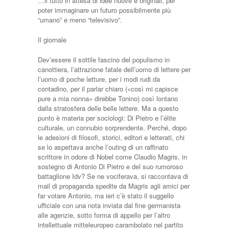
…il tutto in attesa di idee nuove e originali, per
poter immaginare un futuro possibilmente più
“umano” e meno “televisivo”.
Il giornale
Dev’essere il sottile fascino del populismo in
canottiera, l’attrazione fatale dell’uomo di lettere per
l’uomo di poche letture, per i modi rudi da
contadino, per il parlar chiaro («così mi capisce
pure a mia nonna» direbbe Tonino) così lontano
dalla stratosfera delle belle lettere. Ma a questo
punto è materia per sociologi: Di Pietro e l’élite
culturale, un connubio sorprendente. Perché, dopo
le adesioni di filosofi, storici, editori e letterati, chi
se lo aspettava anche l’outing di un raffinato
scrittore in odore di Nobel come Claudio Magris, in
sostegno di Antonio Di Pietro e del suo rumoroso
battaglione Idv? Se ne vociferava, si raccontava di
mail di propaganda spedite da Magris agli amici per
far votare Antonio, ma ieri c’è stato il suggello
ufficiale con una nota inviata dal fine germanista
alle agenzie, sotto forma di appello per l’altro
intellettuale mitteleuropeo carambolato nel partito