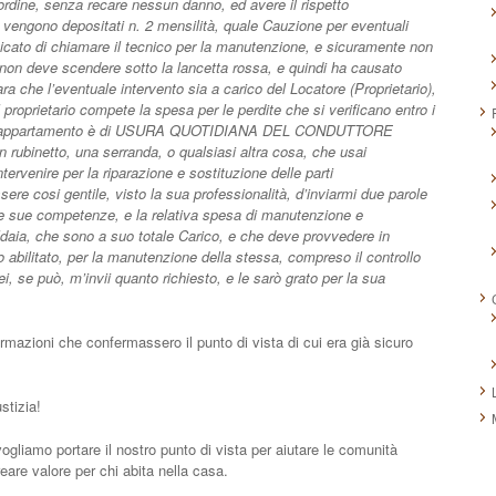
rdine, senza recare nessun danno, ed avere il rispetto
vengono depositati n. 2 mensilità, quale Cauzione per eventuali
nticato di chiamare il tecnico per la manutenzione, e sicuramente non
he non deve scendere sotto la lancetta rossa, e quindi ha causato
ra che l’eventuale intervento sia a carico del Locatore (Proprietario),
l proprietario compete la spesa per le perdite che si verificano entro i
 nell’appartamento è di USURA QUOTIDIANA DEL CONDUTTORE
un rubinetto, una serranda, o qualsiasi altra cosa, che usai
tervenire per la riparazione e sostituzione delle parti
ere cosi gentile, visto la sua professionalità, d’inviarmi due parole
ca le sue competenze, e la relativa spesa di manutenzione e
aldaia, che sono a suo totale Carico, e che deve provvedere in
abilitato, per la manutenzione della stessa, compreso il controllo
, se può, m’invii quanto richiesto, e le sarò grato per la sua
ormazioni che confermassero il punto di vista di cui era già sicuro
stizia!
liamo portare il nostro punto di vista per aiutare le comunità
eare valore per chi abita nella casa.