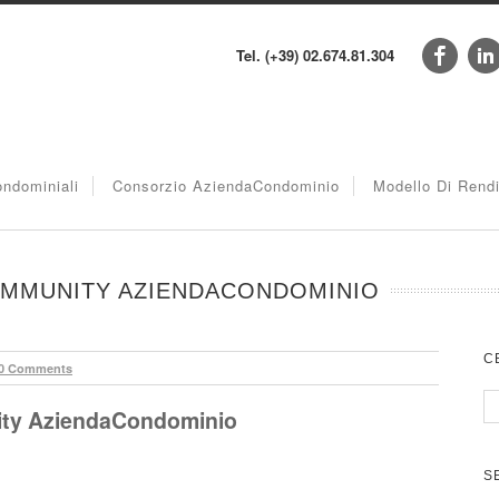
Tel. (+39) 02.674.81.304
ndominiali
Consorzio AziendaCondominio
Modello Di Rend
OMMUNITY AZIENDACONDOMINIO
C
0 Comments
ity AziendaCondominio
S