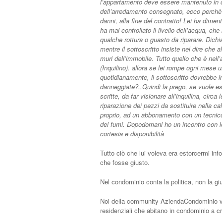
l’appartamento deve essere mantenuto in o
dell’arredamento consegnato, ecco perchè 
danni, alla fine del contratto! Lei ha dime
ha mai controllato il livello dell’acqua, c
qualche rottura o guasto da riparare. Dichia
mentre il sottoscritto insiste nel dire che a
muri dell’immobile. Tutto quello che è
(Inquilino). allora se lei rompe ogni mese 
quotidianamente, il sottoscritto dovrebbe in
danneggiate?,,Quindi la prego, se vuole ess
scritte, da far visionare all’inquilina, cir
riparazione dei pezzi da sostituire nella c
proprio, ad un abbonamento con un tecnico 
dei fumi. Dopodomani ho un incontro con lei
cortesia e disponibilità
Tutto ciò che lui voleva era estorcermi inf
che fosse giusto.
Nel condominio conta la politica, non la giu
Noi della community AziendaCondominio vog
residenziali che abitano in condominio a cr