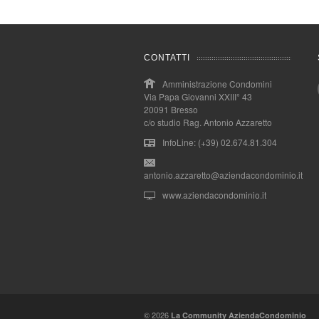
CONTATTI
Amministrazione Condomini
Via Papa Giovanni XXIII° 43
20091 Bresso
c/o studio Rag. Antonio Azzaretto
InfoLine: (+39) 02.674.81.304
antonio.azzaretto@aziendacondominio.it
www.aziendacondominio.it
© 2026
La Community AziendaCondominio