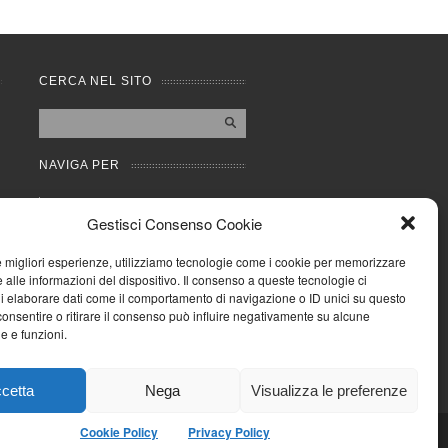
CERCA NEL SITO
NAVIGA PER
Mappa completa
Gestisci Consenso Cookie
Mappa categorie
Cookie Policy (UE)
le migliori esperienze, utilizziamo tecnologie come i cookie per memorizzare
Privacy Policy
 alle informazioni del dispositivo. Il consenso a queste tecnologie ci
i elaborare dati come il comportamento di navigazione o ID unici su questo
Forum
consentire o ritirare il consenso può influire negativamente su alcune
Iscriviti alla Community
he e funzioni.
AziendaCondominio
cetta
Nega
Visualizza le preferenze
Cookie Policy
Privacy Policy