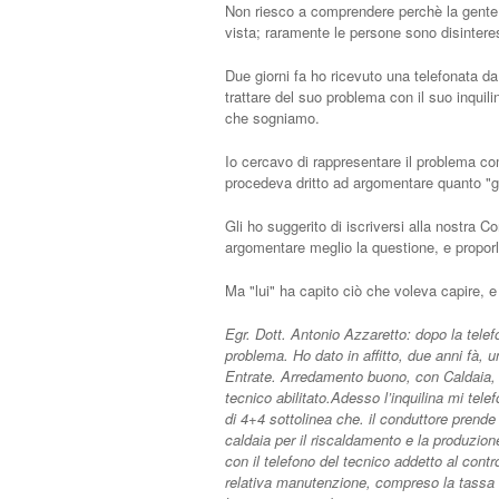
Non riesco a comprendere perchè la gente 
vista; raramente le persone sono disinteress
Due giorni fa ho ricevuto una telefonata d
trattare del suo problema con il suo inquil
che sogniamo.
Io cercavo di rappresentare il problema co
procedeva dritto ad argomentare quanto "gli
Gli ho suggerito di iscriversi alla nostra 
argomentare meglio la questione, e proporla
Ma "lui" ha capito ciò che voleva capire, 
Egr. Dott. Antonio Azzaretto: dopo la telef
problema. Ho dato in affitto, due anni fà, 
Entrate. Arredamento buono, con Caldaia, n
tecnico abilitato.Adesso l’inquilina mi telef
di 4+4 sottolinea che. il conduttore prende
caldaia per il riscaldamento e la produzion
con il telefono del tecnico addetto al contr
relativa manutenzione, compreso la tassa a