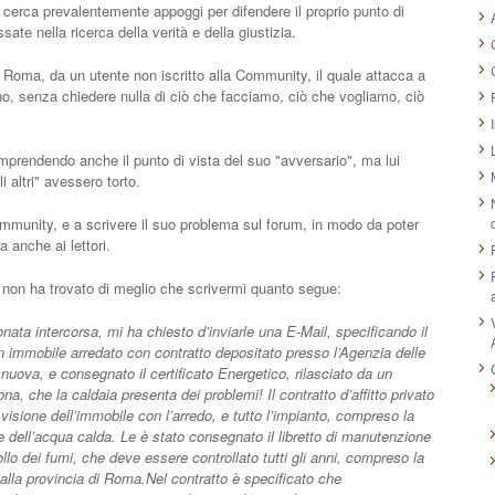
cerca prevalentemente appoggi per difendere il proprio punto di
ate nella ricerca della verità e della giustizia.
a Roma, da un utente non iscritto alla Community, il quale attacca a
ino, senza chiedere nulla di ciò che facciamo, ciò che vogliamo, ciò
mprendendo anche il punto di vista del suo "avversario", ma lui
 altri" avessero torto.
Community, e a scrivere il suo problema sul forum, in modo da poter
 anche ai lettori.
e non ha trovato di meglio che scrivermi quanto segue:
onata intercorsa, mi ha chiesto d’inviarle una E-Mail, specificando il
un immobile arredato con contratto depositato presso l’Agenzia delle
uova, e consegnato il certificato Energetico, rilasciato da un
ona, che la caldaia presenta dei problemi! Il contratto d’affitto privato
 visione dell’immobile con l’arredo, e tutto l’impianto, compreso la
e dell’acqua calda. Le è stato consegnato il libretto di manutenzione
ollo dei fumi, che deve essere controllato tutti gli anni, compreso la
lla provincia di Roma.Nel contratto è specificato che