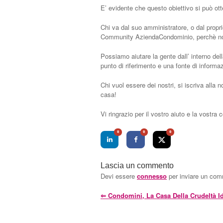
E’ evidente che questo obiettivo si può ott
Chi va dal suo amministratore, o dal proprio
Community AziendaCondominio, perchè noi 
Possiamo aiutare la gente dall’ interno del
punto di riferimento e una fonte di informaz
Chi vuol essere dei nostri, si iscriva alla n
casa!
Vi ringrazio per il vostro aiuto e la vostra 
0
0
0
Lascia un commento
Devi essere
connesso
per inviare un co
⇐
Condomini, La Casa Della Crudeltà Id