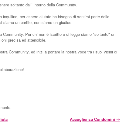
enere soltanto dall’ interno della Community.
 inquilino, per essere aiutato ha bisogno di sentirsi parte della
siamo un partito, non siamo un giudice.
la Community. Per chi non è iscritto e ci legge siamo "soltanto" un
ioni precisa ed attendibile.
ostra Community, ed inizi a portare la nostra voce tra i suoi vicini di
collaborazione!
mmento.
iota
Accoglienza Condòmini
⇒