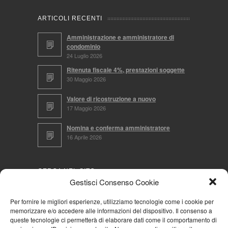
ARTICOLI RECENTI
Amministrazione e amministratore di
condominio
24 Luglio 2026
Ritenuta fiscale 4%, prestazioni soggette
30 Maggio 2026
Valore di ricostruzione a nuovo
17 Maggio 2026
Nomina e conferma amministratore
16 Aprile 2026
CERCA NEL SITO
Gestisci Consenso Cookie
Per fornire le migliori esperienze, utilizziamo tecnologie come i cookie per
memorizzare e/o accedere alle informazioni del dispositivo. Il consenso a
NAVIGA PER
queste tecnologie ci permetterà di elaborare dati come il comportamento di