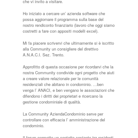
che vi invito a visitare.
Ho iniziato a cercare un’ azienda software che
possa aggiornare il programma sulla base del
nostro rendiconto finanziario (lavoro che oggi siamo
costretti a fare con appositi modelli excel).
Mi fa piacere scrivervi che ultimamente si è iscritto
alla Community un consigliere del direttivo
A.N.A.C.I. Sez. Trento.
Approfitto di questa occasione per ricordarvi che la
nostra Community condivide ogni progetto che aiuti
a creare valore relazionale per le comunità
residenziali che abitano in condominio. …ben
venga l’ ANACI, e ben vengano le associazioni che
difendono i diritti dei proprietari e ricercano la
gestione condominiale di qualità.
La Community AziendaCondominio serve per
controllare con efficacia l’ amministrazione del
condominio.
Il forum permette un contatto costante tra residenti,