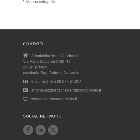
Mappa categorie
CONTATTI
Amministrazione Condomini
Via Papa Giovanni XXIII° 43
20091 Bresso
c/o studio Rag. Antonio Azzaretto
InfoLine: (+39) 02.674.81.304
antonio.azzaretto@aziendacondominio.it
www.aziendacondominio.it
SOCIAL NETWORK