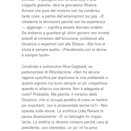
volgarità gratuita» dice la giornalista Ritanna
Armeni che pure del ministro non ha condiviso
tante cose, a partire dall’esternazioni sui gay. «E
chiederne le dimissioni perché non ha esperienza
— aggiunge — significa essere davvero strabici.
Se andiamo a guardare gli ultimi governi non ricordo
presidi al ministero dell’Istruzione, professori alla
Giustizia o espertoni vari alla Difesa». Alla fine la
storia è sempre quella: «Prendersela con le donne
è sempre facile».
Condivide e sottoscrive Rina Gagliardi, ex
parlamentare di Rifondazione: «Non ho alcuna
ragione specifica per esprimere la mia solidarietà a
questa signora ma sono sempre un po’ sospettosa
quando si attacca una donna. Non è adeguata al
ruolo? Probabile. Ma perché, il ministro della
Giustizia, che si occupa peraltro di cose un tantino
più importanti, non è ornamentale anche lui?». Non
sparate sulle donne. La scrittrice Lidia Ravera la
pensa diversamente: «È un bersaglio fin troppo
facile. La stellina tv diventa ministro perché cara al
presidente, uno stereotipo, un po’ mi fa pena