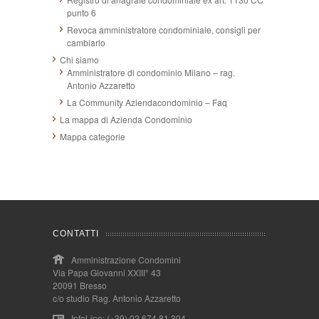
punto 6
Revoca amministratore condominiale, consigli per
cambiarlo
Chi siamo
Amministratore di condominio Milano – rag.
Antonio Azzaretto
La Community Aziendacondominio – Faq
La mappa di Azienda Condominio
Mappa categorie
CONTATTI
Amministrazione Condomini
Via Papa Giovanni XXIII° 43
20091 Bresso
c/o studio Rag. Antonio Azzaretto
InfoLine: (+39) 02.674.81.304