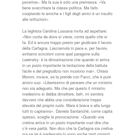
poverina». Ma la sua è solo una premessa: «Va
bene svecchiare la classe politica. Ma farlo
cooptando le amiche e i figli degli amici è un insulto
alle istituzioni».
La leghista Carolina Lussana invita ad aspettare:
«Non conta da dove si viene, conta quello che si
fa. Ed è ancora troppo presto per giudicare il lavoro
della Carfagna. Lasciamola in pace e, per favore,
evitiamo scivoloni come quel paragone sulla
Lewinsky: è la dimostrazione che quando si arriva
in un posto importante la tentazione della battuta
facile e del pregiudizio non muoiono mai». Chiara
Moroni, invece, se la prende con Facci, che è pure
amico suo: «Liberissimo di pensare che un ministro
non sia adeguato. Ma che per questo il ministro
medesimo si debba dimettere, beh, mi sembra
davvero che abbia una considerazione troppo
elevata del proprio ruolo. Mara è brava e alla lunga
tutti lo capiranno». Daniela Santanché, come capita
spesso, sceglie la provocazione: «Quando una
cretina arriva in un posto importante vuol dire che
c’è vera parità. Non dico che la Carfagna sia cretina
ma se lei è inadeguata lo sono anche tanti ministri