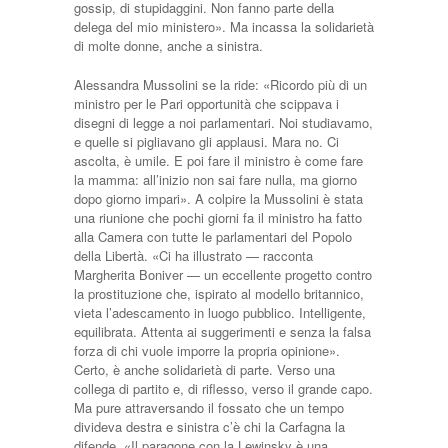
gossip, di stupidaggini. Non fanno parte della
delega del mio ministero». Ma incassa la solidarietà
di molte donne, anche a sinistra.
Alessandra Mussolini se la ride: «Ricordo più di un
ministro per le Pari opportunità che scippava i
disegni di legge a noi parlamentari. Noi studiavamo,
e quelle si pigliavano gli applausi. Mara no. Ci
ascolta, è umile. E poi fare il ministro è come fare
la mamma: all’inizio non sai fare nulla, ma giorno
dopo giorno impari». A colpire la Mussolini è stata
una riunione che pochi giorni fa il ministro ha fatto
alla Camera con tutte le parlamentari del Popolo
della Libertà. «Ci ha illustrato — racconta
Margherita Boniver — un eccellente progetto contro
la prostituzione che, ispirato al modello britannico,
vieta l’adescamento in luogo pubblico. Intelligente,
equilibrata. Attenta ai suggerimenti e senza la falsa
forza di chi vuole imporre la propria opinione».
Certo, è anche solidarietà di parte. Verso una
collega di partito e, di riflesso, verso il grande capo.
Ma pure attraversando il fossato che un tempo
divideva destra e sinistra c’è chi la Carfagna la
difende. «Il paragone con la Lewinsky è una