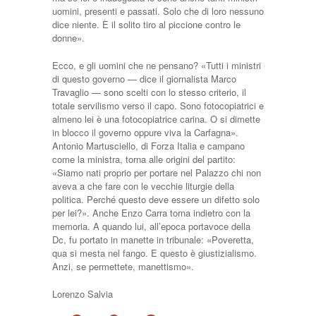
uomini, presenti e passati. Solo che di loro nessuno
dice niente. È il solito tiro al piccione contro le
donne».
Ecco, e gli uomini che ne pensano? «Tutti i ministri
di questo governo — dice il giornalista Marco
Travaglio — sono scelti con lo stesso criterio, il
totale servilismo verso il capo. Sono fotocopiatrici e
almeno lei è una fotocopiatrice carina. O si dimette
in blocco il governo oppure viva la Carfagna».
Antonio Martusciello, di Forza Italia e campano
come la ministra, torna alle origini del partito:
«Siamo nati proprio per portare nel Palazzo chi non
aveva a che fare con le vecchie liturgie della
politica. Perché questo deve essere un difetto solo
per lei?». Anche Enzo Carra torna indietro con la
memoria. A quando lui, all’epoca portavoce della
Dc, fu portato in manette in tribunale: «Poveretta,
qua si mesta nel fango. E questo è giustizialismo.
Anzi, se permettete, manettismo».
Lorenzo Salvia