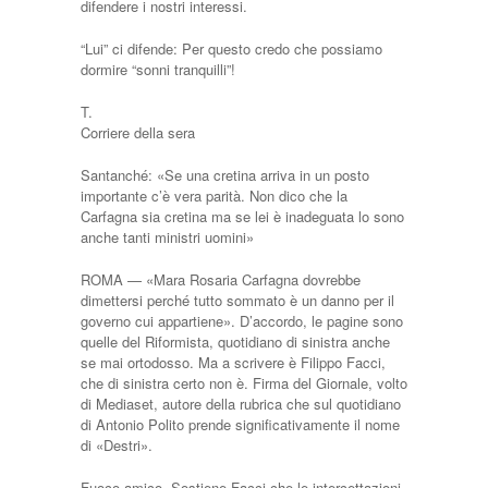
difendere i nostri interessi.
“Lui” ci difende: Per questo credo che possiamo
dormire “sonni tranquilli”!
T.
Corriere della sera
Santanché: «Se una cretina arriva in un posto
importante c’è vera parità. Non dico che la
Carfagna sia cretina ma se lei è inadeguata lo sono
anche tanti ministri uomini»
ROMA — «Mara Rosaria Carfagna dovrebbe
dimettersi perché tutto sommato è un danno per il
governo cui appartiene». D’accordo, le pagine sono
quelle del Riformista, quotidiano di sinistra anche
se mai ortodosso. Ma a scrivere è Filippo Facci,
che di sinistra certo non è. Firma del Giornale, volto
di Mediaset, autore della rubrica che sul quotidiano
di Antonio Polito prende significativamente il nome
di «Destri».
Fuoco amico. Sostiene Facci che le intercettazioni