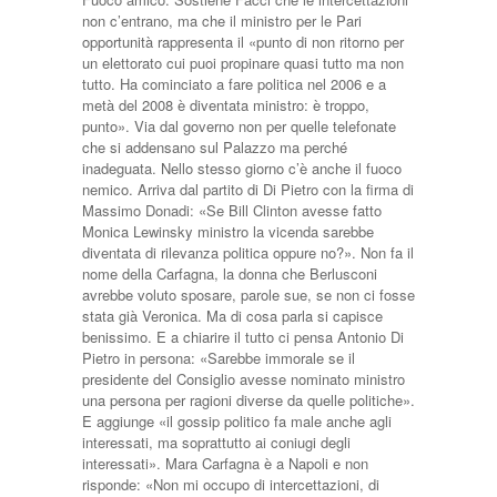
non c’entrano, ma che il ministro per le Pari
opportunità rappresenta il «punto di non ritorno per
un elettorato cui puoi propinare quasi tutto ma non
tutto. Ha cominciato a fare politica nel 2006 e a
metà del 2008 è diventata ministro: è troppo,
punto». Via dal governo non per quelle telefonate
che si addensano sul Palazzo ma perché
inadeguata. Nello stesso giorno c’è anche il fuoco
nemico. Arriva dal partito di Di Pietro con la firma di
Massimo Donadi: «Se Bill Clinton avesse fatto
Monica Lewinsky ministro la vicenda sarebbe
diventata di rilevanza politica oppure no?». Non fa il
nome della Carfagna, la donna che Berlusconi
avrebbe voluto sposare, parole sue, se non ci fosse
stata già Veronica. Ma di cosa parla si capisce
benissimo. E a chiarire il tutto ci pensa Antonio Di
Pietro in persona: «Sarebbe immorale se il
presidente del Consiglio avesse nominato ministro
una persona per ragioni diverse da quelle politiche».
E aggiunge «il gossip politico fa male anche agli
interessati, ma soprattutto ai coniugi degli
interessati». Mara Carfagna è a Napoli e non
risponde: «Non mi occupo di intercettazioni, di