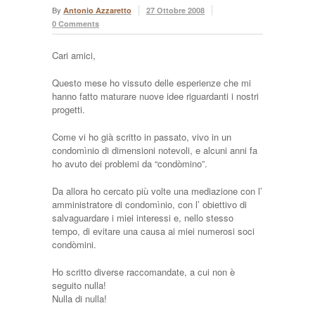
By
Antonio Azzaretto
27 Ottobre 2008
0 Comments
Cari amici,
Questo mese ho vissuto delle esperienze che mi
hanno fatto maturare nuove idee riguardanti i nostri
progetti.
Come vi ho già scritto in passato, vivo in un
condomìnio di dimensioni notevoli, e alcuni anni fa
ho avuto dei problemi da “condòmino”.
Da allora ho cercato più volte una mediazione con l’
amministratore di condomìnio, con l’ obiettivo di
salvaguardare i miei interessi e, nello stesso
tempo, di evitare una causa ai miei numerosi soci
condòmini.
Ho scritto diverse raccomandate, a cui non è
seguito nulla!
Nulla di nulla!