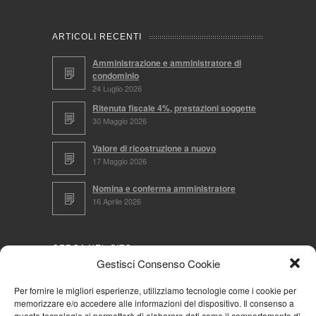
ARTICOLI RECENTI
Amministrazione e amministratore di
condominio
24 Luglio 2026
Ritenuta fiscale 4%, prestazioni soggette
30 Maggio 2026
Valore di ricostruzione a nuovo
17 Maggio 2026
Nomina e conferma amministratore
16 Aprile 2026
CERCA NEL SITO
Gestisci Consenso Cookie
Per fornire le migliori esperienze, utilizziamo tecnologie come i cookie per
memorizzare e/o accedere alle informazioni del dispositivo. Il consenso a
NAVIGA PER
queste tecnologie ci permetterà di elaborare dati come il comportamento di