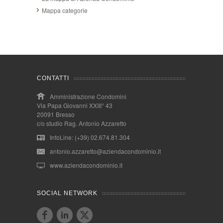
Mappa categorie
CONTATTI
Amministrazione Condomini
Via Papa Giovanni XXIII° 43
20091 Bresso
c/o studio Rag. Antonio Azzaretto
InfoLine: (+39) 02.674.81.304
antonio.azzaretto@aziendacondominio.it
www.aziendacondominio.it
SOCIAL NETWORK