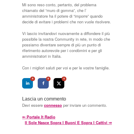
Mi sono reso conto, pertanto, del problema
chiamato del “muro di gomma”, che l’
amministratore ha il potere di “imporre” quando
decide di evitare i problemi che non vuole risolvere.
Vi lascio invitandovi nuovamente a diffondere il più
possibile la nostra Community in rete, in modo che
possiamo diventare sempre di più un punto di
riferimento autorevole per i condòmini e per gli
amministratori in Italia.
Con i migliori saluti per voi e per le vostre famiglie.
0
0
0
Lascia un commento
Devi essere
connesso
per inviare un commento.
⇐
Portale It Radio
Il Sole Nasce Sopra I Buoni E Sopra I Cattivi
⇒