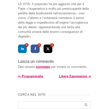
LA VITA- Il porporato ha poi aggiunto che per il
Papa «l’eugenetica è molto più preoccupante della
perdita della biodiversità nell’ecosistema», così
come «l’aborto e l’eutanasia corrodono il senso
della legge e impediscono all’origine l’accoglienza
dei più deboli, rappresentando una ferita alla
comunità umana dalle enormi conseguenze di
degrado».
0
0
0
Lascia un commento
Devi essere
connesso
per inviare un commento.
⇐
Programmallp
Libere Espressioni
⇒
CERCA NEL SITO