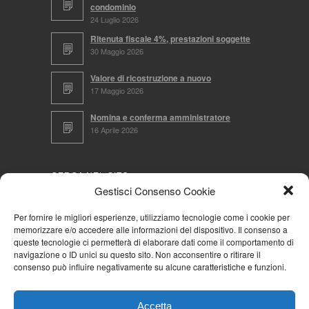
condominio
24 Luglio 2026
Ritenuta fiscale 4%, prestazioni soggette
30 Maggio 2026
Valore di ricostruzione a nuovo
17 Maggio 2026
Nomina e conferma amministratore
16 Aprile 2026
CERCA NEL SITO
Gestisci Consenso Cookie
Per fornire le migliori esperienze, utilizziamo tecnologie come i cookie per
memorizzare e/o accedere alle informazioni del dispositivo. Il consenso a
NAVIGA PER
queste tecnologie ci permetterà di elaborare dati come il comportamento di
navigazione o ID unici su questo sito. Non acconsentire o ritirare il
Mappa completa
consenso può influire negativamente su alcune caratteristiche e funzioni.
Mappa categorie
Cookie Policy (UE)
Accetta