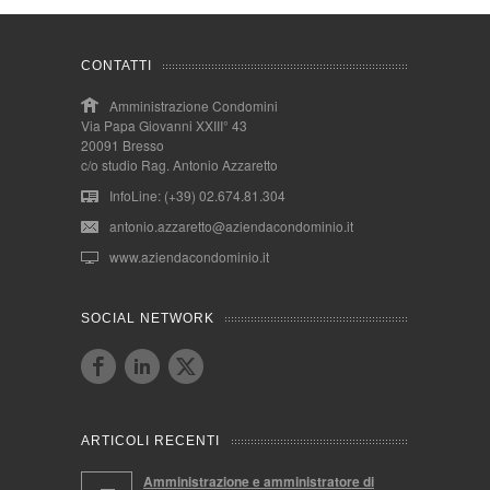
CONTATTI
Amministrazione Condomini
Via Papa Giovanni XXIII° 43
20091 Bresso
c/o studio Rag. Antonio Azzaretto
InfoLine: (+39) 02.674.81.304
antonio.azzaretto@aziendacondominio.it
www.aziendacondominio.it
SOCIAL NETWORK
ARTICOLI RECENTI
Amministrazione e amministratore di