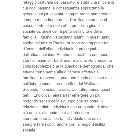
retaggio culturale del passato, è stata una miopia di
cui oggi pagano le conseguenze soprattutto le
generazioni più giovani, sempre meno numerose e
sempre meno importanti». Per Bagnasco non si
possono «tenere separati i temi della giustizia
sociale da quelli del rispetto della vita e della
famiglia». Quindi «sbagliano quanti in questi anni,
anche nel nostro Paese, si sono contrapposti tra
difensori dell’etica individuale e propugnatori
dell’etica sociale». Perché «in realtà le due cose
stanno insieme». Lo dimostra anche «la crescente
consapevolezza che la questione demografica, che
attiene certamente alla dinamica affettiva e
familiare, rappresenti pure uno snodo decisivo delle
politiche economiche e perfino del Welfare».
Secondo il presidente della Cei, affrontando questi
temi l’Enciclica «aiuta a far emergere un più
profondo senso dello sviluppo che sa porre in
relazione i diritti individuali con un quadro di doveri
più ampio, aiutando così ad intendere
correttamente la libertà individuale che deve
sempre fare i conti anche con la responsabilità
sociale».