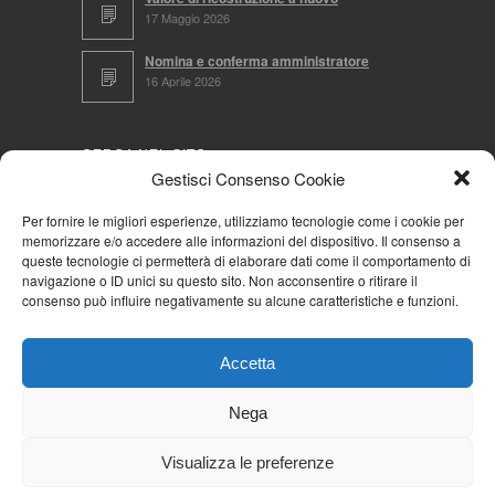
17 Maggio 2026
Nomina e conferma amministratore
16 Aprile 2026
CERCA NEL SITO
Gestisci Consenso Cookie
Per fornire le migliori esperienze, utilizziamo tecnologie come i cookie per
memorizzare e/o accedere alle informazioni del dispositivo. Il consenso a
NAVIGA PER
queste tecnologie ci permetterà di elaborare dati come il comportamento di
navigazione o ID unici su questo sito. Non acconsentire o ritirare il
Mappa completa
consenso può influire negativamente su alcune caratteristiche e funzioni.
Mappa categorie
Cookie Policy (UE)
Accetta
Privacy Policy
Forum
Nega
Iscriviti alla Community AziendaCondominio
Visualizza le preferenze