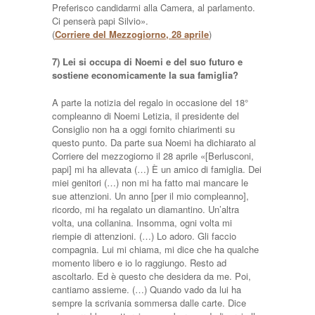
Preferisco candidarmi alla Camera, al parlamento.
Ci penserà papi Silvio».
(
Corriere del Mezzogiorno, 28 aprile
)
7) Lei si occupa di Noemi e del suo futuro e
sostiene economicamente la sua famiglia?
A parte la notizia del regalo in occasione del 18°
compleanno di Noemi Letizia, il presidente del
Consiglio non ha a oggi fornito chiarimenti su
questo punto. Da parte sua Noemi ha dichiarato al
Corriere del mezzogiorno il 28 aprile «[Berlusconi,
papi] mi ha allevata (…) È un amico di famiglia. Dei
miei genitori (…) non mi ha fatto mai mancare le
sue attenzioni. Un anno [per il mio compleanno],
ricordo, mi ha regalato un diamantino. Un’altra
volta, una collanina. Insomma, ogni volta mi
riempie di attenzioni. (…) Lo adoro. Gli faccio
compagnia. Lui mi chiama, mi dice che ha qualche
momento libero e io lo raggiungo. Resto ad
ascoltarlo. Ed è questo che desidera da me. Poi,
cantiamo assieme. (…) Quando vado da lui ha
sempre la scrivania sommersa dalle carte. Dice