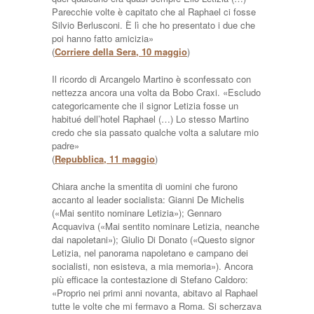
Parecchie volte è capitato che al Raphael ci fosse
Silvio Berlusconi. È lì che ho presentato i due che
poi hanno fatto amicizia»
(
Corriere della Sera, 10 maggio
)
Il ricordo di Arcangelo Martino è sconfessato con
nettezza ancora una volta da Bobo Craxi. «Escludo
categoricamente che il signor Letizia fosse un
habitué dell’hotel Raphael (…) Lo stesso Martino
credo che sia passato qualche volta a salutare mio
padre»
(
Repubblica, 11 maggio
)
Chiara anche la smentita di uomini che furono
accanto al leader socialista: Gianni De Michelis
(«Mai sentito nominare Letizia»); Gennaro
Acquaviva («Mai sentito nominare Letizia, neanche
dai napoletani»); Giulio Di Donato («Questo signor
Letizia, nel panorama napoletano e campano dei
socialisti, non esisteva, a mia memoria»). Ancora
più efficace la contestazione di Stefano Caldoro:
«Proprio nei primi anni novanta, abitavo al Raphael
tutte le volte che mi fermavo a Roma. Si scherzava