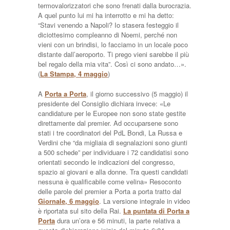
termovalorizzatori che sono frenati dalla burocrazia.
A quel punto lui mi ha interrotto e mi ha detto:
“Stavi venendo a Napoli? Io stasera festeggio il
diciottesimo compleanno di Noemi, perché non
vieni con un brindisi, lo facciamo in un locale poco
distante dall’aeroporto. Ti prego vieni sarebbe il più
bel regalo della mia vita”. Così ci sono andato…».
(
La Stampa, 4 maggio
)
A
Porta a Porta
, il giorno successivo (5 maggio) il
presidente del Consiglio dichiara invece: «Le
candidature per le Europee non sono state gestite
direttamente dal premier. Ad occuparsene sono
stati i tre coordinatori del PdL Bondi, La Russa e
Verdini che “da migliaia di segnalazioni sono giunti
a 500 schede” per individuare i 72 candidatisi sono
orientati secondo le indicazioni del congresso,
spazio ai giovani e alla donne. Tra questi candidati
nessuna è qualificabile come velina» Resoconto
delle parole del premier a Porta a porta tratto dal
Giornale, 6 maggio
. La versione integrale in video
è riportata sul sito della Rai.
La puntata di Porta a
Porta
dura un’ora e 56 minuti, la parte relativa a