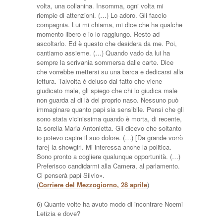
volta, una collanina. Insomma, ogni volta mi
riempie di attenzioni. (…) Lo adoro. Gli faccio
compagnia. Lui mi chiama, mi dice che ha qualche
momento libero e io lo raggiungo. Resto ad
ascoltarlo. Ed è questo che desidera da me. Poi,
cantiamo assieme. (…) Quando vado da lui ha
sempre la scrivania sommersa dalle carte. Dice
che vorrebbe mettersi su una barca e dedicarsi alla
lettura. Talvolta è deluso dal fatto che viene
giudicato male, gli spiego che chi lo giudica male
non guarda al di là del proprio naso. Nessuno può
immaginare quanto papi sia sensibile. Pensi che gli
sono stata vicinissima quando è morta, di recente,
la sorella Maria Antonietta. Gli dicevo che soltanto
io potevo capire il suo dolore. (…) [Da grande vorrò
fare] la showgirl. Mi interessa anche la politica.
Sono pronto a cogliere qualunque opportunità. (…)
Preferisco candidarmi alla Camera, al parlamento.
Ci penserà papi Silvio».
(
Corriere del Mezzogiorno, 28 aprile
)
6) Quante volte ha avuto modo di incontrare Noemi
Letizia e dove?