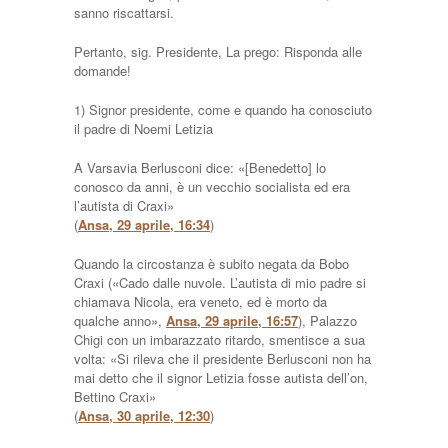
sanno riscattarsi.
Pertanto, sig. Presidente, La prego: Risponda alle
domande!
1) Signor presidente, come e quando ha conosciuto
il padre di Noemi Letizia
A Varsavia Berlusconi dice: «[Benedetto] lo
conosco da anni, è un vecchio socialista ed era
l’autista di Craxi»
(
Ansa, 29 aprile, 16:34
)
Quando la circostanza è subito negata da Bobo
Craxi («Cado dalle nuvole. L’autista di mio padre si
chiamava Nicola, era veneto, ed è morto da
qualche anno»,
Ansa, 29 aprile, 16:57
), Palazzo
Chigi con un imbarazzato ritardo, smentisce a sua
volta: «Si rileva che il presidente Berlusconi non ha
mai detto che il signor Letizia fosse autista dell’on,
Bettino Craxi»
(
Ansa, 30 aprile, 12:30
)