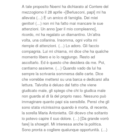
A tale proposito Noemi ha dichiarato al Corriere del
mezzogiorno il 28 aprile «[Berlusconi, papi] mi ha
allevata (…) È un amico di famiglia. Dei miei
genitori (…) non mi ha fatto mai mancare le sue
attenzioni. Un anno [per il mio compleanno],
ricordo, mi ha regalato un diamantino. Un’altra
volta, una collanina. Insomma, ogni volta mi
riempie di attenzioni. (…) Lo adoro. Gli faccio
compagnia. Lui mi chiama, mi dice che ha qualche
momento libero e io lo raggiungo. Resto ad
ascoltarlo. Ed è questo che desidera da me. Poi,
cantiamo assieme. (…) Quando vado da lui ha
sempre la scrivania sommersa dalle carte. Dice
che vorrebbe mettersi su una barca e dedicarsi alla
lettura. Talvolta è deluso dal fatto che viene
giudicato male, gli spiego che chi lo giudica male
non guarda al di là del proprio naso. Nessuno può
immaginare quanto papi sia sensibile. Pensi che gli
sono stata vicinissima quando è morta, di recente,
la sorella Maria Antonietta. Gli dicevo che soltanto
io potevo capire il suo dolore. (…) [Da grande vorrò
fare] la showgirl. Mi interessa anche la politica.
Sono pronta a cogliere qualunque opportunità. (…)