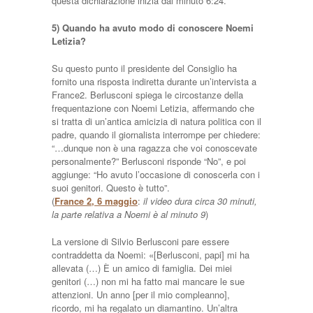
questa dichiarazione inizia dal minuto 6:24.
5) Quando ha avuto modo di conoscere Noemi
Letizia?
Su questo punto il presidente del Consiglio ha
fornito una risposta indiretta durante un’intervista a
France2. Berlusconi spiega le circostanze della
frequentazione con Noemi Letizia, affermando che
si tratta di un’antica amicizia di natura politica con il
padre, quando il giornalista interrompe per chiedere:
“…dunque non è una ragazza che voi conoscevate
personalmente?” Berlusconi risponde “No”, e poi
aggiunge: “Ho avuto l’occasione di conoscerla con i
suoi genitori. Questo è tutto”.
(
France 2, 6 maggio
:
il video dura circa 30 minuti,
la parte relativa a Noemi è al minuto 9
)
La versione di Silvio Berlusconi pare essere
contraddetta da Noemi: «[Berlusconi, papi] mi ha
allevata (…) È un amico di famiglia. Dei miei
genitori (…) non mi ha fatto mai mancare le sue
attenzioni. Un anno [per il mio compleanno],
ricordo, mi ha regalato un diamantino. Un’altra