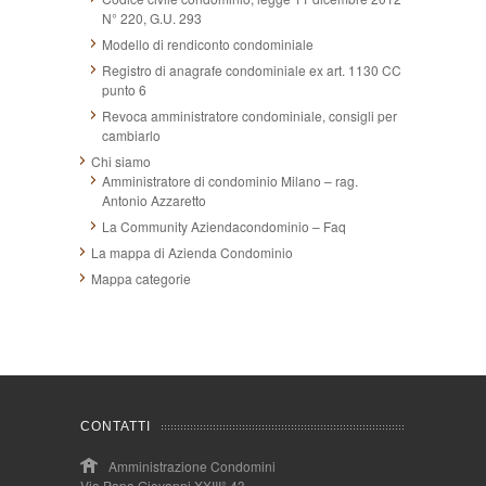
N° 220, G.U. 293
Modello di rendiconto condominiale
Registro di anagrafe condominiale ex art. 1130 CC
punto 6
Revoca amministratore condominiale, consigli per
cambiarlo
Chi siamo
Amministratore di condominio Milano – rag.
Antonio Azzaretto
La Community Aziendacondominio – Faq
La mappa di Azienda Condominio
Mappa categorie
CONTATTI
Amministrazione Condomini
Via Papa Giovanni XXIII° 43