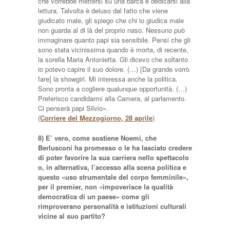
che vorrebbe mettersi su una barca e dedicarsi alla
lettura. Talvolta è deluso dal fatto che viene
giudicato male, gli spiego che chi lo giudica male
non guarda al di là del proprio naso. Nessuno può
immaginare quanto papi sia sensibile. Pensi che gli
sono stata vicinissima quando è morta, di recente,
la sorella Maria Antonietta. Gli dicevo che soltanto
io potevo capire il suo dolore. (…) [Da grande vorrò
fare] la showgirl. Mi interessa anche la politica.
Sono pronta a cogliere qualunque opportunità. (…)
Preferisco candidarmi alla Camera, al parlamento.
Ci penserà papi Silvio».
(
Corriere del Mezzogiorno, 28 aprile
)
8) E’ vero, come sostiene Noemi, che
Berlusconi ha promesso o le ha lasciato credere
di poter favorire la sua carriera nello spettacolo
o, in alternativa, l’accesso alla scena politica e
questo «uso strumentale del corpo femminile»,
per il premier, non «impoverisce la qualità
democratica di un paese» come gli
rimproverano personalità e istituzioni culturali
vicine al suo partito?