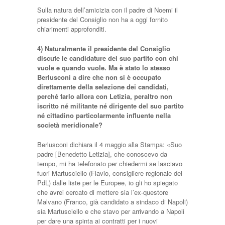
Sulla natura dell’amicizia con il padre di Noemi il
presidente del Consiglio non ha a oggi fornito
chiarimenti approfonditi.
4) Naturalmente il presidente del Consiglio
discute le candidature del suo partito con chi
vuole e quando vuole. Ma è stato lo stesso
Berlusconi a dire che non si è occupato
direttamente della selezione dei candidati,
perché farlo allora con Letizia, peraltro non
iscritto né militante né dirigente del suo partito
né cittadino particolarmente influente nella
società meridionale?
Berlusconi dichiara il 4 maggio alla Stampa: «Suo
padre [Benedetto Letizia], che conoscevo da
tempo, mi ha telefonato per chiedermi se lasciavo
fuori Martusciello (Flavio, consigliere regionale del
PdL) dalle liste per le Europee, io gli ho spiegato
che avrei cercato di mettere sia l’ex-questore
Malvano (Franco, già candidato a sindaco di Napoli)
sia Martusciello e che stavo per arrivando a Napoli
per dare una spinta ai contratti per i nuovi