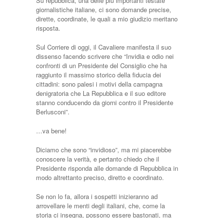
Su repubblica, una delle più importanti testate
giornalistiche italiane, ci sono domande precise,
dirette, coordinate, le quali a mio giudizio meritano
risposta.
Sul Corriere di oggi, il Cavaliere manifesta il suo
dissenso facendo scrivere che “Invidia e odio nei
confronti di un Presidente del Consiglio che ha
raggiunto il massimo storico della fiducia dei
cittadini: sono palesi i motivi della campagna
denigratoria che La Repubblica e il suo editore
stanno conducendo da giorni contro il Presidente
Berlusconi”.
…va bene!
Diciamo che sono “invidioso”, ma mi piacerebbe
conoscere la verità, e pertanto chiedo che il
Presidente risponda alle domande di Repubblica in
modo altrettanto preciso, diretto e coordinato.
Se non lo fa, allora i sospetti inizieranno ad
arrovellare le menti degli italiani, che, come la
storia ci insegna, possono essere bastonati, ma