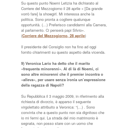
Su questo punto Noemi Letizia ha dichiarato al
Corriere del Mezzogiorno il 28 aprile « [Da grande
vorrò fare] la showgirl. Mi interessa anche la
politica. Sono pronta a cogliere qualunque
opportunità. (…) Preferisco candidarmi alla Camera,
al parlamento. Ci penserà papi Silvio».
(
Corriere del Mezzogiorno, 28 aprile
)
Il presidente del Consiglio non ha fino ad oggi
fornito chiarimenti su questo aspetto della vicenda.
9) Veronica Lario ha detto che il marito
«frequenta minorenni». Al di là di Noemi, ci
sono altre minorenni che il premier incontra o
«alleva», per usare senza ironia un’espressione
della ragazza di Napoli?
Su Repubblica il 3 maggio 2009, in riferimento alla
richiesta di divorzio, è apparso il seguente
virgolettato attribuito a Veronica: “(…) . Sono
convinta che a questo punto non sia dignitoso che
io mi fermi qui. La strada del mio matrimonio è
segnata, non posso stare con un uomo che