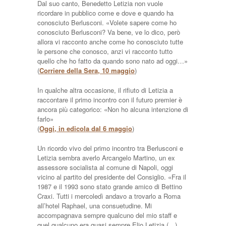
Dal suo canto, Benedetto Letizia non vuole
ricordare in pubblico come e dove e quando ha
conosciuto Berlusconi. «Volete sapere come ho
conosciuto Berlusconi? Va bene, ve lo dico, però
allora vi racconto anche come ho conosciuto tutte
le persone che conosco, anzi vi racconto tutto
quello che ho fatto da quando sono nato ad oggi…»
(
Corriere della Sera, 10 maggio
)
In qualche altra occasione, il rifiuto di Letizia a
raccontare il primo incontro con il futuro premier è
ancora più categorico: «Non ho alcuna intenzione di
farlo»
(
Oggi, in edicola dal 6 maggio
)
Un ricordo vivo del primo incontro tra Berlusconi e
Letizia sembra averlo Arcangelo Martino, un ex
assessore socialista al comune di Napoli, oggi
vicino al partito del presidente del Consiglio. «Fra il
1987 e il 1993 sono stato grande amico di Bettino
Craxi. Tutti i mercoledì andavo a trovarlo a Roma
all’hotel Raphael, una consuetudine. Mi
accompagnava sempre qualcuno del mio staff e
quel qualcuno era quasi sempre Elio Letizia (…)