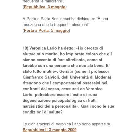
frequenta le minorenni”.
(
Repubblica, 3 maggio
)
A Porta a Porta Berlusconi ha dichiarato: “È una
menzogna che io frequenti minorenni”
(
Porta a Porta, 5 maggio
)
10) Veronica Lario ha detto: «Ho cercato di
aiutare mio marito, ho implorato coloro che gli
stanno accanto di fare altrettanto, come si
farebbe con una persona che non sta bene. E’
stato tutto inutile». Geriatri (come il professor
Gianfranco Salvioli, dell’Università di Modena)
ritengono che i comportamenti ossessivi nei
confronti del sesso, censurati da Veronica
Lario, potrebbero essere l’esito di «una
degenerazione psicopatologica di tratti
narcisistici della personalità». Quali sono le sue
condizioni di salute?
Le dichiarazioni di Veronica Lario sono apparse su
Repubblica il 3 maggio 2009
.