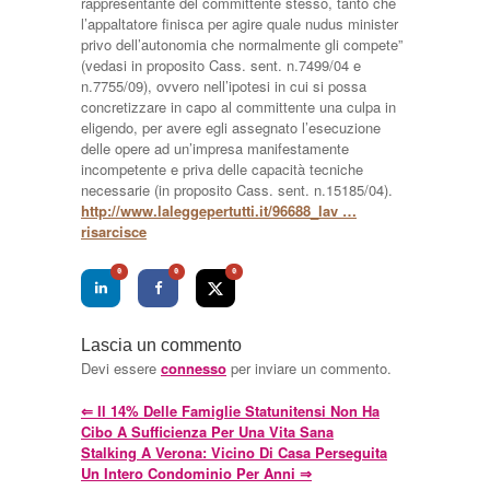
rappresentante del committente stesso, tanto che
l’appaltatore finisca per agire quale nudus minister
privo dell’autonomia che normalmente gli compete”
(vedasi in proposito Cass. sent. n.7499/04 e
n.7755/09), ovvero nell’ipotesi in cui si possa
concretizzare in capo al committente una culpa in
eligendo, per avere egli assegnato l’esecuzione
delle opere ad un’impresa manifestamente
incompetente e priva delle capacità tecniche
necessarie (in proposito Cass. sent. n.15185/04).
http://www.laleggepertutti.it/96688_lav …
risarcisce
0
0
0
Lascia un commento
Devi essere
connesso
per inviare un commento.
⇐
Il 14% Delle Famiglie Statunitensi Non Ha
Cibo A Sufficienza Per Una Vita Sana
Stalking A Verona: Vicino Di Casa Perseguita
Un Intero Condominio Per Anni
⇒