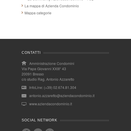
La mappa di Azienda Condominio
Mappa categorie
CONTATTI
Amministrazione Condomini
Via Papa Giovanni XXIII° 43
20091 Bresso
c/o studio Rag. Antonio Azzaretto
InfoLine: (+39) 02.674.81.304
antonio.azzaretto@aziendacondominio.it
www.aziendacondominio.it
SOCIAL NETWORK