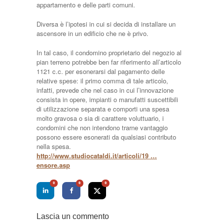
appartamento e delle parti comuni.
Diversa è l’ipotesi in cui si decida di installare un
ascensore in un edificio che ne è privo.
In tal caso, il condomino proprietario del negozio al
pian terreno potrebbe ben far riferimento all’articolo
1121 c.c. per esonerarsi dal pagamento delle
relative spese: il primo comma di tale articolo,
infatti, prevede che nel caso in cui l’innovazione
consista in opere, impianti o manufatti suscettibili
di utilizzazione separata e comporti una spesa
molto gravosa o sia di carattere voluttuario, i
condomini che non intendono trarne vantaggio
possono essere esonerati da qualsiasi contributo
nella spesa.
http://www.studiocataldi.it/articoli/19 …
ensore.asp
0
0
0
Lascia un commento