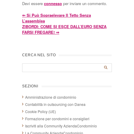
Devi essere
connesso
per inviare un commento.
⇐
Si Può Sopraelevare Il Tetto Senza
L’assemblea
ZIBORDI: COME SI ESCE DALL’EURO SENZA
FARSI FREGARE!
⇒
CERCA NEL SITO
SEZIONI
Amministrazione di condominio
Contabilità in outsourcing con Danea
Cookie Policy (UE)
Formazione per condomini e consiglieri
Iscriviti alla Community AziendaCondominio
La Community AziendaCondominio