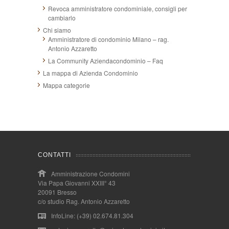
Revoca amministratore condominiale, consigli per
cambiarlo
Chi siamo
Amministratore di condominio Milano – rag.
Antonio Azzaretto
La Community Aziendacondominio – Faq
La mappa di Azienda Condominio
Mappa categorie
CONTATTI
Amministrazione Condomini
Via Papa Giovanni XXIII° 43
20091 Bresso
c/o studio Rag. Antonio Azzaretto
InfoLine: (+39) 02.674.81.304