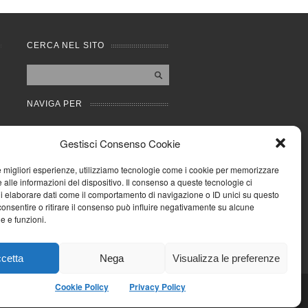
CERCA NEL SITO
NAVIGA PER
Mappa completa
Gestisci Consenso Cookie
Mappa categorie
Cookie Policy (UE)
le migliori esperienze, utilizziamo tecnologie come i cookie per memorizzare
Privacy Policy
 alle informazioni del dispositivo. Il consenso a queste tecnologie ci
i elaborare dati come il comportamento di navigazione o ID unici su questo
Forum
consentire o ritirare il consenso può influire negativamente su alcune
Iscriviti alla Community
he e funzioni.
AziendaCondominio
cetta
Nega
Visualizza le preferenze
Cookie Policy
Privacy Policy