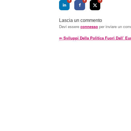
0
0
0
Lascia un commento
Devi essere
connesso
per inviare un co
⇐
Sviluppi Della Politica Fuori Dall’ Eu