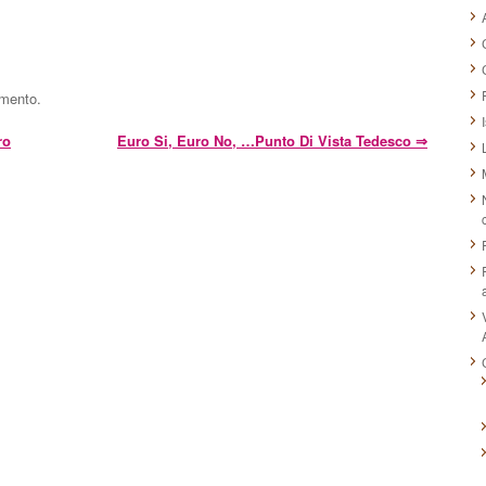
mmento.
ro
Euro Si, Euro No, …punto Di Vista Tedesco
⇒