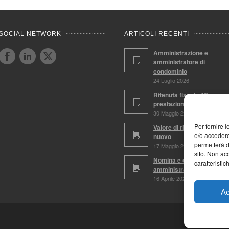
SOCIAL NETWORK
ARTICOLI RECENTI
Amministrazione e
amministratore di
condominio
24 Luglio 2026
Ritenuta fiscale 4%,
prestazioni soggette
30 Maggio 2026
Per fornire 
Valore di ricostruzione a
e/o accedere
nuovo
permetterà d
17 Maggio 2026
sito. Non ac
Nomina e conferma
caratteristic
amministratore
16 Aprile 2026
Ac