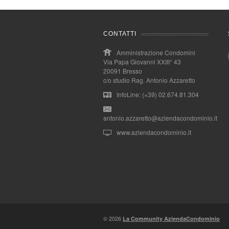
CONTATTI
Amministrazione Condomini
Via Papa Giovanni XXIII° 43
20091 Bresso
c/o studio Rag. Antonio Azzaretto
InfoLine: (+39) 02.674.81.304
antonio.azzaretto@aziendacondominio.it
www.aziendacondominio.it
© 2026
La Community AziendaCondominio