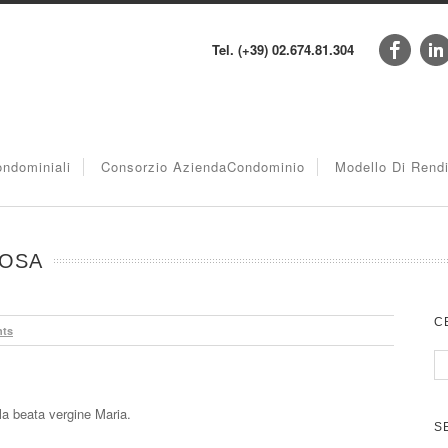
Tel. (+39) 02.674.81.304
ndominiali
Consorzio AziendaCondominio
Modello Di Rend
LOSA
C
ts
a beata vergine Maria.
S