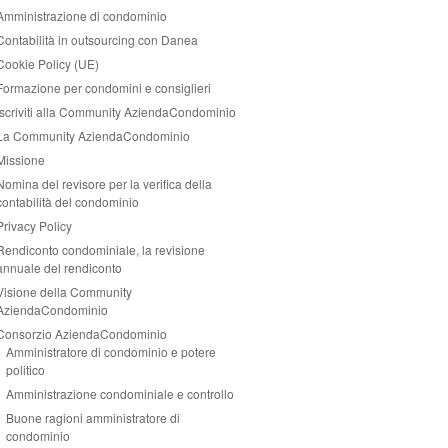
Amministrazione di condominio
Contabilità in outsourcing con Danea
Cookie Policy (UE)
Formazione per condomini e consiglieri
Iscriviti alla Community AziendaCondominio
La Community AziendaCondominio
Missione
Nomina del revisore per la verifica della
contabilità del condominio
Privacy Policy
Rendiconto condominiale, la revisione
annuale del rendiconto
Visione della Community
AziendaCondominio
Consorzio AziendaCondominio
Amministratore di condominio e potere
politico
Amministrazione condominiale e controllo
Buone ragioni amministratore di
condominio