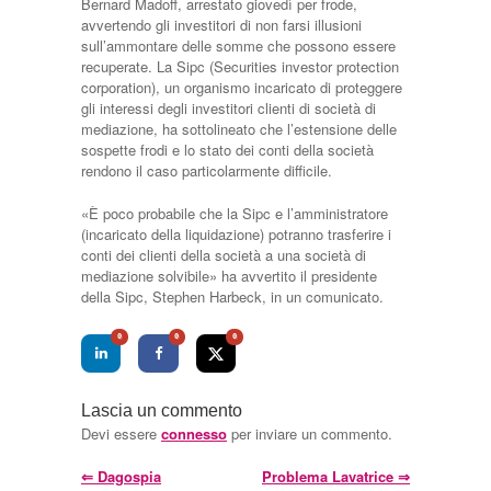
Bernard Madoff, arrestato giovedì per frode,
avvertendo gli investitori di non farsi illusioni
sull’ammontare delle somme che possono essere
recuperate. La Sipc (Securities investor protection
corporation), un organismo incaricato di proteggere
gli interessi degli investitori clienti di società di
mediazione, ha sottolineato che l’estensione delle
sospette frodi e lo stato dei conti della società
rendono il caso particolarmente difficile.
«È poco probabile che la Sipc e l’amministratore
(incaricato della liquidazione) potranno trasferire i
conti dei clienti della società a una società di
mediazione solvibile» ha avvertito il presidente
della Sipc, Stephen Harbeck, in un comunicato.
0
0
0
Lascia un commento
Devi essere
connesso
per inviare un commento.
⇐
Dagospia
Problema Lavatrice
⇒