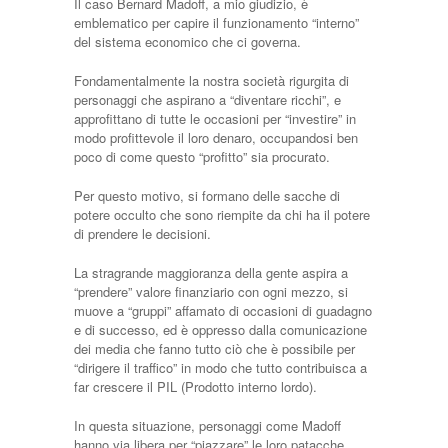
Il caso Bernard Madoff, a mio giudizio, è
emblematico per capire il funzionamento “interno”
del sistema economico che ci governa.
Fondamentalmente la nostra società rigurgita di
personaggi che aspirano a “diventare ricchi”, e
approfittano di tutte le occasioni per “investire” in
modo profittevole il loro denaro, occupandosi ben
poco di come questo “profitto” sia procurato.
Per questo motivo, si formano delle sacche di
potere occulto che sono riempite da chi ha il potere
di prendere le decisioni.
La stragrande maggioranza della gente aspira a
“prendere” valore finanziario con ogni mezzo, si
muove a “gruppi” affamato di occasioni di guadagno
e di successo, ed è oppresso dalla comunicazione
dei media che fanno tutto ciò che è possibile per
“dirigere il traffico” in modo che tutto contribuisca a
far crescere il PIL (Prodotto interno lordo).
In questa situazione, personaggi come Madoff
hanno via libera per “piazzare” le loro patacche,