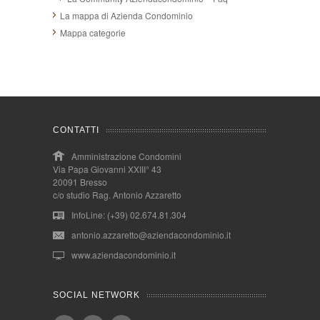
La mappa di Azienda Condominio
Mappa categorie
CONTATTI
Amministrazione Condomini
Via Papa Giovanni XXIII° 43
20091 Bresso
c/o studio Rag. Antonio Azzaretto
InfoLine: (+39) 02.674.81.304
antonio.azzaretto@aziendacondominio.it
www.aziendacondominio.it
SOCIAL NETWORK