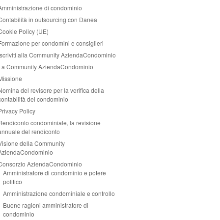
Amministrazione di condominio
Contabilità in outsourcing con Danea
Cookie Policy (UE)
Formazione per condomini e consiglieri
Iscriviti alla Community AziendaCondominio
La Community AziendaCondominio
Missione
Nomina del revisore per la verifica della
contabilità del condominio
Privacy Policy
Rendiconto condominiale, la revisione
annuale del rendiconto
Visione della Community
AziendaCondominio
Consorzio AziendaCondominio
Amministratore di condominio e potere
politico
Amministrazione condominiale e controllo
Buone ragioni amministratore di
condominio