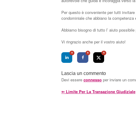
autorevole che guida e incoraggia verso l
Per questo è conveniente per tutti invitare a
condominiale che abbiano la competenza e la
Abbiamo bisogno di tutto l’ aiuto possibile
Vi ringrazio anche per il vostro aiuto!
0
0
0
Lascia un commento
Devi essere
connesso
per inviare un co
⇐
Limite Per La Transazione Giudiziale