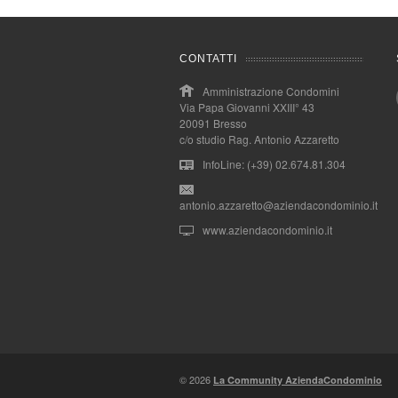
CONTATTI
Amministrazione Condomini
Via Papa Giovanni XXIII° 43
20091 Bresso
c/o studio Rag. Antonio Azzaretto
InfoLine: (+39) 02.674.81.304
antonio.azzaretto@aziendacondominio.it
www.aziendacondominio.it
© 2026
La Community AziendaCondominio