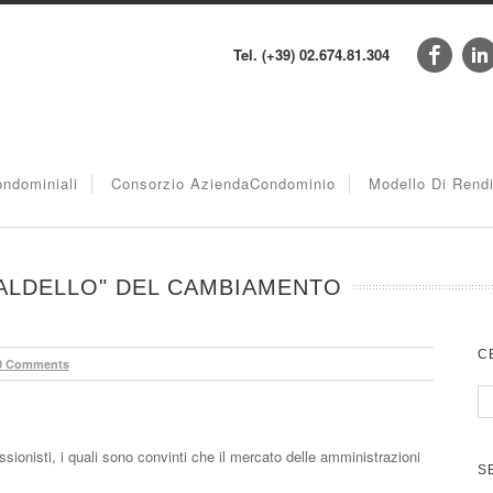
Tel. (+39) 02.674.81.304
ndominiali
Consorzio AziendaCondominio
Modello Di Rend
MALDELLO" DEL CAMBIAMENTO
C
0 Comments
sionisti, i quali sono convinti che il mercato delle amministrazioni
S