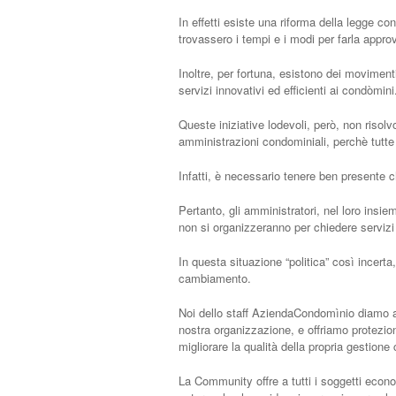
In effetti esiste una riforma della legge c
trovassero i tempi e i modi per farla appro
Inoltre, per fortuna, esistono dei movimenti
servizi innovativi ed efficienti ai condòmini
Queste iniziative lodevoli, però, non risolv
amministrazioni condominiali, perchè tutte 
Infatti, è necessario tenere ben presente ch
Pertanto, gli amministratori, nel loro insiem
non si organizzeranno per chiedere servizi 
In questa situazione “politica” così incer
cambiamento.
Noi dello staff AziendaCondomìnio diamo a tu
nostra organizzazione, e offriamo protezion
migliorare la qualità della propria gestione
La Community offre a tutti i soggetti econ