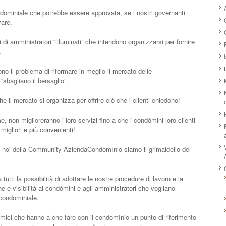
ondominiale che potrebbe essere approvata, se i nostri governanti
vare.
 di amministratori “illuminati” che intendono organizzarsi per fornire
.
ono il problema di riformare in meglio il mercato delle
“sbagliano il bersaglio”.
e il mercato si organizza per offrire ciò che i clienti chiedono!
e, non miglioreranno i loro servizi fino a che i condòmini loro clienti
migliori e più convenienti!
ta, noi della Community AziendaCondomìnio siamo il grimaldello del
tti la possibilità di adottare le nostre procedure di lavoro e la
e e visibilità ai condòmini e agli amministratori che vogliano
 condominiale.
omici che hanno a che fare con il condomìnio un punto di riferimento