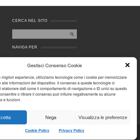
CERCA NEL SITO
NAVIGA PER
Mappa completa
Gestisci Consenso Cookie
Mappa categorie
Cookie Policy (UE)
le migliori esperienze, utilizziamo tecnologie come i cookie per memorizzare
Privacy Policy
 alle informazioni del dispositivo. Il consenso a queste tecnologie ci
i elaborare dati come il comportamento di navigazione o ID unici su questo
Forum
consentire o ritirare il consenso può influire negativamente su alcune
Iscriviti alla Community
he e funzioni.
AziendaCondominio
cetta
Nega
Visualizza le preferenze
Cookie Policy
Privacy Policy