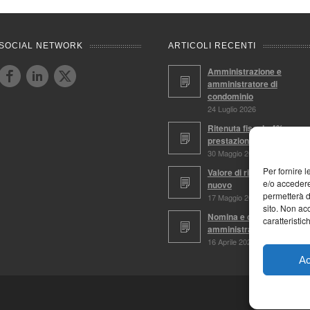
SOCIAL NETWORK
ARTICOLI RECENTI
Amministrazione e
amministratore di
condominio
24 Luglio 2026
Ritenuta fiscale 4%,
prestazioni soggette
30 Maggio 2026
Per fornire 
Valore di ricostruzione a
e/o accedere
nuovo
permetterà d
17 Maggio 2026
sito. Non ac
Nomina e conferma
caratteristic
amministratore
16 Aprile 2026
Ac