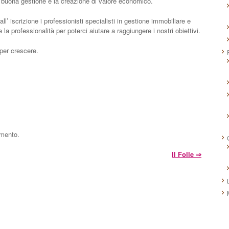
a buona gestione e la creazione di valore economico.
ll’ iscrizione i professionisti specialisti in gestione immobiliare e
 professionalità per poterci aiutare a raggiungere i nostri obiettivi.
 per crescere.
mmento.
Il Folle
⇒