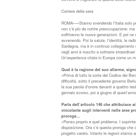
Corriere della sera
ROMA—«Stanno svendendo l’Italia solo per r
non c’è più da nutrire preoccupazione: ma a
soffriranno le nuove generazioni. E poi ne 
avvenendo. Poi la salute, l’identità, le radi
Sardegna, ma è in continuo collegamento con
negli anni è riuscito a sottrarre straordinar
Un’esperienza citata in Europa come un mod
Qual è la ragione del suo allarme, sign
«Prima di tutto la sorte del Codice dei Beni
difficoltà, sotto il precedente governo Be
la sua parola d’onore davanti a quattro tes
gennaio scorso, poi a giugno di quest’anno.
Parla dell’articolo 146 che attribuisce a
vincolante sugli interventi nelle aree p
proroga…
«Penso proprio a quel problema. I soprin
disposizione. Ora c’è questa proroga che c
progetto varato. Intanto le regioni stanno a