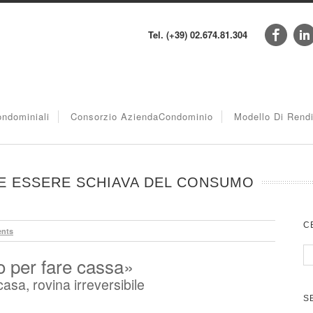
Tel. (+39) 02.674.81.304
ndominiali
Consorzio AziendaCondominio
Modello Di Rend
VE ESSERE SCHIAVA DEL CONSUMO
C
nts
lo per fare cassa»
casa, rovina irreversibile
S