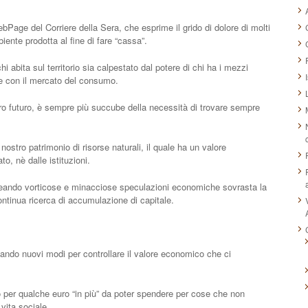
WebPage del Corriere della Sera, che esprime il grido di dolore di molti
mbiente prodotta al fine di fare “cassa”.
hi abita sul territorio sia calpestato dal potere di chi ha i mezzi
ire con il mercato del consumo.
stro futuro, è sempre più succube della necessità di trovare sempre
ostro patrimonio di risorse naturali, il quale ha un valore
o, nè dalle istituzioni.
creando vorticose e minacciose speculazioni economiche sovrasta la
ntinua ricerca di accumulazione di capitale.
ando nuovi modi per controllare il valore economico che ci
 per qualche euro “in più” da poter spendere per cose che non
 vita sociale.