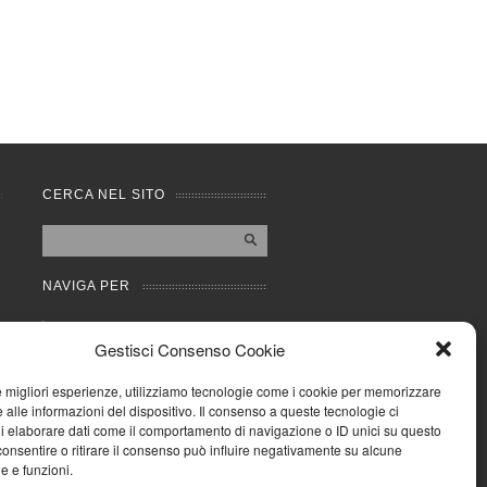
CERCA NEL SITO
NAVIGA PER
Mappa completa
Gestisci Consenso Cookie
Mappa categorie
Cookie Policy (UE)
le migliori esperienze, utilizziamo tecnologie come i cookie per memorizzare
Privacy Policy
 alle informazioni del dispositivo. Il consenso a queste tecnologie ci
i elaborare dati come il comportamento di navigazione o ID unici su questo
Forum
consentire o ritirare il consenso può influire negativamente su alcune
Iscriviti alla Community
he e funzioni.
AziendaCondominio