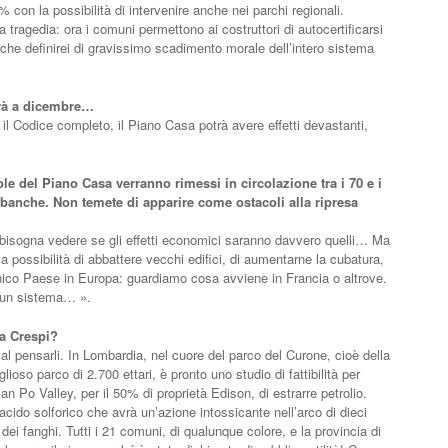
 con la possibilità di intervenire anche nei parchi regionali.
 tragedia: ora i comuni permettono ai costruttori di autocertificarsi
 che definirei di gravissimo scadimento morale dell’intero sistema
irà a dicembre…
l Codice completo, il Piano Casa potrà avere effetti devastanti,
le del Piano Casa verranno rimessi in circolazione tra i 70 e i
e banche. Non temete di apparire come ostacoli alla ripresa
 bisogna vedere se gli effetti economici saranno davvero quelli… Ma
a possibilità di abbattere vecchi edifici, di aumentarne la cubatura,
nico Paese in Europa: guardiamo cosa avviene in Francia o altrove.
o un sistema… ».
ra Crespi?
al pensarli. In Lombardia, nel cuore del parco del Curone, cioè della
oso parco di 2.700 ettari, è pronto uno studio di fattibilità per
an Po Valley, per il 50% di proprietà Edison, di estrarre petrolio.
cido solforico che avrà un’azione intossicante nell’arco di dieci
dei fanghi. Tutti i 21 comuni, di qualunque colore, e la provincia di