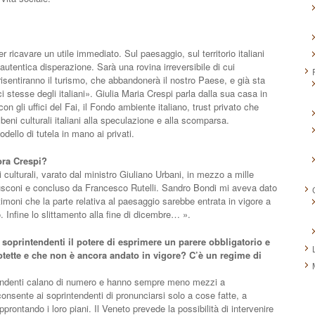
icavare un utile immediato. Sul paesaggio, sul territorio italiani
utentica disperazione. Sarà una rovina irreversibile di cui
risentiranno il turismo, che abbandonerà il nostro Paese, e già sta
ci stesse degli italiani». Giulia Maria Crespi parla dalla sua casa in
 gli uffici del Fai, il Fondo ambiente italiano, trust privato che
i beni culturali italiani alla speculazione e alla scomparsa.
ello di tutela in mano ai privati.
ora Crespi?
 culturali, varato dal ministro Giuliano Urbani, in mezzo a mille
rlusconi e concluso da Francesco Rutelli. Sandro Bondi mi aveva dato
timoni che la parte relativa al paesaggio sarebbe entrata in vigore a
 Infine lo slittamento alla fine di dicembre… ».
i soprintendenti il potere di esprimere un parere obbligatorio e
rotette e che non è ancora andato in vigore? C’è un regime di
tendenti calano di numero e hanno sempre meno mezzi a
onsente ai soprintendenti di pronunciarsi solo a cose fatte, a
pprontando i loro piani. Il Veneto prevede la possibilità di intervenire