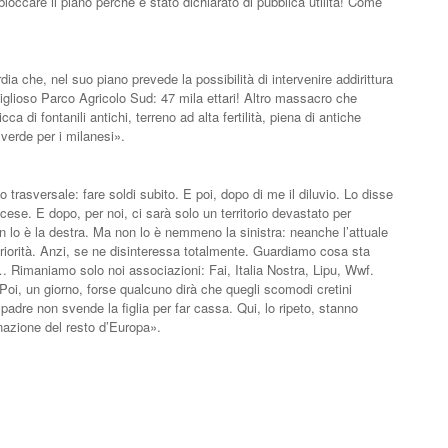
occare il piano perché è stato dichiarato di pubblica utilità! Come
 che, nel suo piano prevede la possibilità di intervenire addirittura
iglioso Parco Agricolo Sud: 47 mila ettari! Altro massacro che
ca di fontanili antichi, terreno ad alta fertilità, piena di antiche
erde per i milanesi».
 trasversale: fare soldi subito. E poi, dopo di me il diluvio. Lo disse
cese. E dopo, per noi, ci sarà solo un territorio devastato per
 lo è la destra. Ma non lo è nemmeno la sinistra: neanche l’attuale
priorità. Anzi, se ne disinteressa totalmente. Guardiamo cosa sta
Rimaniamo solo noi associazioni: Fai, Italia Nostra, Lipu, Wwf.
Poi, un giorno, forse qualcuno dirà che quegli scomodi cretini
adre non svende la figlia per far cassa. Qui, lo ripeto, stanno
gnazione del resto d’Europa».