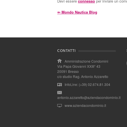
Devi essere
connesso
per inviare un co
⇐
Mondo Nautica Blog
CONTATTI
Amministrazione Condomini
Via Papa Giovanni XXIII° 43
20091 Bresso
c/o studio Rag. Antonio Azzaretto
InfoLine: (+39) 02.674.81.304
antonio.azzaretto@aziendacondominio.it
www.aziendacondominio.it