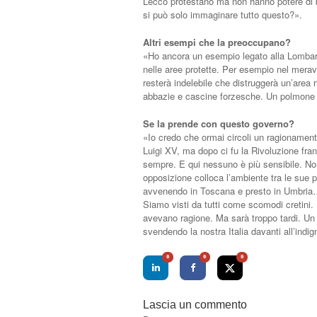
Lecco protestano ma non hanno potere di bl
si può solo immaginare tutto questo?».
Altri esempi che la preoccupano?
«Ho ancora un esempio legato alla Lombardia
nelle aree protette. Per esempio nel merav
resterà indelebile che distruggerà un’area ric
abbazie e cascine forzesche. Un polmone v
Se la prende con questo governo?
«Io credo che ormai circoli un ragionamento
Luigi XV, ma dopo ci fu la Rivoluzione fran
sempre. E qui nessuno è più sensibile. Non
opposizione colloca l’ambiente tra le sue 
avvenendo in Toscana e presto in Umbria… 
Siamo visti da tutti come scomodi cretini. 
avevano ragione. Ma sarà troppo tardi. Un p
svendendo la nostra Italia davanti all’indi
0
0
0
Lascia un commento