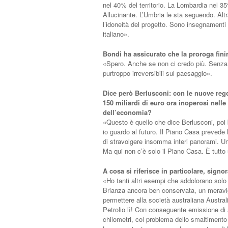
nel 40% del territorio. La Lombardia nel 35%
Allucinante. L’Umbria le sta seguendo. Altra
l’idoneità del progetto. Sono insegnamenti
italiano».
Bondi ha assicurato che la proroga fin
«Spero. Anche se non ci credo più. Senza i
purtroppo irreversibili sul paesaggio».
Dice però Berlusconi: con le nuove rego
150 miliardi di euro ora inoperosi nell
dell’economia?
«Questo è quello che dice Berlusconi, poi
io guardo al futuro. Il Piano Casa prevede l
di stravolgere insomma interi panorami. U
Ma qui non c’è solo il Piano Casa. È tutt
A cosa si riferisce in particolare, signo
«Ho tanti altri esempi che addolorano solo 
Brianza ancora ben conservata, un meravigli
permettere alla società australiana Australi
Petrolio lì! Con conseguente emissione di a
chilometri, col problema dello smaltimento 