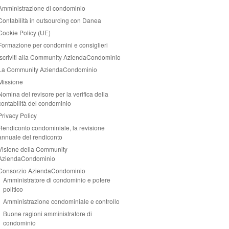
Amministrazione di condominio
Contabilità in outsourcing con Danea
Cookie Policy (UE)
Formazione per condomini e consiglieri
Iscriviti alla Community AziendaCondominio
La Community AziendaCondominio
Missione
Nomina del revisore per la verifica della
contabilità del condominio
Privacy Policy
Rendiconto condominiale, la revisione
annuale del rendiconto
Visione della Community
AziendaCondominio
Consorzio AziendaCondominio
Amministratore di condominio e potere
politico
Amministrazione condominiale e controllo
Buone ragioni amministratore di
condominio