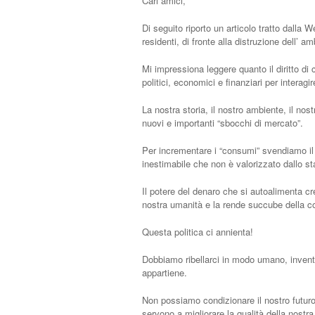
Cari amici,
Di seguito riporto un articolo tratto dalla 
residenti, di fronte alla distruzione dell’ a
Mi impressiona leggere quanto il diritto di c
politici, economici e finanziari per interag
La nostra storia, il nostro ambiente, il no
nuovi e importanti “sbocchi di mercato”.
Per incrementare i “consumi” svendiamo il n
inestimabile che non è valorizzato dallo stat
Il potere del denaro che si autoalimenta 
nostra umanità e la rende succube della co
Questa politica ci annienta!
Dobbiamo ribellarci in modo umano, invent
appartiene.
Non possiamo condizionare il nostro futuro
servono a migliorare la qualità della nostra