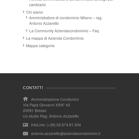
cambiarlo
Chi siamo
Amministratore di condominio Milano – rag.
Antonio Azzaretto
La Community Aziendacondominio – Faq
La mappa di Azienda Condominio
Mappa categorie
CONTATTI
Amministrazione Condomini
Via Papa Giovanni XXIII° 43
20091 Bresso
c/o studio Rag. Antonio Azzaretto
InfoLine: (+39) 02.674.81.304
antonio.azzaretto@aziendacondominio.it