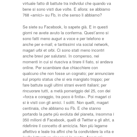
virtuale fatto di battute tra individui che quando va
bene si sono visti due volte. E allora: se abbiamo
768 «amici» su Fb, in che senso li abbiamo?
Se siete su Facebook, lo sapete già. E in questi
giorni ne avete avuto la conferma. Quest’anno si
sono fatti meno auguri a voce e per telefono e
anche per e-mail; e tantissimi via social network,
magari urbi et orbi. Ci sono stati meno incontri
anche brevi per salutarsi. In compenso, nei
momenti in cui si riusciva a tirare il fiato, si andava
online. Per scambiare due chiacchiere con
qualcuno che non fosse un cognato; per annunciare
sul proprio status che si era mangiato troppo; per
fare battute sugli ultimi strani eventi italiani; per
rincuorare tutti, a metà pomeriggio del 25, con dei
«forza e coraggio, tra poco è finita». Poi magari ci
si è visti con gli amici. I soliti. Non quelli, magari
centinaia, che abbiamo su Fb. E che stanno
portando la parte più evoluta del pianeta, insomma i
350 milioni di Facebook, quelli di Twitter e gli altri, a
ridefinire il concetto di amicizia. Non più legame
affettivo e leale tra affini che fa condividere la vita e