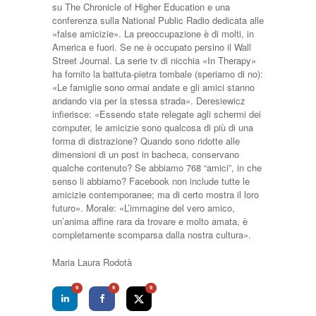
su The Chronicle of Higher Education e una
conferenza sulla National Public Radio dedicata alle
«false amicizie». La preoccupazione è di molti, in
America e fuori. Se ne è occupato persino il Wall
Street Journal. La serie tv di nicchia «In Therapy»
ha fornito la battuta-pietra tombale (speriamo di no):
«Le famiglie sono ormai andate e gli amici stanno
andando via per la stessa strada». Deresiewicz
infierisce: «Essendo state relegate agli schermi dei
computer, le amicizie sono qualcosa di più di una
forma di distrazione? Quando sono ridotte alle
dimensioni di un post in bacheca, conservano
qualche contenuto? Se abbiamo 768 “amici”, in che
senso li abbiamo? Facebook non include tutte le
amicizie contemporanee; ma di certo mostra il loro
futuro». Morale: «L’immagine del vero amico,
un’anima affine rara da trovare e molto amata, è
completamente scomparsa dalla nostra cultura».
Maria Laura Rodotà
0
0
0