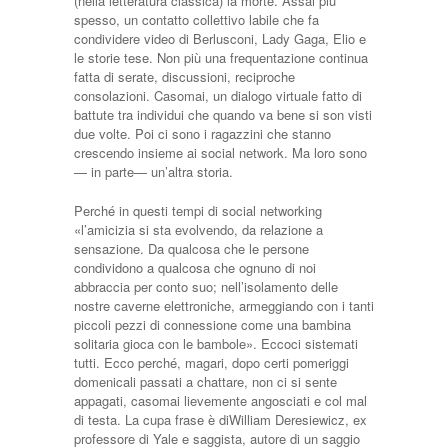
(nella letteratura classica) la morte. Assai più
spesso, un contatto collettivo labile che fa
condividere video di Berlusconi, Lady Gaga, Elio e
le storie tese. Non più una frequentazione continua
fatta di serate, discussioni, reciproche
consolazioni. Casomai, un dialogo virtuale fatto di
battute tra individui che quando va bene si son visti
due volte. Poi ci sono i ragazzini che stanno
crescendo insieme ai social network. Ma loro sono
— in parte— un’altra storia.
Perché in questi tempi di social networking
«l’amicizia si sta evolvendo, da relazione a
sensazione. Da qualcosa che le persone
condividono a qualcosa che ognuno di noi
abbraccia per conto suo; nell’isolamento delle
nostre caverne elettroniche, armeggiando con i tanti
piccoli pezzi di connessione come una bambina
solitaria gioca con le bambole». Eccoci sistemati
tutti. Ecco perché, magari, dopo certi pomeriggi
domenicali passati a chattare, non ci si sente
appagati, casomai lievemente angosciati e col mal
di testa. La cupa frase è diWilliam Deresiewicz, ex
professore di Yale e saggista, autore di un saggio