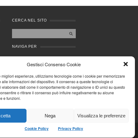
CERCA NEL SITO
NAVIGA PER
Mappa completa
Gestisci Consenso Cookie
Mappa categorie
Cookie Policy (UE)
le migliori esperienze, utilizziamo tecnologie come i cookie per memorizzare
Privacy Policy
 alle informazioni del dispositivo. Il consenso a queste tecnologie ci
i elaborare dati come il comportamento di navigazione o ID unici su questo
Forum
consentire o ritirare il consenso può influire negativamente su alcune
Iscriviti alla Community
he e funzioni.
AziendaCondominio
cetta
Nega
Visualizza le preferenze
Cookie Policy
Privacy Policy