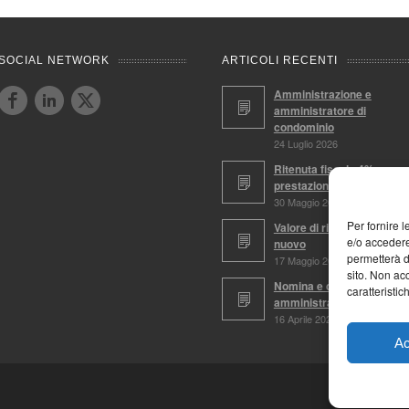
SOCIAL NETWORK
ARTICOLI RECENTI
Amministrazione e
amministratore di
condominio
24 Luglio 2026
Ritenuta fiscale 4%,
prestazioni soggette
30 Maggio 2026
Per fornire 
Valore di ricostruzione a
e/o accedere
nuovo
permetterà d
17 Maggio 2026
sito. Non ac
Nomina e conferma
caratteristic
amministratore
16 Aprile 2026
Ac