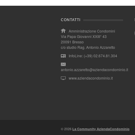
CONTATTI
Amministrazione Condomini
Via Papa Giovanni XXIII° 43
20091 Bresso
c/o studio Rag. Antonio Azzaretto
InfoLine: (+39) 02.674.81.304
antonio.azzaretto@aziendacondominio.it
www.aziendacondominio.it
© 2026
La Community AziendaCondominio