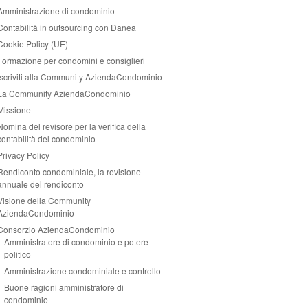
Amministrazione di condominio
Contabilità in outsourcing con Danea
Cookie Policy (UE)
Formazione per condomini e consiglieri
Iscriviti alla Community AziendaCondominio
La Community AziendaCondominio
Missione
Nomina del revisore per la verifica della
contabilità del condominio
Privacy Policy
Rendiconto condominiale, la revisione
annuale del rendiconto
Visione della Community
AziendaCondominio
Consorzio AziendaCondominio
Amministratore di condominio e potere
politico
Amministrazione condominiale e controllo
Buone ragioni amministratore di
condominio