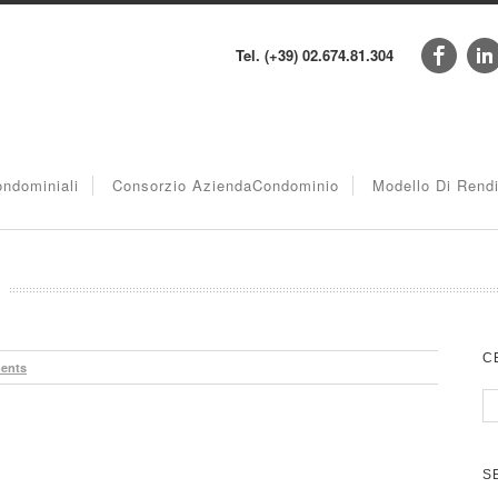
Tel. (+39) 02.674.81.304
ndominiali
Consorzio AziendaCondominio
Modello Di Rend
C
ents
S