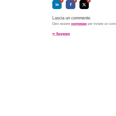
0
0
0
Lascia un commento
Devi essere
connesso
per inviare un co
⇐
Spyware