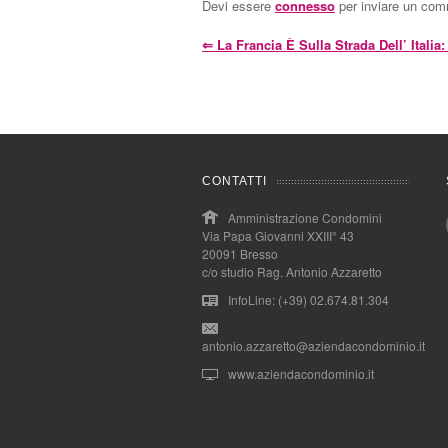
Devi essere
connesso
per inviare un co
⇐
La Francia È Sulla Strada Dell’ Italia
CONTATTI
Amministrazione Condomini
Via Papa Giovanni XXIII° 43
20091 Bresso
c/o studio Rag. Antonio Azzaretto
InfoLine: (+39) 02.674.81.304
antonio.azzaretto@aziendacondominio.it
www.aziendacondominio.it