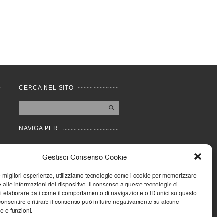
CERCA NEL SITO
NAVIGA PER
Mappa completa
Gestisci Consenso Cookie
Mappa categorie
Cookie Policy (UE)
le migliori esperienze, utilizziamo tecnologie come i cookie per memorizzare
Privacy Policy
 alle informazioni del dispositivo. Il consenso a queste tecnologie ci
i elaborare dati come il comportamento di navigazione o ID unici su questo
Forum
consentire o ritirare il consenso può influire negativamente su alcune
Iscriviti alla Community
he e funzioni.
AziendaCondominio