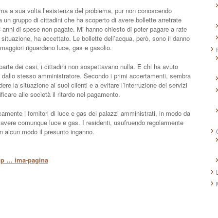
rma a sua volta l’esistenza del problema, pur non conoscendo
 un gruppo di cittadini che ha scoperto di avere bollette arretrate
 3 anni di spese non pagate. Mi hanno chiesto di poter pagare a rate
 situazione, ha accettato. Le bollette dell’acqua, però, sono il danno
 maggiori riguardano luce, gas e gasolio.
arte dei casi, i cittadini non sospettavano nulla. E chi ha avuto
 dallo stesso amministratore. Secondo i primi accertamenti, sembra
re la situazione ai suoi clienti e a evitare l’interruzione dei servizi
ficare alle società il ritardo nel pagamento.
amente i fornitori di luce e gas dei palazzi amministrati, in modo da
e avere comunque luce e gas. I residenti, usufruendo regolarmente
in alcun modo il presunto inganno.
op … ima-pagina