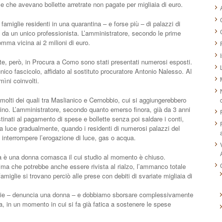
e che avevano bollette arretrate non pagate per migliaia di euro.
miglie residenti in una quarantina – e forse più – di palazzi di
i da un unico professionista. L’amministratore, secondo le prime
omma vicina ai 2 milioni di euro.
ente, però, in Procura a Como sono stati presentati numerosi esposti.
ico fascicolo, affidato al sostituto procuratore Antonio Nalesso. Al
ìni coinvolti.
molti dei quali tra Maslianico e Cernobbio, cui si aggiungerebbero
ino. L’amministratore, secondo quanto emerso finora, già da 3 anni
inati al pagamento di spese e bollette senza poi saldare i conti,
la luce gradualmente, quando i residenti di numerosi palazzi del
ti interrompere l’erogazione di luce, gas o acqua.
fera è una donna comasca il cui studio al momento è chiuso.
a che potrebbe anche essere rivista al rialzo, l’ammanco totale
amiglie si trovano perciò alle prese con debiti di svariate migliaia di
glie – denuncia una donna – e dobbiamo sborsare complessivamente
a, in un momento in cui si fa già fatica a sostenere le spese