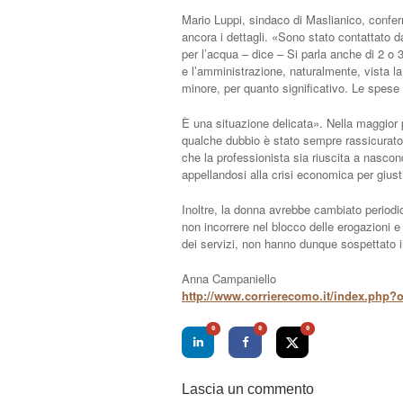
Mario Luppi, sindaco di Maslianico, confe
ancora i dettagli. «Sono stato contattato da
per l’acqua – dice – Si parla anche di 2 o
e l’amministrazione, naturalmente, vista la
minore, per quanto significativo. Le spese
È una situazione delicata». Nella maggior p
qualche dubbio è stato sempre rassicurato
che la professionista sia riuscita a nasconde
appellandosi alla crisi economica per giusti
Inoltre, la donna avrebbe cambiato periodic
non incorrere nel blocco delle erogazioni 
dei servizi, non hanno dunque sospettato 
Anna Campaniello
http://www.corrierecomo.it/index.php?
0
0
0
Lascia un commento