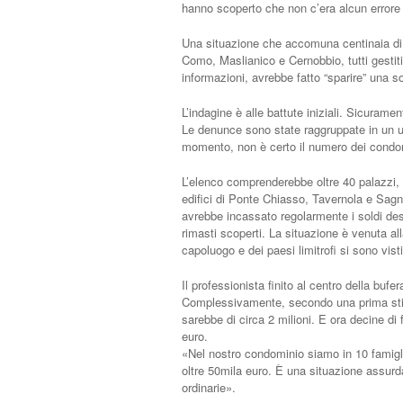
hanno scoperto che non c’era alcun errore 
Una situazione che accomuna centinaia di fa
Como, Maslianico e Cernobbio, tutti gestit
informazioni, avrebbe fatto “sparire” una s
L’indagine è alle battute iniziali. Sicuram
Le denunce sono state raggruppate in un un
momento, non è certo il numero dei condom
L’elenco comprenderebbe oltre 40 palazzi, 
edifici di Ponte Chiasso, Tavernola e Sagn
avrebbe incassato regolarmente i soldi dest
rimasti scoperti. La situazione è venuta al
capoluogo e dei paesi limitrofi si sono vis
Il professionista finito al centro della bu
Complessivamente, secondo una prima stim
sarebbe di circa 2 milioni. E ora decine di f
euro.
«Nel nostro condominio siamo in 10 fami
oltre 50mila euro. È una situazione assurd
ordinarie».