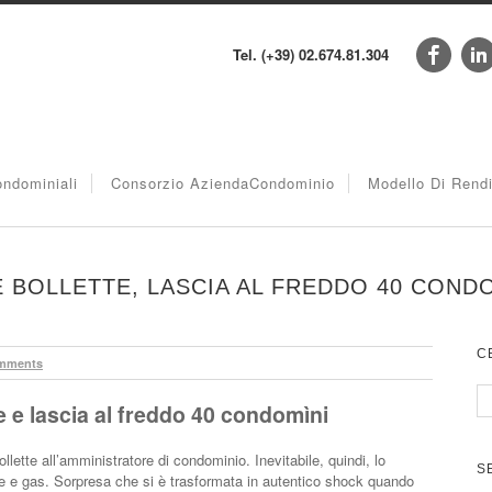
Tel. (+39) 02.674.81.304
ndominiali
Consorzio AziendaCondominio
Modello Di Rend
LE BOLLETTE, LASCIA AL FREDDO 40 COND
C
mments
tte e lascia al freddo 40 condomìni
ette all’amministratore di condominio. Inevitabile, quindi, lo
S
ce e gas. Sorpresa che si è trasformata in autentico shock quando