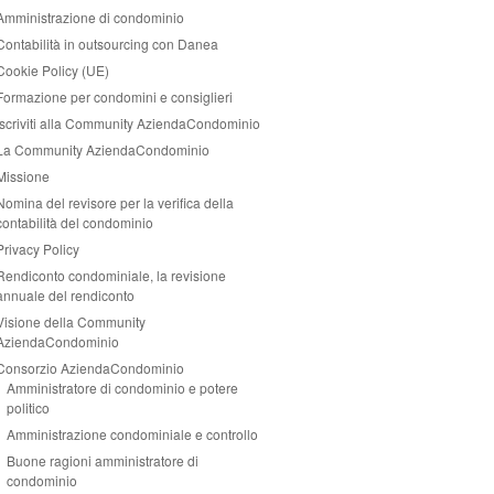
Amministrazione di condominio
Contabilità in outsourcing con Danea
Cookie Policy (UE)
Formazione per condomini e consiglieri
Iscriviti alla Community AziendaCondominio
La Community AziendaCondominio
Missione
Nomina del revisore per la verifica della
contabilità del condominio
Privacy Policy
Rendiconto condominiale, la revisione
annuale del rendiconto
Visione della Community
AziendaCondominio
Consorzio AziendaCondominio
Amministratore di condominio e potere
politico
Amministrazione condominiale e controllo
Buone ragioni amministratore di
condominio