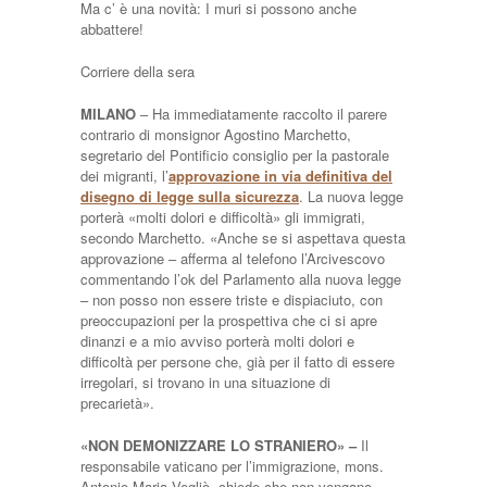
Ma c’ è una novità: I muri si possono anche
abbattere!
Corriere della sera
MILANO
– Ha immediatamente raccolto il parere
contrario di monsignor Agostino Marchetto,
segretario del Pontificio consiglio per la pastorale
dei migranti, l’
approvazione in via definitiva del
disegno di legge sulla sicurezza
. La nuova legge
porterà «molti dolori e difficoltà» gli immigrati,
secondo Marchetto. «Anche se si aspettava questa
approvazione – afferma al telefono l’Arcivescovo
commentando l’ok del Parlamento alla nuova legge
– non posso non essere triste e dispiaciuto, con
preoccupazioni per la prospettiva che ci si apre
dinanzi e a mio avviso porterà molti dolori e
difficoltà per persone che, già per il fatto di essere
irregolari, si trovano in una situazione di
precarietà».
«NON DEMONIZZARE LO STRANIERO» –
Il
responsabile vaticano per l’immigrazione, mons.
Antonio Maria Vegliò, chiede che non vengano