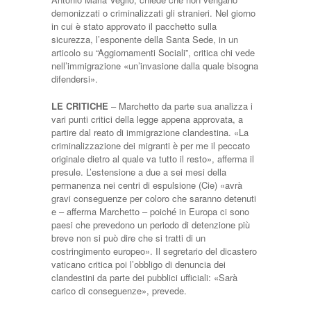
demonizzati o criminalizzati gli stranieri. Nel giorno
in cui è stato approvato il pacchetto sulla
sicurezza, l’esponente della Santa Sede, in un
articolo su “Aggiornamenti Sociali”, critica chi vede
nell’immigrazione «un’invasione dalla quale bisogna
difendersi».
LE CRITICHE
– Marchetto da parte sua analizza i
vari punti critici della legge appena approvata, a
partire dal reato di immigrazione clandestina. «La
criminalizzazione dei migranti è per me il peccato
originale dietro al quale va tutto il resto», afferma il
presule. L’estensione a due a sei mesi della
permanenza nei centri di espulsione (Cie) «avrà
gravi conseguenze per coloro che saranno detenuti
e – afferma Marchetto – poiché in Europa ci sono
paesi che prevedono un periodo di detenzione più
breve non si può dire che si tratti di un
costringimento europeo». Il segretario del dicastero
vaticano critica poi l’obbligo di denuncia dei
clandestini da parte dei pubblici ufficiali: «Sarà
carico di conseguenze», prevede.