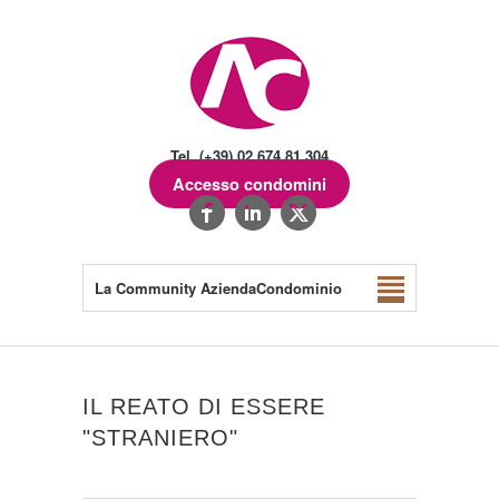
Tel. (+39) 02.674.81.304
Accesso condomini
La Community AziendaCondominio
IL REATO DI ESSERE
"STRANIERO"