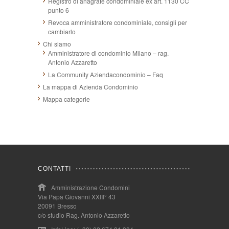
Registro di anagrafe condominiale ex art. 1130 CC
punto 6
Revoca amministratore condominiale, consigli per
cambiarlo
Chi siamo
Amministratore di condominio Milano – rag.
Antonio Azzaretto
La Community Aziendacondominio – Faq
La mappa di Azienda Condominio
Mappa categorie
CONTATTI
Amministrazione Condomini
Via Papa Giovanni XXIII° 43
20091 Bresso
c/o studio Rag. Antonio Azzaretto