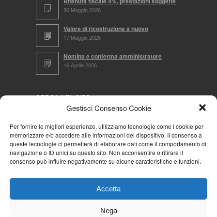
Ritenuta fiscale 4%, prestazioni soggette
30 Maggio 2026
Valore di ricostruzione a nuovo
17 Maggio 2026
Nomina e conferma amministratore
16 Aprile 2026
CERCA NEL SITO
Gestisci Consenso Cookie
Per fornire le migliori esperienze, utilizziamo tecnologie come i cookie per
memorizzare e/o accedere alle informazioni del dispositivo. Il consenso a
NAVIGA PER
queste tecnologie ci permetterà di elaborare dati come il comportamento di
navigazione o ID unici su questo sito. Non acconsentire o ritirare il
Mappa completa
consenso può influire negativamente su alcune caratteristiche e funzioni.
Mappa categorie
Cookie Policy (UE)
Accetta
Privacy Policy
Forum
Nega
Iscriviti alla Community AziendaCondominio