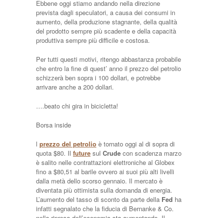
Ebbene oggi stiamo andando nella direzione
prevista dagli speculatori, a causa dei consumi in
aumento, della produzione stagnante, della qualità
del prodotto sempre più scadente e della capacità
produttiva sempre più difficile e costosa.
Per tutti questi motivi, ritengo abbastanza probabile
che entro la fine di quest’ anno il prezzo del petrolio
schizzerà ben sopra i 100 dollari, e potrebbe
arrivare anche a 200 dollari.
….beato chi gira in bicicletta!
Borsa inside
l
prezzo del petrolio
è tornato oggi al di sopra di
quota $80. Il
future
sul
Crude
con scadenza marzo
è salito nelle contrattazioni elettroniche al Globex
fino a $80,51 al barile ovvero ai suoi più alti livelli
dalla metà dello scorso gennaio. Il mercato è
diventata più ottimista sulla domanda di energia.
L’aumento del tasso di sconto da parte della
Fed
ha
infatti segnalato che la fiducia di Bernanke & Co.
nella ripresa dell’economia sta aumentando. Il