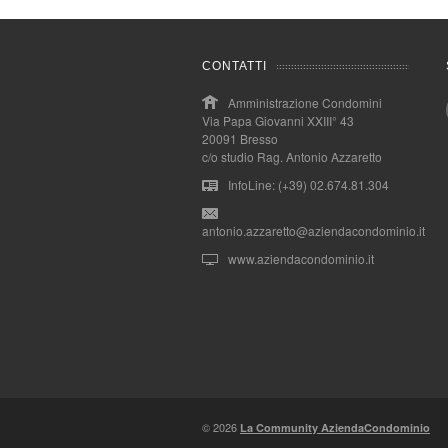
CONTATTI
Amministrazione Condomini
Via Papa Giovanni XXIII° 43
20091 Bresso
c/o studio Rag. Antonio Azzaretto
InfoLine: (+39) 02.674.81.304
antonio.azzaretto@aziendacondominio.it
www.aziendacondominio.it
© 2026
La Community AziendaCondominio