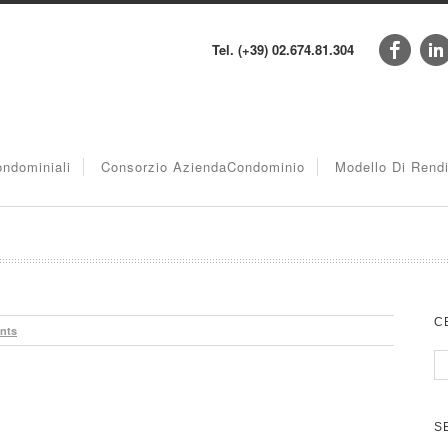
Tel. (+39) 02.674.81.304
ndominiali
Consorzio AziendaCondominio
Modello Di Rend
C
nts
S