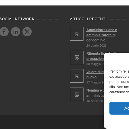
SOCIAL NETWORK
ARTICOLI RECENTI
Amministrazione e
amministratore di
condominio
24 Luglio 2026
Ritenuta fiscale 4%,
prestazioni soggette
30 Maggio 2026
Per fornire 
Valore di ricostruzione a
e/o accedere
nuovo
permetterà d
17 Maggio 2026
sito. Non ac
Nomina e conferma
caratteristic
amministratore
16 Aprile 2026
Ac