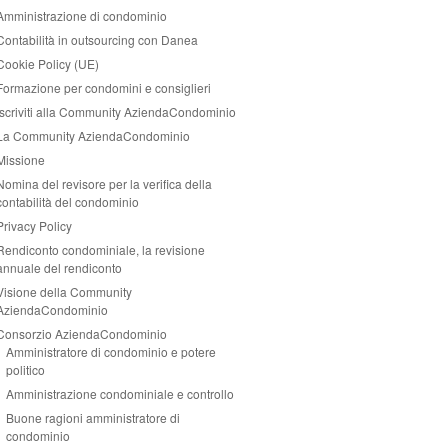
Amministrazione di condominio
Contabilità in outsourcing con Danea
Cookie Policy (UE)
Formazione per condomini e consiglieri
Iscriviti alla Community AziendaCondominio
La Community AziendaCondominio
Missione
Nomina del revisore per la verifica della
contabilità del condominio
Privacy Policy
Rendiconto condominiale, la revisione
annuale del rendiconto
Visione della Community
AziendaCondominio
Consorzio AziendaCondominio
Amministratore di condominio e potere
politico
Amministrazione condominiale e controllo
Buone ragioni amministratore di
condominio