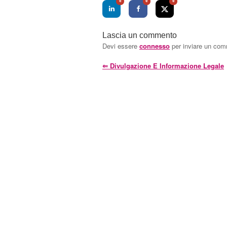
0
0
0
Lascia un commento
Devi essere
connesso
per inviare un co
⇐
Divulgazione E Informazione Legale