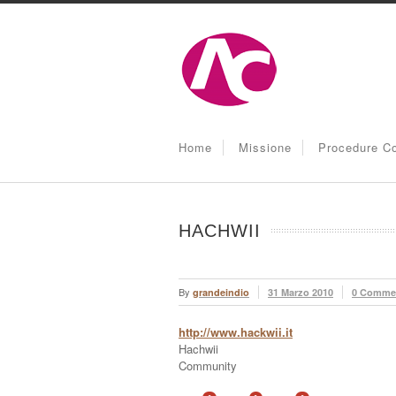
Home
Missione
Procedure Co
HACHWII
By
grandeindio
31 Marzo 2010
0 Comme
http://www.hackwii.it
Hachwii
Community