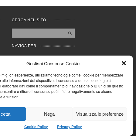
CERCA NEL SITO
NAVIGA PER
Mappa completa
Gestisci Consenso Cookie
Mappa categorie
Cookie Policy (UE)
le migliori esperienze, utilizziamo tecnologie come i cookie per memorizzare
Privacy Policy
 alle informazioni del dispositivo. Il consenso a queste tecnologie ci
i elaborare dati come il comportamento di navigazione o ID unici su questo
Forum
consentire o ritirare il consenso può influire negativamente su alcune
Iscriviti alla Community
he e funzioni.
AziendaCondominio
cetta
Nega
Visualizza le preferenze
Cookie Policy
Privacy Policy