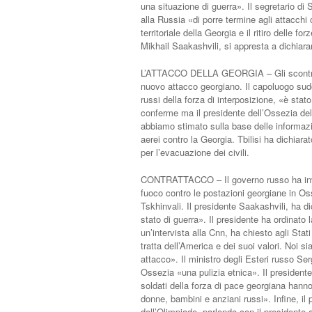
una situazione di guerra». Il segretario d
alla Russia «di porre termine agli attacchi c
territoriale della Georgia e il ritiro delle fo
Mikhail Saakashvili, si appresta a dichiara
L’ATTACCO DELLA GEORGIA – Gli scontri son
nuovo attacco georgiano. Il capoluogo sudo
russi della forza di interposizione, «è sta
conferme ma il presidente dell’Ossezia del
abbiamo stimato sulla base delle informazion
aerei contro la Georgia. Tbilisi ha dichiarato
per l’evacuazione dei civili.
CONTRATTACCO – Il governo russo ha invia
fuoco contro le postazioni georgiane in Os
Tskhinvali. Il presidente Saakashvili, ha di
stato di guerra». Il presidente ha ordinato 
un’intervista alla Cnn, ha chiesto agli Stat
tratta dell’America e dei suoi valori. Noi 
attacco». Il ministro degli Esteri russo Se
Ossezia «una pulizia etnica». Il presiden
soldati della forza di pace georgiana hann
donne, bambini e anziani russi». Infine, il
dell’Olimpiade, parlando con il presidente