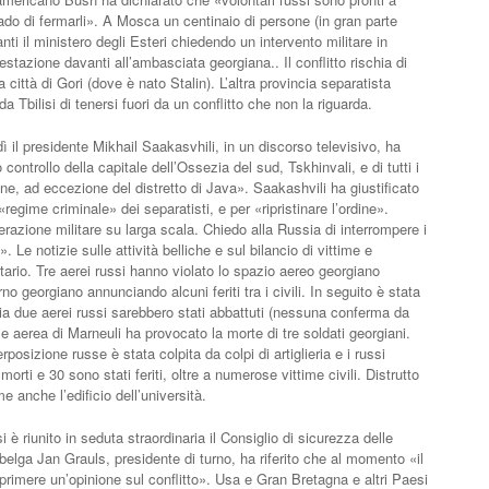
ado di fermarli». A Mosca un centinaio di persone (in gran parte
ti il ministero degli Esteri chiedendo un intervento militare in
stazione davanti all’ambasciata georgiana.. Il conflitto rischia di
 città di Gori (dove è nato Stalin). L’altra provincia separatista
a Tbilisi di tenersi fuori da un conflitto che non la riguarda.
l presidente Mikhail Saakasvhili, in un discorso televisivo, ha
 controllo della capitale dell’Ossezia del sud, Tskhinvali, e di tutti i
gione, ad eccezione del distretto di Java». Saakashvili ha giustificato
regime criminale» dei separatisti, e per «ripristinare l’ordine».
erazione militare su larga scala. Chiedo alla Russia di interrompere i
 Le notizie sulle attività belliche e sul bilancio di vittime e
rio. Tre aerei russi hanno violato lo spazio aereo georgiano
no georgiano annunciando alcuni feriti tra i civili. In seguito è stata
 due aerei russi sarebbero stati abbattuti (nessuna conferma da
aerea di Marneuli ha provocato la morte di tre soldati georgiani.
posizione russe è stata colpita da colpi di artiglieria e i russi
orti e 30 sono stati feriti, oltre a numerose vittime civili. Distrutto
e anche l’edificio dell’università.
 riunito in seduta straordinaria il Consiglio di sicurezza delle
elga Jan Grauls, presidente di turno, ha riferito che al momento «il
primere un’opinione sul conflitto». Usa e Gran Bretagna e altri Paesi