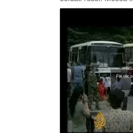
Fai clic 
a