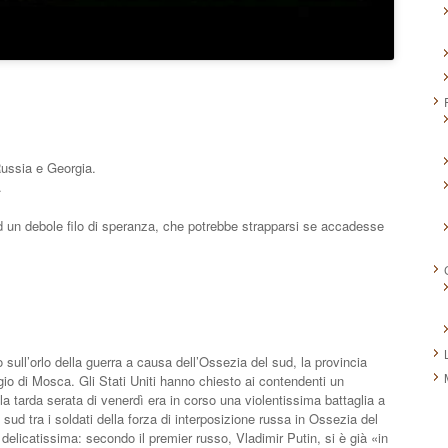
Russia e Georgia.
.
 un debole filo di speranza, che potrebbe strapparsi se accadesse
sull’orlo della guerra a causa dell’Ossezia del sud, la provincia
io di Mosca. Gli Stati Uniti hanno chiesto ai contendenti un
a tarda serata di venerdì era in corso una violentissima battaglia a
 sud tra i soldati della forza di interposizione russa in Ossezia del
 delicatissima: secondo il premier russo, Vladimir Putin, si è già «in