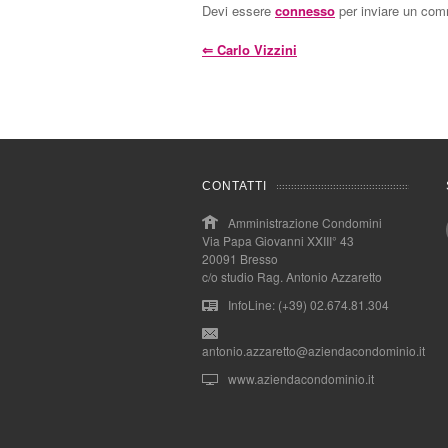
Devi essere
connesso
per inviare un co
⇐
Carlo Vizzini
CONTATTI
Amministrazione Condomini
Via Papa Giovanni XXIII° 43
20091 Bresso
c/o studio Rag. Antonio Azzaretto
InfoLine: (+39) 02.674.81.304
antonio.azzaretto@aziendacondominio.it
www.aziendacondominio.it