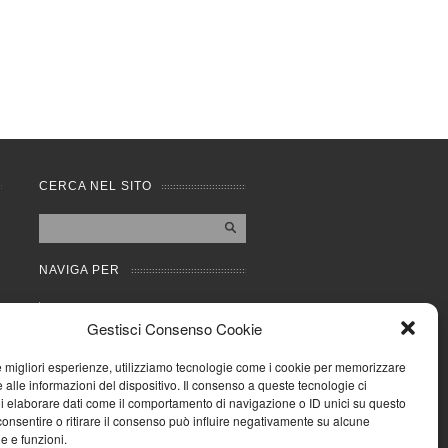
CERCA NEL SITO
NAVIGA PER
Mappa completa
Gestisci Consenso Cookie
Mappa categorie
Cookie Policy (UE)
le migliori esperienze, utilizziamo tecnologie come i cookie per memorizzare
Privacy Policy
 alle informazioni del dispositivo. Il consenso a queste tecnologie ci
i elaborare dati come il comportamento di navigazione o ID unici su questo
Forum
consentire o ritirare il consenso può influire negativamente su alcune
Iscriviti alla Community
he e funzioni.
AziendaCondominio