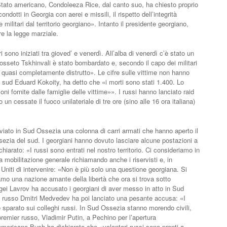
i Stato americano, Condoleeza Rice, dal canto suo, ha chiesto proprio
ondotti in Georgia con aerei e missili, il rispetto dell’integrità
rze militari dal territorio georgiano». Intanto il presidente georgiano,
re la legge marziale.
o iniziati tra gioved’ e venerdì. All’alba di venerdì c’è stato un
sseto Tskhinvali è stato bombardato e, secondo il capo dei militari
to quasi completamente distrutto». Le cifre sulle vittime non hanno
 sud Eduard Kokoity, ha detto che «i morti sono stati 1.400. Lo
i fornite dalle famiglie delle vittime»». I russi hanno lanciato raid
 un cessate il fuoco unilateriale di tre ore (sino alle 16 ora italiana)
to in Sud Ossezia una colonna di carri armati che hanno aperto il
sezia del sud. I georgiani hanno dovuto lasciare alcune postazioni a
chiarato: «I russi sono entrati nel nostro territorio. Ci consideriamo in
la mobilitazione generale richiamando anche i riservisti e, in
i Uniti di intervenire: «Non è più solo una questione georgiana. Si
siamo una nazione amante della libertà che ora si trova sotto
rgei Lavrov ha accusato i georgiani di aver messo in atto in Sud
te russo Dmitri Medvedev ha poi lanciato una pesante accusa: «I
o sparato sui colleghi russi. In Sud Ossezia stanno morendo civili,
 premier russo, Vladimir Putin, a Pechino per l’apertura
 americano Bush ha dichiarato che «volontari russi sono pronti a