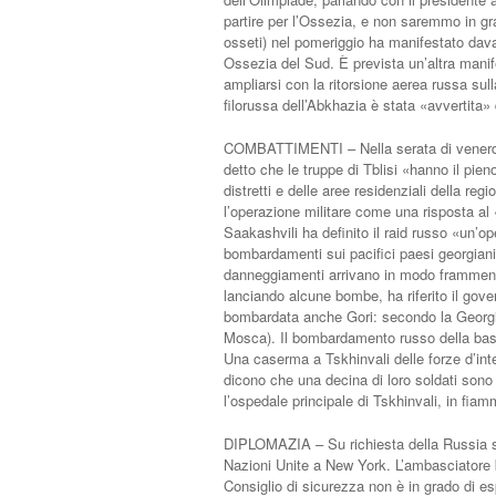
partire per l’Ossezia, e non saremmo in gr
osseti) nel pomeriggio ha manifestato davan
Ossezia del Sud. È prevista un’altra manife
ampliarsi con la ritorsione aerea russa sulla
filorussa dell’Abkhazia è stata «avvertita» d
COMBATTIMENTI – Nella serata di venerdì i
detto che le truppe di Tblisi «hanno il pieno
distretti e delle aree residenziali della re
l’operazione militare come una risposta al «
Saakashvili ha definito il raid russo «un’op
bombardamenti sui pacifici paesi georgiani».
danneggiamenti arrivano in modo frammenta
lanciando alcune bombe, ha riferito il gover
bombardata anche Gori: secondo la Georgia
Mosca). Il bombardamento russo della base 
Una caserma a Tskhinvali delle forze d’inter
dicono che una decina di loro soldati sono m
l’ospedale principale di Tskhinvali, in fiamm
DIPLOMAZIA – Su richiesta della Russia si è
Nazioni Unite a New York. L’ambasciatore b
Consiglio di sicurezza non è in grado di es