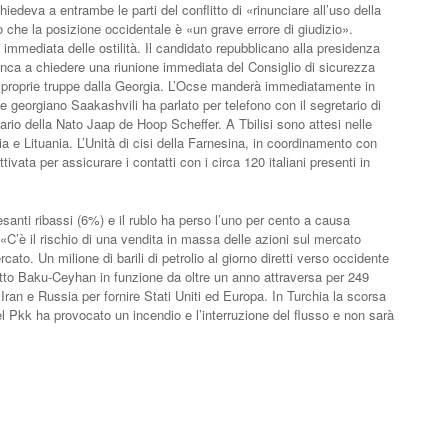
edeva a entrambe le parti del conflitto di «rinunciare all’uso della
che la posizione occidentale è «un grave errore di giudizio».
immediata delle ostilità. Il candidato repubblicano alla presidenza
nca a chiedere una riunione immediata del Consiglio di sicurezza
 le proprie truppe dalla Georgia. L’Ocse manderà immediatamente in
te georgiano Saakashvili ha parlato per telefono con il segretario di
rio della Nato Jaap de Hoop Scheffer. A Tbilisi sono attesi nelle
ia e Lituania. L’Unità di cisi della Farnesina, in coordinamento con
ttivata per assicurare i contatti con i circa 120 italiani presenti in
ti ribassi (6%) e il rublo ha perso l’uno per cento a causa
«C’è il rischio di una vendita in massa delle azioni sul mercato
to. Un milione di barili di petrolio al giorno diretti verso occidente
dotto Baku-Ceyhan in funzione da oltre un anno attraversa per 249
 Iran e Russia per fornire Stati Uniti ed Europa. In Turchia la scorsa
l Pkk ha provocato un incendio e l’interruzione del flusso e non sarà