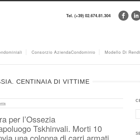
Tel. (+39) 02.674.81.304
ndominiali
Consorzio AziendaCondominio
Modello Di Rend
IA. CENTINAIA DI VITTIME
C
nts
ra per l’Ossezia
poluogo Tskhinvali. Morti 10
S
nvia una colonna di carri armati