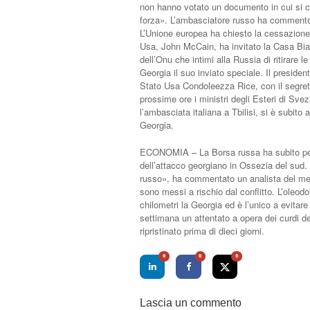
non hanno votato un documento in cui si chi
forza». L’ambasciatore russo ha commento 
L’Unione europea ha chiesto la cessazione 
Usa, John McCain, ha invitato la Casa Bia
dell’Onu che intimi alla Russia di ritirare
Georgia il suo inviato speciale. Il presiden
Stato Usa Condoleezza Rice, con il segreta
prossime ore i ministri degli Esteri di Svez
l’ambasciata italiana a Tbilisi, si è subito a
Georgia.
ECONOMIA – La Borsa russa ha subito pesan
dell’attacco georgiano in Ossezia del sud. 
russo», ha commentato un analista del merca
sono messi a rischio dal conflitto. L’oleo
chilometri la Georgia ed è l’unico a evitare
settimana un attentato a opera dei curdi de
ripristinato prima di dieci giorni.
0
0
0
Lascia un commento