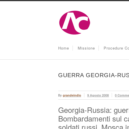
Home
Missione
Procedure Co
GUERRA GEORGIA-RUSS
By
grandeindio
9 Agosto 2008
0 Comme
Georgia-Russia: guer
Bombardamenti sul ca
soldati russi. Mosca i