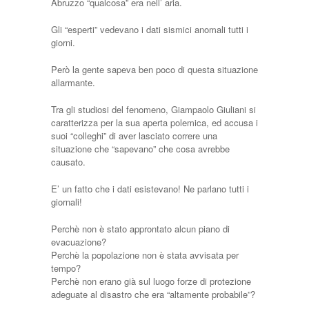
Abruzzo “qualcosa” era nell’ aria.
Gli “esperti” vedevano i dati sismici anomali tutti i
giorni.
Però la gente sapeva ben poco di questa situazione
allarmante.
Tra gli studiosi del fenomeno, Giampaolo Giuliani si
caratterizza per la sua aperta polemica, ed accusa i
suoi “colleghi” di aver lasciato correre una
situazione che “sapevano” che cosa avrebbe
causato.
E’ un fatto che i dati esistevano! Ne parlano tutti i
giornali!
Perchè non è stato approntato alcun piano di
evacuazione?
Perchè la popolazione non è stata avvisata per
tempo?
Perchè non erano già sul luogo forze di protezione
adeguate al disastro che era “altamente probabile”?