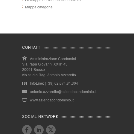
Mappa categorie
CONTATTI
Amministrazione Condomini
Via Papa Giovanni XXIII° 43
20091 Bresso
c/o studio Rag. Antonio Azzaretto
InfoLine: (+39) 02.674.81.304
antonio.azzaretto@aziendacondominio.it
www.aziendacondominio.it
SOCIAL NETWORK