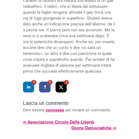
L’analisi di Giuliani era basata sull’analisi di un gas
radioattivo, il radon, che si libera dal sottosuolo
quando le faglie vengono attivate il gas trova una
via di fuga giungendo in superficie. Giuliani aveva
dato anche un’indicazione precisa dell’allarme: da lì
a poche ore. Il sisma però non era avvenuto. Ma la
terra si è scatenata circa una settimana dopo. E
ora le polemiche divampano. Anche se, per onestà,
occorre dire che un conto è dire «ci sarà un
terremoto», un altro è dire con precisione in quale
zona colpirà e soprattutto quando. Per evitare di far
evacuare migliaia di persone per settimane intere
prima che succeda effettivamente qualcosa.
0
0
0
Lascia un commento
Devi essere
connesso
per inviare un commento.
⇐
Associazione Circolo Della Libertà
Donne Democratiche
⇒