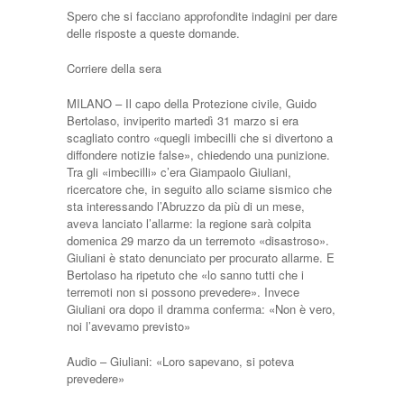
Spero che si facciano approfondite indagini per dare
delle risposte a queste domande.
Corriere della sera
MILANO – Il capo della Protezione civile, Guido
Bertolaso, inviperito martedì 31 marzo si era
scagliato contro «quegli imbecilli che si divertono a
diffondere notizie false», chiedendo una punizione.
Tra gli «imbecilli» c’era Giampaolo Giuliani,
ricercatore che, in seguito allo sciame sismico che
sta interessando l’Abruzzo da più di un mese,
aveva lanciato l’allarme: la regione sarà colpita
domenica 29 marzo da un terremoto «disastroso».
Giuliani è stato denunciato per procurato allarme. E
Bertolaso ha ripetuto che «lo sanno tutti che i
terremoti non si possono prevedere». Invece
Giuliani ora dopo il dramma conferma: «Non è vero,
noi l’avevamo previsto»
Audio – Giuliani: «Loro sapevano, si poteva
prevedere»