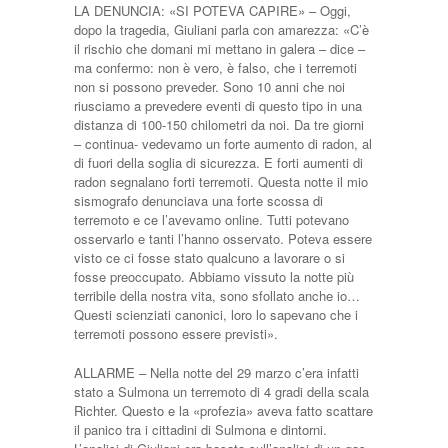
LA DENUNCIA: «SI POTEVA CAPIRE» – Oggi,
dopo la tragedia, Giuliani parla con amarezza: «C’è
il rischio che domani mi mettano in galera – dice –
ma confermo: non è vero, è falso, che i terremoti
non si possono preveder. Sono 10 anni che noi
riusciamo a prevedere eventi di questo tipo in una
distanza di 100-150 chilometri da noi. Da tre giorni
– continua- vedevamo un forte aumento di radon, al
di fuori della soglia di sicurezza. E forti aumenti di
radon segnalano forti terremoti. Questa notte il mio
sismografo denunciava una forte scossa di
terremoto e ce l’avevamo online. Tutti potevano
osservarlo e tanti l’hanno osservato. Poteva essere
visto ce ci fosse stato qualcuno a lavorare o si
fosse preoccupato. Abbiamo vissuto la notte più
terribile della nostra vita, sono sfollato anche io…
Questi scienziati canonici, loro lo sapevano che i
terremoti possono essere previsti».
ALLARME – Nella notte del 29 marzo c’era infatti
stato a Sulmona un terremoto di 4 gradi della scala
Richter. Questo e la «profezia» aveva fatto scattare
il panico tra i cittadini di Sulmona e dintorni.