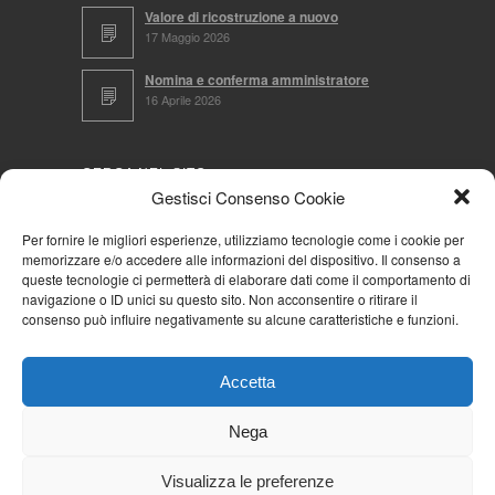
Valore di ricostruzione a nuovo
17 Maggio 2026
Nomina e conferma amministratore
16 Aprile 2026
CERCA NEL SITO
Gestisci Consenso Cookie
Per fornire le migliori esperienze, utilizziamo tecnologie come i cookie per
memorizzare e/o accedere alle informazioni del dispositivo. Il consenso a
NAVIGA PER
queste tecnologie ci permetterà di elaborare dati come il comportamento di
navigazione o ID unici su questo sito. Non acconsentire o ritirare il
Mappa completa
consenso può influire negativamente su alcune caratteristiche e funzioni.
Mappa categorie
Cookie Policy (UE)
Accetta
Privacy Policy
Forum
Nega
Iscriviti alla Community AziendaCondominio
Visualizza le preferenze