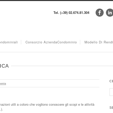
Tel. (+39) 02.674.81.304
ndominiali
Consorzio AziendaCondominio
Modello Di Rend
ICA
C
ents
zioni utili a coloro che vogliono conoscere gli scopi e le attività
S
.).