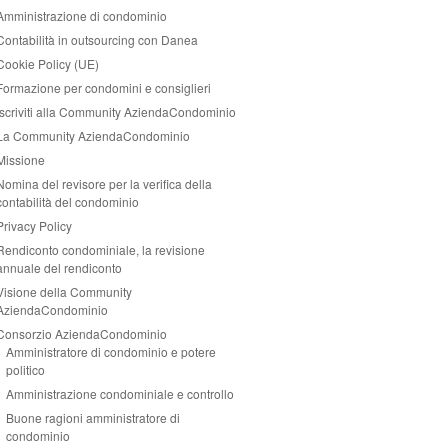
Amministrazione di condominio
Contabilità in outsourcing con Danea
Cookie Policy (UE)
Formazione per condomini e consiglieri
Iscriviti alla Community AziendaCondominio
La Community AziendaCondominio
Missione
Nomina del revisore per la verifica della
contabilità del condominio
Privacy Policy
Rendiconto condominiale, la revisione
annuale del rendiconto
Visione della Community
AziendaCondominio
Consorzio AziendaCondominio
Amministratore di condominio e potere
politico
Amministrazione condominiale e controllo
Buone ragioni amministratore di
condominio