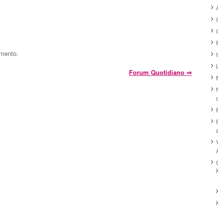
mmento.
Forum Quotidiano
⇒