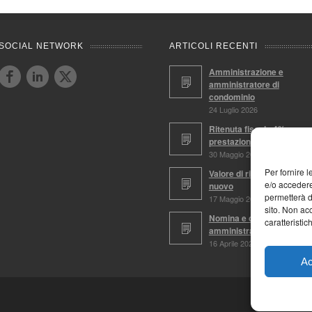
SOCIAL NETWORK
ARTICOLI RECENTI
Amministrazione e
amministratore di
condominio
24 Luglio 2026
Ritenuta fiscale 4%,
prestazioni soggette
30 Maggio 2026
Per fornire 
Valore di ricostruzione a
e/o accedere
nuovo
permetterà d
17 Maggio 2026
sito. Non ac
Nomina e conferma
caratteristic
amministratore
16 Aprile 2026
Ac