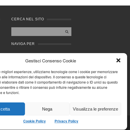
CERCA NEL SITO
NAVIGA PER
Mappa completa
Gestisci Consenso Cookie
Mappa categorie
Cookie Policy (UE)
le migliori esperienze, utilizziamo tecnologie come i cookie per memorizzare
Privacy Policy
 alle informazioni del dispositivo. Il consenso a queste tecnologie ci
i elaborare dati come il comportamento di navigazione o ID unici su questo
Forum
consentire o ritirare il consenso può influire negativamente su alcune
Iscriviti alla Community
he e funzioni.
AziendaCondominio
cetta
Nega
Visualizza le preferenze
Cookie Policy
Privacy Policy