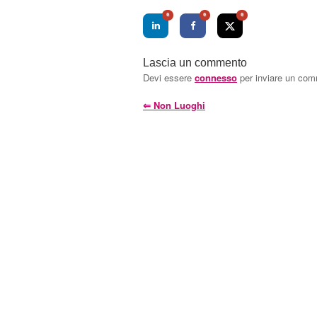
0
0
0
Lascia un commento
Devi essere
connesso
per inviare un co
⇐
Non Luoghi