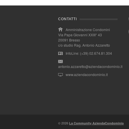
CONTATTI
Amministrazione Condomini
Via Papa Giovanni XXIII° 43
20091 Bresso
c/o studio Rag. Antonio Azzaretto
InfoLine: (+39) 02.674.81.304
antonio.azzaretto@aziendacondominio.it
www.aziendacondominio.it
© 2026
La Community AziendaCondominio