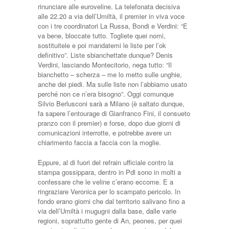
rinunciare alle euroveline. La telefonata decisiva
alle 22.20 a via dell’Umiltà, il premier in viva voce
con i tre coordinatori La Russa, Bondi e Verdini: “E
va bene, bloccate tutto. Togliete quei nomi,
sostituitele e poi mandatemi le liste per l’ok
definitivo”. Liste sbianchettate dunque? Denis
Verdini, lasciando Montecitorio, nega tutto: “Il
bianchetto – scherza – me lo metto sulle unghie,
anche dei piedi. Ma sulle liste non l’abbiamo usato
perché non ce n’era bisogno”. Oggi comunque
Silvio Berlusconi sarà a Milano (è saltato dunque,
fa sapere l’entourage di Gianfranco Fini, il consueto
pranzo con il premier) e forse, dopo due giorni di
comunicazioni interrotte, e potrebbe avere un
chiarimento faccia a faccia con la moglie.
Eppure, al di fuori del refrain ufficiale contro la
stampa gossippara, dentro in Pdl sono in molti a
confessare che le veline c’erano eccome. E a
ringraziare Veronica per lo scampato pericolo. In
fondo erano giorni che dal territorio salivano fino a
via dell’Umiltà i mugugni dalla base, dalle varie
regioni, soprattutto gente di An, peones, per quei