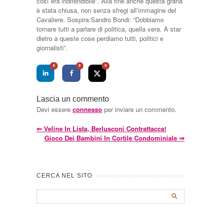
così era indifendibile”. Alla fine anche questa grana
è stata chiusa, non senza sfregi all’immagine del
Cavaliere. Sospira Sandro Bondi: “Dobbiamo
tornare tutti a parlare di politica, quella vera. A star
dietro a queste cose perdiamo tutti, politici e
giornalisti”.
0
0
0
Lascia un commento
Devi essere
connesso
per inviare un commento.
⇐
Veline In Lista, Berlusconi Contrattacca!
Gioco Dei Bambini In Cortile Condominiale
⇒
CERCA NEL SITO