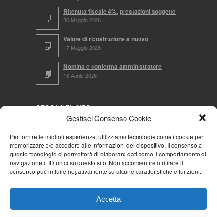
Ritenuta fiscale 4%, prestazioni soggette
30 Maggio 2026
Valore di ricostruzione a nuovo
17 Maggio 2026
Nomina e conferma amministratore
16 Aprile 2026
CERCA NEL SITO
Gestisci Consenso Cookie
Per fornire le migliori esperienze, utilizziamo tecnologie come i cookie per
memorizzare e/o accedere alle informazioni del dispositivo. Il consenso a
NAVIGA PER
queste tecnologie ci permetterà di elaborare dati come il comportamento di
navigazione o ID unici su questo sito. Non acconsentire o ritirare il
Mappa completa
consenso può influire negativamente su alcune caratteristiche e funzioni.
Mappa categorie
Cookie Policy (UE)
Accetta
Privacy Policy
Forum