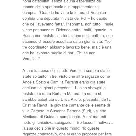
nomi catapultati senza alcuna esperienza dal
mondo dello spettacolo alla rappresentanza
europea. “Quando ho visto la lettera di Veronica –
confida una deputata in vista del Pdl – ho capito
che ce l’avevamo fatta”. Insomma, non tutto il male
viene per nuocere. Ridendo sotto i baffi, Ignazio La
Russa non resiste alla tentazione della battuta, non
sapendo di essere ascoltato da un giornalista: “Noi
tre coordinatori abbiamo lavorato bene, ma c’è una
che ha lavorato meglio di noi”. Chi se non
Veronica?
A fare le spese dell’effetto Veronica sembra siano
state soltanto in tre, visto che altre ragazze come
Angela Sozio e Camilla Ferranti erano già state
escluse nei giorni precedenti. L’unica showgirl a
resistere è stata Barbara Matera. La scure si
sarebbe abbattuta su Elisa Alloro, presentatrice tv,
Cristina Ravot, la giovane cantante delle serate di
villa Certosa, e Susanna Petrone (Sud), valletta
Mediaset di Guida al campionato. A chi martedì
notte gli chiedeva spiegazioni, Berlusconi motivava
la sua decisione in questo modo: “Io queste
ragazze conoscevo, che si erano proposte per fare