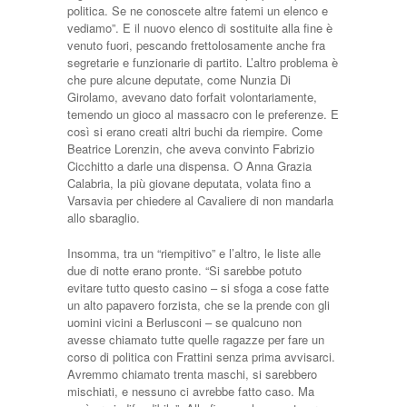
politica. Se ne conoscete altre fatemi un elenco e
vediamo”. E il nuovo elenco di sostituite alla fine è
venuto fuori, pescando frettolosamente anche fra
segretarie e funzionarie di partito. L’altro problema è
che pure alcune deputate, come Nunzia Di
Girolamo, avevano dato forfait volontariamente,
temendo un gioco al massacro con le preferenze. E
così si erano creati altri buchi da riempire. Come
Beatrice Lorenzin, che aveva convinto Fabrizio
Cicchitto a darle una dispensa. O Anna Grazia
Calabria, la più giovane deputata, volata fino a
Varsavia per chiedere al Cavaliere di non mandarla
allo sbaraglio.
Insomma, tra un “riempitivo” e l’altro, le liste alle
due di notte erano pronte. “Si sarebbe potuto
evitare tutto questo casino – si sfoga a cose fatte
un alto papavero forzista, che se la prende con gli
uomini vicini a Berlusconi – se qualcuno non
avesse chiamato tutte quelle ragazze per fare un
corso di politica con Frattini senza prima avvisarci.
Avremmo chiamato trenta maschi, si sarebbero
mischiati, e nessuno ci avrebbe fatto caso. Ma