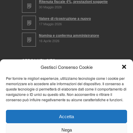
Ritenuta fiscale 4%, prestazioni soggette
30 Maggio 2026
Valore di ricostruzione a nuovo
17 Maggio 2026
Nomina e conferma amministratore
16 Aprile 2026
CERCA NEL SITO
Gestisci Consenso Cookie
Per fornire le migliori esperienze, utilizziamo tecnologie come i cookie per
memorizzare e/o accedere alle informazioni del dispositivo. Il consenso a
NAVIGA PER
queste tecnologie ci permetterà di elaborare dati come il comportamento di
navigazione o ID unici su questo sito. Non acconsentire o ritirare il
Mappa completa
consenso può influire negativamente su alcune caratteristiche e funzioni.
Mappa categorie
Cookie Policy (UE)
Accetta
Privacy Policy
Forum
Nega
Iscriviti alla Community AziendaCondominio