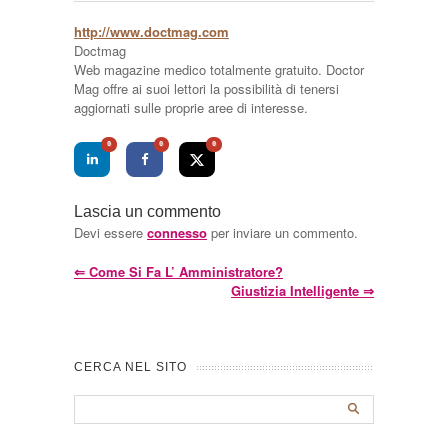
http://www.doctmag.com
Doctmag
Web magazine medico totalmente gratuito. Doctor
Mag offre ai suoi lettori la possibilità di tenersi
aggiornati sulle proprie aree di interesse.
0
0
0
Lascia un commento
Devi essere
connesso
per inviare un commento.
⇐
Come Si Fa L’ Amministratore?
Giustizia Intelligente
⇒
CERCA NEL SITO