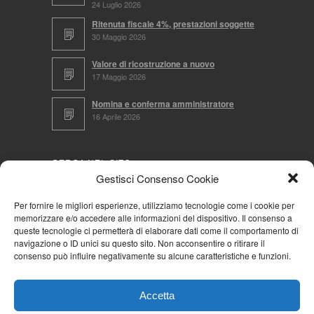
24 Luglio 2026
Ritenuta fiscale 4%, prestazioni soggette
30 Maggio 2026
Valore di ricostruzione a nuovo
17 Maggio 2026
Nomina e conferma amministratore
16 Aprile 2026
CERCA NEL SITO
Gestisci Consenso Cookie
Per fornire le migliori esperienze, utilizziamo tecnologie come i cookie per
memorizzare e/o accedere alle informazioni del dispositivo. Il consenso a
NAVIGA PER
queste tecnologie ci permetterà di elaborare dati come il comportamento di
navigazione o ID unici su questo sito. Non acconsentire o ritirare il
Mappa completa
consenso può influire negativamente su alcune caratteristiche e funzioni.
Mappa categorie
Cookie Policy (UE)
Accetta
Privacy Policy