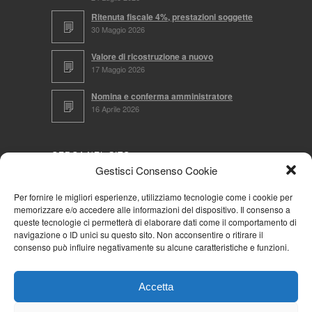
Ritenuta fiscale 4%, prestazioni soggette
30 Maggio 2026
Valore di ricostruzione a nuovo
17 Maggio 2026
Nomina e conferma amministratore
16 Aprile 2026
CERCA NEL SITO
Gestisci Consenso Cookie
Per fornire le migliori esperienze, utilizziamo tecnologie come i cookie per
memorizzare e/o accedere alle informazioni del dispositivo. Il consenso a
NAVIGA PER
queste tecnologie ci permetterà di elaborare dati come il comportamento di
navigazione o ID unici su questo sito. Non acconsentire o ritirare il
Mappa completa
consenso può influire negativamente su alcune caratteristiche e funzioni.
Mappa categorie
Cookie Policy (UE)
Accetta
Privacy Policy
Forum