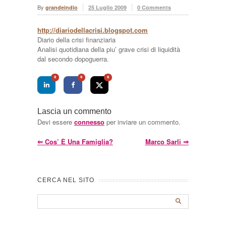
By
grandeindio
25 Luglio 2009
0 Comments
http://diariodellacrisi.blogspot.com
Diario della crisi finanziaria
Analisi quotidiana della piu’ grave crisi di liquidità
dal secondo dopoguerra.
0
0
0
Lascia un commento
Devi essere
connesso
per inviare un commento.
⇐
Cos’ È Una Famiglia?
Marco Sarli
⇒
CERCA NEL SITO