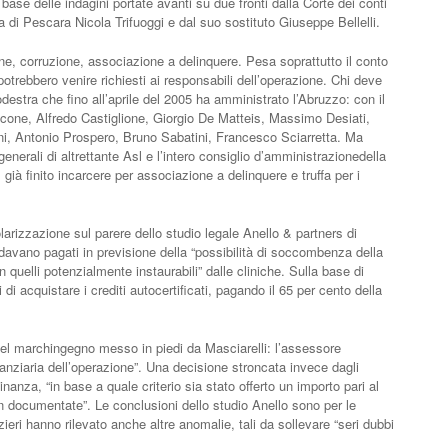
 base delle indagini portate avanti su due fronti dalla Corte dei conti
a di Pescara Nicola Trifuoggi e dal suo sostituto Giuseppe Bellelli.
sione, corruzione, associazione a delinquere. Pesa soprattutto il conto
 potrebbero venire richiesti ai responsabili dell’operazione. Chi deve
odestra che fino all’aprile del 2005 ha amministrato l’Abruzzo: con il
cone, Alfredo Castiglione, Giorgio De Matteis, Massimo Desiati,
i, Antonio Prospero, Bruno Sabatini, Francesco Sciarretta. Ma
generali di altrettante Asl e l’intero consiglio d’amministrazionedella
 già finito incarcere per associazione a delinquere e truffa per i
larizzazione sul parere dello studio legale Anello & partners di
andavano pagati in previsione della “possibilità di soccombenza della
n quelli potenzialmente instaurabili” dalle cliniche. Sulla base di
 di acquistare i crediti autocertificati, pagando il 65 per cento della
i del marchingegno messo in piedi da Masciarelli: l’assessore
nziaria dell’operazione”. Una decisione stroncata invece dagli
nanza, “in base a quale criterio sia stato offerto un importo pari al
 documentate”. Le conclusioni dello studio Anello sono per le
nzieri hanno rilevato anche altre anomalie, tali da sollevare “seri dubbi