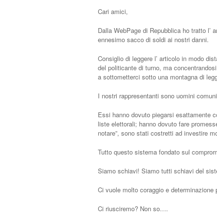
Cari amici,
Dalla WebPage di Repubblica ho tratto l’ a
ennesimo sacco di soldi ai nostri danni.
Consiglio di leggere l’ articolo in modo dis
del politicante di turno, ma concentrandosi
a sottometterci sotto una montagna di legg
I nostri rappresentanti sono uomini comuni, c
Essi hanno dovuto piegarsi esattamente com
liste elettorali; hanno dovuto fare promess
notare”, sono stati costretti ad investire 
Tutto questo sistema fondato sul comprom
Siamo schiavi! Siamo tutti schiavi del si
Ci vuole molto coraggio e determinazione p
Ci riusciremo? Non so….