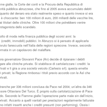
e gialle, la Corte dei conti e la Procura della Repubblica di
anità pubblica abruzzese, che fino al 2005 aveva accumulato debiti
e quanto del denaro era stato realmente speso e quanto invece si era
o è choccante: ben 100 milioni di euro, 200 miliardi delle vecchie lire,
i titolari delle cliniche. Oltre 100 milioni che potrebbero venire
 protagonista dello scandalo.
lto di moda nella finanza pubblica degli scorsi anni: la
 (crediti, immobili) pubblici. In Abruzzo si è pensato di applicarla
vuto farescuola nell’Italia delle regioni sprecone. Invece, secondo
formata in un capolavoro del malaffare.
lora governatore Giovanni Pace (An) decide di ripianare i debiti
re alle cliniche private. Si stabilisce di cartolarizzare i crediti: la
rivati e li gira a una società veicolo (Cartesio srl); questa emette
i privati; la Regione rimborsa i titoli previo accordo con le Asl che
rivati.
 tranche per 336 milioni conclusa da Pace nel 2004; un’altra da 346
ssore Ottaviano Del Turco. È proprio sulla cartolarizzazione di Pace
do. Secondo le Fiamme gialle l’operazione parte male sin dall’inizio,
 privati. Accanto a quelli vantati per prestazioni regolarmente fatturate
o infatti inseriti anche i crediti presunti (non performing). Ossia i