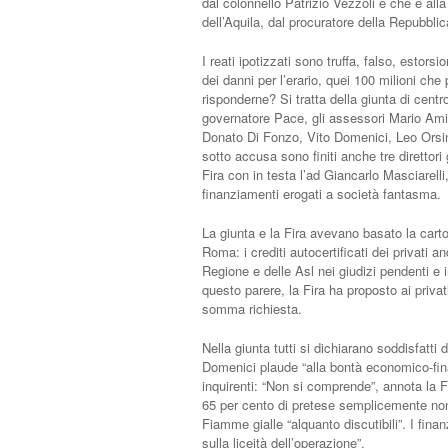
dal colonnello Patrizio Vezzoli e che è alla
dell’Aquila, dal procuratore della Repubblic
I reati ipotizzati sono truffa, falso, estor
dei danni per l’erario, quei 100 milioni che
risponderne? Si tratta della giunta di centr
governatore Pace, gli assessori Mario Ami
Donato Di Fonzo, Vito Domenici, Leo Orsin
sotto accusa sono finiti anche tre direttori 
Fira con in testa l’ad Giancarlo Masciarelli,
finanziamenti erogati a società fantasma.
La giunta e la Fira avevano basato la carto
Roma: i crediti autocertificati dei privati 
Regione e delle Asl nei giudizi pendenti e i
questo parere, la Fira ha proposto ai privati
somma richiesta.
Nella giunta tutti si dichiarano soddisfatt
Domenici plaude “alla bontà economico-fina
inquirenti: “Non si comprende”, annota la Fi
65 per cento di pretese semplicemente non
Fiamme gialle “alquanto discutibili”. I fina
sulla liceità dell’operazione”.