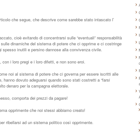
rticolo che segue, che descrive come sarebbe stato intascato l’
taccato, cioè evitando di concentrarsi sulle “eventuali” responsabilità
 sulle dinamiche del sistema di potere che ci opprime e ci costringe
i spesso inutili e persino dannose alla convivenza civile.
on i loro pregi e i loro difetti, e non sono eroi.
e noi al sistema di potere che ci governa per essere iscritti alle
e, hanno dovuto adeguarsi quando sono stati costretti a “farsi
molto denaro per la campagna elettorale.
esso, comporta dei prezzi da pagare!
stema opprimente che noi stessi abbiamo creato!
er ribellarsi ad un sistema politico così opprimente.