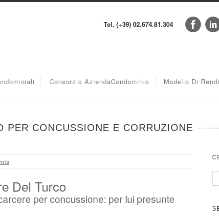
Tel. (+39) 02.674.81.304
ndominiali
Consorzio AziendaCondominio
Modello Di Rend
O PER CONCUSSIONE E CORRUZIONE
C
nts
ore Del Turco
n carcere per concussione: per lui presunte
S