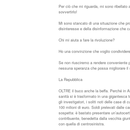
Per ciò che mi riguarda, mi sono ribellato 
sovvertirlo!
Mi sono stancato di una situazione che prom
disinteresse e della disinformazione che ca
Chi mi aiuta a fare la rivoluzione?
Ho una convinzione che voglio condividere
Se non riusciremo a rendere conveniente pe
nessuna speranza che possa migliorare il s
La Repubblica
OLTRE il buco anche la beffa. Perché in Abr
sanità si è trasformato in una gigantesca t
gli investigatori, i soliti noti delle case 
100 milioni di euro. Soldi prelevati dalle 
sospetta: è bastato presentare un’autocerti
contribuente, benedetta dalla vecchia giun
con quella di centrosinistra.