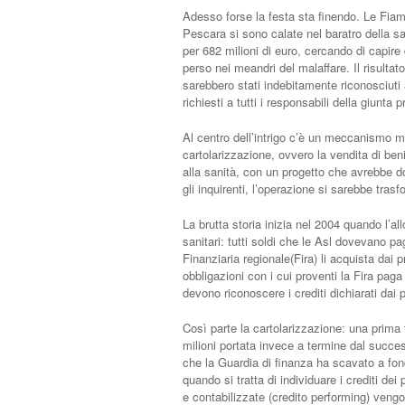
Adesso forse la festa sta finendo. Le Fiamm
Pescara si sono calate nel baratro della s
per 682 milioni di euro, cercando di capir
perso nei meandri del malaffare. Il risultat
sarebbero stati indebitamente riconosciuti a
richiesti a tutti i responsabili della giunta
Al centro dell’intrigo c’è un meccanismo mo
cartolarizzazione, ovvero la vendita di beni
alla sanità, con un progetto che avrebbe do
gli inquirenti, l’operazione si sarebbe tras
La brutta storia inizia nel 2004 quando l’al
sanitari: tutti soldi che le Asl dovevano paga
Finanziaria regionale(Fira) li acquista dai p
obbligazioni con i cui proventi la Fira paga 
devono riconoscere i crediti dichiarati dai p
Così parte la cartolarizzazione: una prima
milioni portata invece a termine dal succe
che la Guardia di finanza ha scavato a fon
quando si tratta di individuare i crediti dei
e contabilizzate (credito performing) vengon