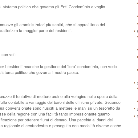
al sistema politico che governa gli Enti Condomìnio e voglio
uove gli amministratori più scaltri, che si approfittano del
ratterizza la maggior parte dei residenti.
 con voi:
r i residenti neanche la gestione del “loro” condomìnio, non vedo
istema politico che governa il nostro paese.
uzzo il tentativo di mettere ordine alla voragine nelle spese della
ruffa contabile a vantaggio dei baroni delle cliniche private. Secondo
di cura convenzionate sono riusciti a mettere le mani su un tesoretto da
casse della regione con una facilità tanto impressionante quanto
ficazione per ottenere fiumi di denaro. Una pacchia ai danni del
ta regionale di centrodestra e proseguita con modalità diverse anche