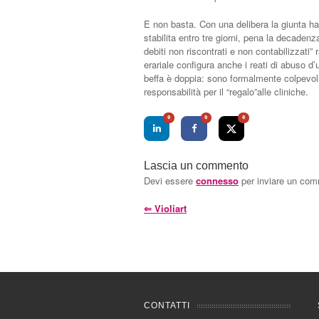
E non basta. Con una delibera la giunta ha i
stabilita entro tre giorni, pena la decadenz
debiti non riscontrati e non contabilizzati
erariale configura anche i reati di abuso d’uf
beffa è doppia: sono formalmente colpevoli
responsabilità per il “regalo”alle cliniche.
0
0
0
Lascia un commento
Devi essere
connesso
per inviare un co
⇐
Violiart
CONTATTI