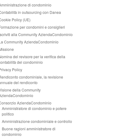
Amministrazione di condominio
Contabilità in outsourcing con Danea
Cookie Policy (UE)
Formazione per condomini e consiglieri
Iscriviti alla Community AziendaCondominio
La Community AziendaCondominio
Missione
Nomina del revisore per la verifica della
contabilità del condominio
Privacy Policy
Rendiconto condominiale, la revisione
annuale del rendiconto
Visione della Community
AziendaCondominio
Consorzio AziendaCondominio
Amministratore di condominio e potere
politico
Amministrazione condominiale e controllo
Buone ragioni amministratore di
condominio