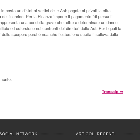
mposto un diktat ai vertici delle Asl: pagate ai privati la cifra
a dell’incarico. Per la Finanza imporre il pagamento “di presunti
” rappresenta una condotta grave che, oltre a determinare un danno
ficio ed estorsione nei confronti dei direttori delle Asl. Per i quali la
 dello sperpero perché neanche l’estorsione subita li solleva dalla
mmento.
Transalp
⇒
SOCIAL NETWORK
ARTICOLI RECENTI