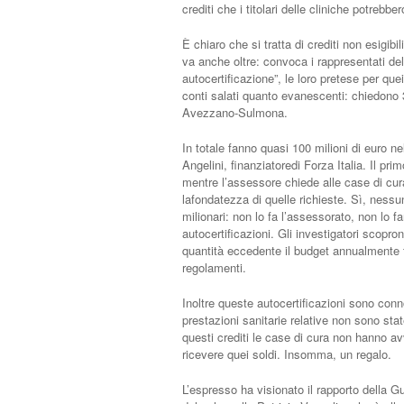
crediti che i titolari delle cliniche potrebb
È chiaro che si tratta di crediti non esigibi
va anche oltre: convoca i rappresentati dell
autocertificazione”, le loro pretese per qu
conti salati quanto evanescenti: chiedono 39
Avezzano-Sulmona.
In totale fanno quasi 100 milioni di euro ne
Angelini, finanziatoredi Forza Italia. Il p
mentre l’assessore chiede alle case di cura 
lafondatezza di quelle richieste. Sì, nessu
milionari: non lo fa l’assessorato, non lo 
autocertificazioni. Gli investigatori scopro
quantità eccedente il budget annualmente fis
regolamenti.
Inoltre queste autocertificazioni sono con
prestazioni sanitarie relative non sono sta
questi crediti le case di cura non hanno a
ricevere quei soldi. Insomma, un regalo.
L’espresso ha visionato il rapporto della G