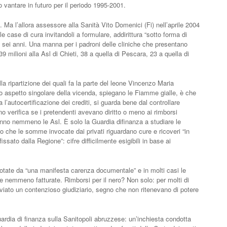
ero vantare in futuro per il periodo 1995-2001.
li. Ma l’allora assessore alla Sanità Vito Domenici (Fi) nell’aprile 2004
e case di cura invitandoli a formulare, addirittura “sotto forma di
ei sei anni. Una manna per i padroni delle cliniche che presentano
 milioni alla Asl di Chieti, 38 a quella di Pescara, 23 a quella di
lla ripartizione dei quali fa la parte del leone Vincenzo Maria
rimo aspetto singolare della vicenda, spiegano le Fiamme gialle, è che
l’autocertificazione dei crediti, si guarda bene dal controllare
no verifica se i pretendenti avevano diritto o meno ai rimborsi
fanno nemmeno le Asl. È solo la Guardia difinanza a studiare le
no che le somme invocate dai privati riguardano cure e ricoveri “in
sato dalla Regione”: cifre difficilmente esigibili in base ai
notate da “una manifesta carenza documentale” e in molti casi le
te nemmeno fatturate. Rimborsi per il nero? Non solo: per molti di
vviato un contenzioso giudiziario, segno che non ritenevano di potere
uardia di finanza sulla Sanitopoli abruzzese: un’inchiesta condotta