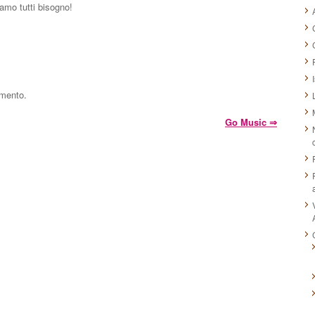
mo tutti bisogno!
mmento.
Go Music
⇒