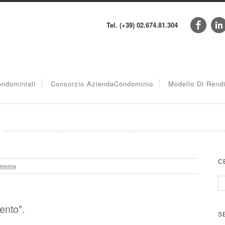
Tel. (+39) 02.674.81.304
ndominiali
Consorzio AziendaCondominio
Modello Di Rend
C
ments
ento".
S