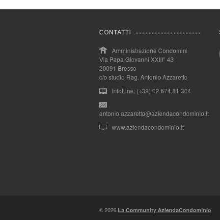
CONTATTI
Amministrazione Condomini
Via Papa Giovanni XXIII° 43
20091 Bresso
c/o studio Rag. Antonio Azzaretto
InfoLine: (+39) 02.674.81.304
antonio.azzaretto@aziendacondominio.it
www.aziendacondominio.it
© 2026
La Community AziendaCondominio