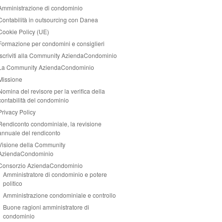
Amministrazione di condominio
Contabilità in outsourcing con Danea
Cookie Policy (UE)
Formazione per condomini e consiglieri
Iscriviti alla Community AziendaCondominio
La Community AziendaCondominio
Missione
Nomina del revisore per la verifica della
contabilità del condominio
Privacy Policy
Rendiconto condominiale, la revisione
annuale del rendiconto
Visione della Community
AziendaCondominio
Consorzio AziendaCondominio
Amministratore di condominio e potere
politico
Amministrazione condominiale e controllo
Buone ragioni amministratore di
condominio