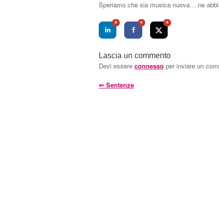
Speriamo che sia musica nuova….ne abbia
0
0
0
Lascia un commento
Devi essere
connesso
per inviare un co
⇐
Sentenze