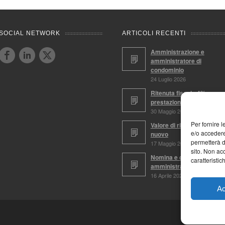
SOCIAL NETWORK
ARTICOLI RECENTI
Amministrazione e
amministratore di
condominio
24 Luglio 2026
Ritenuta fiscale 4%,
prestazioni soggette
30 Maggio 2026
Per fornire 
Valore di ricostruzione a
e/o accedere
nuovo
permetterà d
17 Maggio 2026
sito. Non ac
Nomina e conferma
caratteristic
amministratore
16 Aprile 2026
Ac