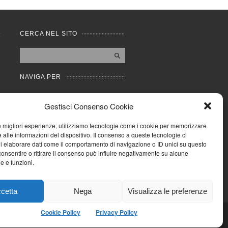
CERCA NEL SITO
NAVIGA PER
Mappa completa
Gestisci Consenso Cookie
Mappa categorie
Cookie Policy (UE)
le migliori esperienze, utilizziamo tecnologie come i cookie per memorizzare
Privacy Policy
 alle informazioni del dispositivo. Il consenso a queste tecnologie ci
i elaborare dati come il comportamento di navigazione o ID unici su questo
Forum
consentire o ritirare il consenso può influire negativamente su alcune
Iscriviti alla Community
he e funzioni.
AziendaCondominio
cetta
Nega
Visualizza le preferenze
Cookie Policy
Privacy Policy