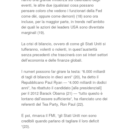
eventi, le altre due (qualsiasi cosa possano
pensare coloro che vedono i funzionari della Fed
come dèi, oppure come demoni) (18) sono ora
incluse, per la maggior parte, in trends nell’ambito
dei quali le azioni dei leaders USA sono diventate
marginali (19).
La crisi di bilancio, ovvero di come gli Stati Uniti si
tufferanno, volenti o nolenti, in quest’austerità
senza precedenti che trascinerà con sé interi settori
dell’economia e delle finanze globali.
I numeri possono far girare la testa: “6.000 miliardi
di tagli di bilancio in dieci anni” (20), ha detto il
Repubblicano Paul Ryan — “4.000 miliardi in dodici
anni”, ha ribattuto il candidato [alle presidenziali]
per il 2012 Barack Obama (21) — “tutto questo è
lontano dall’essere sufficiente”, ha rilanciato uno dei
referenti del Tea Party, Ron Paul (22).
E poi, rimarca il FMI, “gli Stati Uniti non sono
credibili quando parlano di tagliare il loro deficit
“(23).