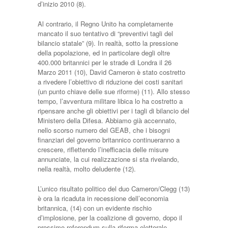
d’inizio 2010 (8).
Al contrario, il Regno Unito ha completamente
mancato il suo tentativo di “preventivi tagli del
bilancio statale” (9). In realtà, sotto la pressione
della popolazione, ed in particolare degli oltre
400.000 britannici per le strade di Londra il 26
Marzo 2011 (10), David Cameron è stato costretto
a rivedere l’obiettivo di riduzione dei costi sanitari
(un punto chiave delle sue riforme) (11). Allo stesso
tempo, l’avventura militare libica lo ha costretto a
ripensare anche gli obiettivi per i tagli di bilancio del
Ministero della Difesa. Abbiamo già accennato,
nello scorso numero del GEAB, che i bisogni
finanziari del governo britannico continueranno a
crescere, riflettendo l’inefficacia delle misure
annunciate, la cui realizzazione si sta rivelando,
nella realtà, molto deludente (12).
L’unico risultato politico del duo Cameron/Clegg (13)
è ora la ricaduta in recessione dell’economia
britannica, (14) con un evidente rischio
d’implosione, per la coalizione di governo, dopo il
prossimo referendum sulla riforma elettorale.