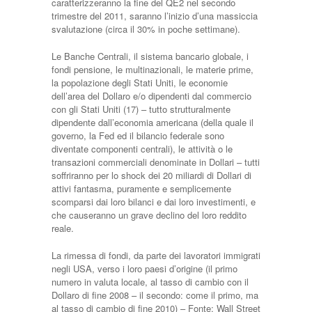
caratterizzeranno la fine del QE2 nel secondo
trimestre del 2011, saranno l’inizio d’una massiccia
svalutazione (circa il 30% in poche settimane).
Le Banche Centrali, il sistema bancario globale, i
fondi pensione, le multinazionali, le materie prime,
la popolazione degli Stati Uniti, le economie
dell’area del Dollaro e/o dipendenti dal commercio
con gli Stati Uniti (17) – tutto strutturalmente
dipendente dall’economia americana (della quale il
governo, la Fed ed il bilancio federale sono
diventate componenti centrali), le attività o le
transazioni commerciali denominate in Dollari – tutti
soffriranno per lo shock dei 20 miliardi di Dollari di
attivi fantasma, puramente e semplicemente
scomparsi dai loro bilanci e dai loro investimenti, e
che causeranno un grave declino del loro reddito
reale.
La rimessa di fondi, da parte dei lavoratori immigrati
negli USA, verso i loro paesi d’origine (il primo
numero in valuta locale, al tasso di cambio con il
Dollaro di fine 2008 – il secondo: come il primo, ma
al tasso di cambio di fine 2010) – Fonte: Wall Street