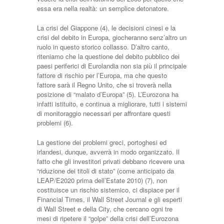
essa era nella realtà: un semplice detonatore.
La crisi del Giappone (4), le decisioni cinesi e la
crisi del debito in Europa, giocheranno senz’altro un
ruolo in questo storico collasso. D’altro canto,
riteniamo che la questione del debito pubblico dei
paesi periferici di Eurolandia non sia più il principale
fattore di rischio per l’Europa, ma che questo
fattore sarà il Regno Unito, che si troverà nella
posizione di “malato d’Europa” (5). L’Eurozona ha
infatti istituito, e continua a migliorare, tutti i sistemi
di monitoraggio necessari per affrontare questi
problemi (6).
La gestione dei problemi greci, portoghesi ed
irlandesi, dunque, avverrà in modo organizzato. Il
fatto che gli investitori privati debbano ricevere una
“riduzione dei titoli di stato” (come anticipato da
LEAP/E2020 prima dell’Estate 2010) (7), non
costituisce un rischio sistemico, ci dispiace per il
Financial Times, il Wall Street Journal e gli esperti
di Wall Street e della City, che cercano ogni tre
mesi di ripetere il “golpe” della crisi dell’Eurozona