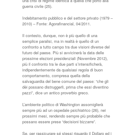
una crisi di regime identica a quella che portò alla
guerra civile (25).
Indebitamento pubblico e del settore privato (1979 –
2010) – Fonte: Agorafinancial, 04/2011.
Il contesto, dunque, non è più quello di una
semplice paralisi, ma in realtà è quello di un
confronto a tutto campo tra due visioni diverse del
futuro del paese. Più si avvicinerà la data delle
prossime elezioni presidenziali (Novembre 2012),
più il confronto tra le due parti s’intensificherà,
indipendentemente da qualsiasi regola di buon
comportamento, compresa quella della
salvaguardia del bene comune del paese: “che gli
dèi possano distruggerli, prima che essi diventino
pazzi”, dice un antico proverbio greco.
L’ambiente politico di Washington assomiglierà
sempre più ad un ospedale psichiatrico (26), nei
prossimi mesi, rendendo sempre più probabile che
possano essere prese “decisioni bizzarre”.
Se, per rassicurare sé stessi riguardo il Dollaro ed i