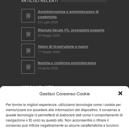
ARTICOLI RECENTI
Amministrazione e amministratore di
condominio
24 Luglio 2026
Ritenuta fiscale 4%, prestazioni soggette
30 Maggio 2026
Valore di ricostruzione a nuovo
17 Maggio 2026
Nomina e conferma amministratore
16 Aprile 2026
CERCA NEL SITO
Gestisci Consenso Cookie
Per fornire le migliori esperienze, utilizziamo tecnologie come i cookie per
memorizzare e/o accedere alle informazioni del dispositivo. Il consenso a
NAVIGA PER
queste tecnologie ci permetterà di elaborare dati come il comportamento di
navigazione o ID unici su questo sito. Non acconsentire o ritirare il
Mappa completa
consenso può influire negativamente su alcune caratteristiche e funzioni.