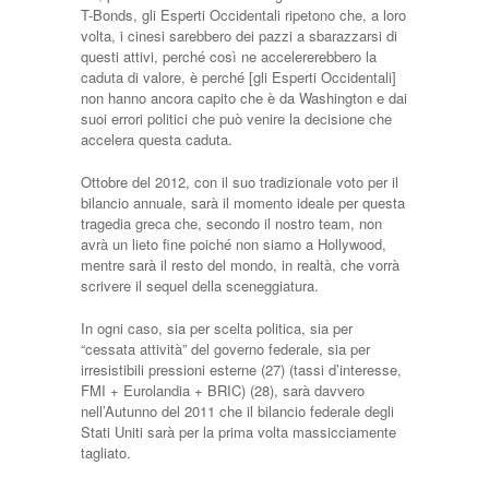
T-Bonds, gli Esperti Occidentali ripetono che, a loro
volta, i cinesi sarebbero dei pazzi a sbarazzarsi di
questi attivi, perché così ne accelererebbero la
caduta di valore, è perché [gli Esperti Occidentali]
non hanno ancora capito che è da Washington e dai
suoi errori politici che può venire la decisione che
accelera questa caduta.
Ottobre del 2012, con il suo tradizionale voto per il
bilancio annuale, sarà il momento ideale per questa
tragedia greca che, secondo il nostro team, non
avrà un lieto fine poiché non siamo a Hollywood,
mentre sarà il resto del mondo, in realtà, che vorrà
scrivere il sequel della sceneggiatura.
In ogni caso, sia per scelta politica, sia per
“cessata attività” del governo federale, sia per
irresistibili pressioni esterne (27) (tassi d’interesse,
FMI + Eurolandia + BRIC) (28), sarà davvero
nell’Autunno del 2011 che il bilancio federale degli
Stati Uniti sarà per la prima volta massicciamente
tagliato.