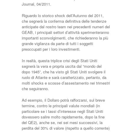
Journal, 04/2011.
Riguardo lo storico shock dell’Autunno del 2011,
che segnerà la conferma definitiva delle tendenze
anticipate dal nostro team nei precedenti numeri del
GEAB, i principali settori d’attività sperimenteranno
importanti sconvolgimenti, che richiederanno la più
grande vigilanza da parte di tutti i soggetti
preoccupati per i loro investimenti.
In realtà, questa triplice crisi degli Stati Uniti
segnerà la vera e propria uscita dal “mondo del
dopo 1945”, che ha visto gli Stati Uniti svolgere il
ruolo di Atlante e sarà caratterizzato, pertanto, da
molti shocks e scosse d’assestamento nei trimestri
che seguiranno.
Ad esempio, il Dollaro potrà rafforzarsi, sul breve
termine, contro le principali valute mondiali (in
particolare se i tassi d’interesse negli Stati Uniti
dovessero salire molto rapidamente, dopo la fine
del QE2), anche se, nei sei mesi successivi, la
perdita del 30% di valore (rispetto a quello corrente)