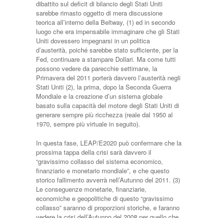
dibattito sul deficit di bilancio degli Stati Uniti
sarebbe rimasto oggetto di mera discussione
teorica all’interno della Beltway, (1) ed in secondo
luogo che era impensabile immaginare che gli Stati
Uniti dovessero impegnarsi in un politica
d’austerità, poiché sarebbe stato sufficiente, per la
Fed, continuare a stampare Dollari. Ma come tutti
possono vedere da parecchie settimane, la
Primavera del 2011 porterà davvero l’austerità negli
Stati Uniti (2), la prima, dopo la Seconda Guerra
Mondiale e la creazione d’un sistema globale
basato sulla capacità del motore degli Stati Uniti di
generare sempre più ricchezza (reale dal 1950 al
1970, sempre più virtuale in seguito).
In questa fase, LEAP/E2020 può confermare che la
prossima tappa della crisi sarà davvero il
“gravissimo collasso del sistema economico,
finanziario e monetario mondiale”, e che questo
storico fallimento avverrà nell’Autunno del 2011. (3)
Le conseguenze monetarie, finanziarie,
economiche e geopolitiche di questo “gravissimo
collasso” saranno di proporzioni storiche, e faranno
vedere la crisi dell’Autunno del 2008 per quello che