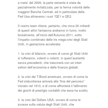
a meta’ del 2009, la parte restante è stata da
parzialmente rivitalizzata, per la ferma volontà delle
maggiori Banche Centrali, ed in particolare della
Fed Usa attraverso i suoi “QE1 e QE2.
Il nostro team ritiene, pertanto, che circa 20 miliardi
di questi attivi fantasma andranno in fumo, molto
brutalmente, all’inizio dell’Autunno 2011, sotto
l’impatto combinato delle tre mega-crisi degli Stati
Uniti, in gestazione accelerata:
1. la crisi di bilancio, ovvero di come gli Stati Uniti
si tufferanno, volenti o nolenti, in quest’austerità
senza precedenti, che trascinerà con sé interi
settori dell’economia e delle finanze globali;
2. la crisi dei T-Bond americani, ovvero di come la
Fed statunitense arriverà alla “fine del percorso”
iniziato nel 1913, e di come affronterà il fallimento
dei giochi di prestigio contabili che essa ha scelto;
3. la crisi del Dollaro USA, ovvero di come le
scosse sulla valuta degli Stati Uniti, che