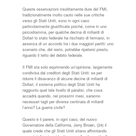
Queste osservazioni insolitamente dure del FMI,
tradizionalmente molto cauto nelle sue critiche
verso gli Stati Uniti, sono in ogni caso
particolarmente giustificate poiché, come in uno
psicodramma, per qualche decina di miliardi di
Dollari lo stato federale ha rischiato di fermarsi, in
assenza di un accordo tra i due maggiori partiti: uno
scenario che, del resto, potrebbe ripetersi presto,
riguardo il tetto del debito federale.
Il FMI sta solo esprimendo un’opinione, largamente
condivisa dai creditori degli Stati Uniti: se per
ridurre il disavanzo di alcune decine di miliardi di
Dollari, il sistema politico degli Stati Uniti ha
raggiunto quel tale livello di paralisi, che cosa
accadrà quando, nei prossimi mesi, saranno
necessari tagli per diverse centinaia di miliardi
l’anno? La guerra civile?
Questo è il parere, in ogni caso, del nuovo
Governatore della California, Jerry Brown, (24) il
quale crede che gli Stati Uniti stiano affrontando