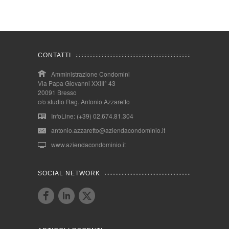
CONTATTI
Amministrazione Condomini
Via Papa Giovanni XXIII° 43
20091 Bresso
c/o studio Rag. Antonio Azzaretto
InfoLine: (+39) 02.674.81.304
antonio.azzaretto@aziendacondominio.it
www.aziendacondominio.it
SOCIAL NETWORK