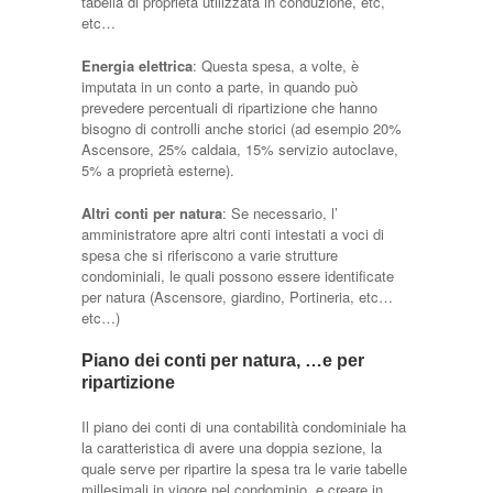
tabella di proprietà utilizzata in conduzione, etc,
etc…
Energia elettrica
: Questa spesa, a volte, è
imputata in un conto a parte, in quando può
prevedere percentuali di ripartizione che hanno
bisogno di controlli anche storici (ad esempio 20%
Ascensore, 25% caldaia, 15% servizio autoclave,
5% a proprietà esterne).
Altri conti per natura
: Se necessario, l’
amministratore apre altri conti intestati a voci di
spesa che si riferiscono a varie strutture
condominiali, le quali possono essere identificate
per natura (Ascensore, giardino, Portineria, etc…
etc…)
Piano dei conti per natura, …e per
ripartizione
Il piano dei conti di una contabilità condominiale ha
la caratteristica di avere una doppia sezione, la
quale serve per ripartire la spesa tra le varie tabelle
millesimali in vigore nel condominio, e creare in