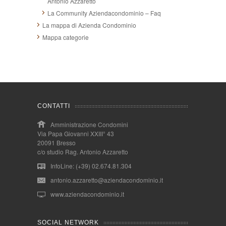
Antonio Azzaretto
La Community Aziendacondominio – Faq
La mappa di Azienda Condominio
Mappa categorie
CONTATTI
Amministrazione Condomini
Via Papa Giovanni XXIII° 43
20091 Bresso
c/o studio Rag. Antonio Azzaretto
InfoLine: (+39) 02.674.81.304
antonio.azzaretto@aziendacondominio.it
www.aziendacondominio.it
SOCIAL NETWORK