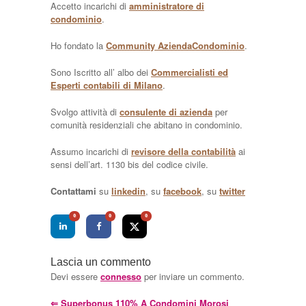
Accetto incarichi di
amministratore di
condominio
.
Ho fondato la
Community AziendaCondominio
.
Sono Iscritto all’ albo dei
Commercialisti ed
Esperti contabili di Milano
.
Svolgo attività di
consulente di azienda
per
comunità residenziali che abitano in condominio.
Assumo incarichi di
revisore della contabilità
ai
sensi dell’art. 1130 bis del codice civile.
Contattami
su
linkedin
, su
facebook
, su
twitter
0
0
0
Lascia un commento
Devi essere
connesso
per inviare un commento.
⇐
Superbonus 110% A Condomini Morosi