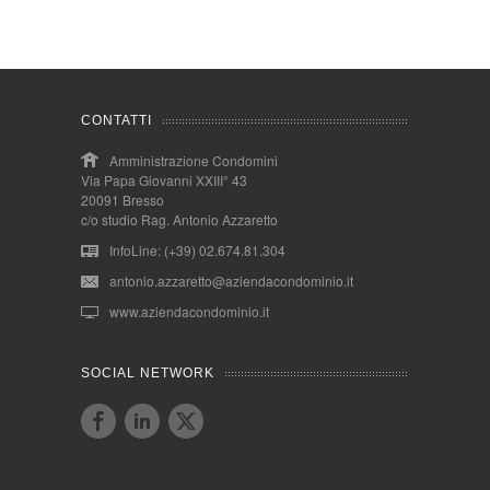
CONTATTI
Amministrazione Condomini
Via Papa Giovanni XXIII° 43
20091 Bresso
c/o studio Rag. Antonio Azzaretto
InfoLine: (+39) 02.674.81.304
antonio.azzaretto@aziendacondominio.it
www.aziendacondominio.it
SOCIAL NETWORK