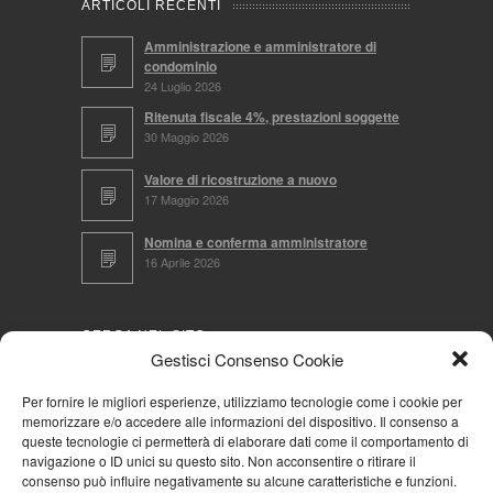
ARTICOLI RECENTI
Amministrazione e amministratore di
condominio
24 Luglio 2026
Ritenuta fiscale 4%, prestazioni soggette
30 Maggio 2026
Valore di ricostruzione a nuovo
17 Maggio 2026
Nomina e conferma amministratore
16 Aprile 2026
CERCA NEL SITO
Gestisci Consenso Cookie
Per fornire le migliori esperienze, utilizziamo tecnologie come i cookie per
memorizzare e/o accedere alle informazioni del dispositivo. Il consenso a
NAVIGA PER
queste tecnologie ci permetterà di elaborare dati come il comportamento di
navigazione o ID unici su questo sito. Non acconsentire o ritirare il
Mappa completa
consenso può influire negativamente su alcune caratteristiche e funzioni.