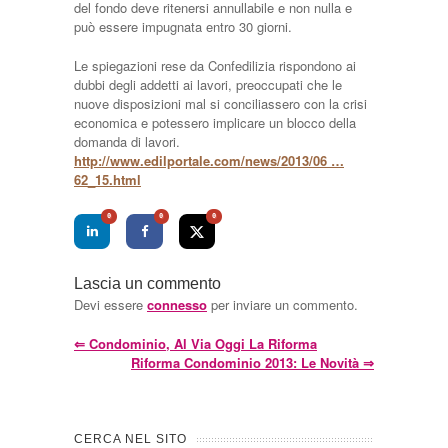
del fondo deve ritenersi annullabile e non nulla e
può essere impugnata entro 30 giorni.
Le spiegazioni rese da Confedilizia rispondono ai
dubbi degli addetti ai lavori, preoccupati che le
nuove disposizioni mal si conciliassero con la crisi
economica e potessero implicare un blocco della
domanda di lavori.
http://www.edilportale.com/news/2013/06 …
62_15.html
0
0
0
Lascia un commento
Devi essere
connesso
per inviare un commento.
⇐
Condominio, Al Via Oggi La Riforma
Riforma Condominio 2013: Le Novità
⇒
CERCA NEL SITO