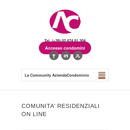
Tel. (+39) 02.674.81.304
Accesso condomini
La Community AziendaCondominio
COMUNITA’ RESIDENZIALI
ON LINE