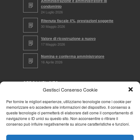
Amministrazione e amministratore di
condominio
24 Luglio 2026
Ritenuta fiscale 4%, prestazioni soggette
30 Maggio 2026
Valore di ricostruzione a nuovo
17 Maggio 2026
Nomina e conferma amministratore
16 Aprile 2026
CERCA NEL SITO
Gestisci Consenso Cookie
Per fornire le migliori esperienze, utilizziamo tecnologie come i cookie per
memorizzare e/o accedere alle informazioni del dispositivo. Il consenso a
NAVIGA PER
queste tecnologie ci permetterà di elaborare dati come il comportamento di
navigazione o ID unici su questo sito. Non acconsentire o ritirare il
Mappa completa
consenso può influire negativamente su alcune caratteristiche e funzioni.
Mappa categorie
Cookie Policy (UE)