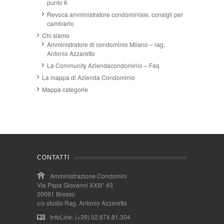
punto 6
Revoca amministratore condominiale, consigli per
cambiarlo
Chi siamo
Amministratore di condominio Milano – rag.
Antonio Azzaretto
La Community Aziendacondominio – Faq
La mappa di Azienda Condominio
Mappa categorie
CONTATTI
Amministrazione Condomini
Via Papa Giovanni XXIII° 43
20091 Bresso
c/o studio Rag. Antonio Azzaretto
InfoLine: (+39) 02.674.81.304