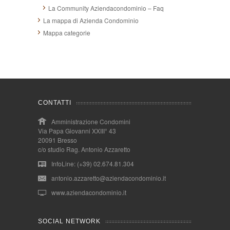
La Community Aziendacondominio – Faq
La mappa di Azienda Condominio
Mappa categorie
CONTATTI
Amministrazione Condomini
Via Papa Giovanni XXIII° 43
20091 Bresso
c/o studio Rag. Antonio Azzaretto
InfoLine: (+39) 02.674.81.304
antonio.azzaretto@aziendacondominio.it
www.aziendacondominio.it
SOCIAL NETWORK