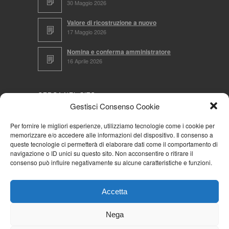
30 Maggio 2026
Valore di ricostruzione a nuovo
17 Maggio 2026
Nomina e conferma amministratore
16 Aprile 2026
CERCA NEL SITO
Gestisci Consenso Cookie
Per fornire le migliori esperienze, utilizziamo tecnologie come i cookie per
memorizzare e/o accedere alle informazioni del dispositivo. Il consenso a
NAVIGA PER
queste tecnologie ci permetterà di elaborare dati come il comportamento di
navigazione o ID unici su questo sito. Non acconsentire o ritirare il
Mappa completa
consenso può influire negativamente su alcune caratteristiche e funzioni.
Mappa categorie
Cookie Policy (UE)
Accetta
Privacy Policy
Forum
Nega
Iscriviti alla Community AziendaCondominio