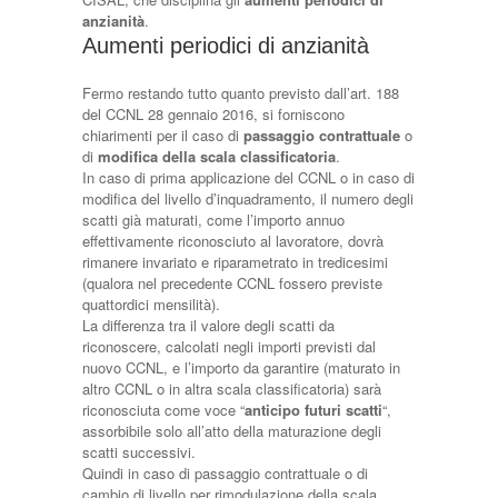
anzianità
.
Aumenti periodici di anzianità
Fermo restando tutto quanto previsto dall’art. 188
del CCNL 28 gennaio 2016, si forniscono
chiarimenti per il caso di
passaggio contrattuale
o
di
modifica della scala classificatoria
.
In caso di prima applicazione del CCNL o in caso di
modifica del livello d’inquadramento, il numero degli
scatti già maturati, come l’importo annuo
effettivamente riconosciuto al lavoratore, dovrà
rimanere invariato e riparametrato in tredicesimi
(qualora nel precedente CCNL fossero previste
quattordici mensilità).
La differenza tra il valore degli scatti da
riconoscere, calcolati negli importi previsti dal
nuovo CCNL, e l’importo da garantire (maturato in
altro CCNL o in altra scala classificatoria) sarà
riconosciuta come voce “
anticipo futuri scatti
“,
assorbibile solo all’atto della maturazione degli
scatti successivi.
Quindi in caso di passaggio contrattuale o di
cambio di livello per rimodulazione della scala