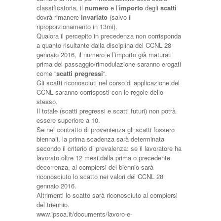
classificatoria, il
numero
e l’
importo
degli
scatti
dovrà rimanere
invariato
(salvo il
riproporzionamento in 13mi).
Qualora il percepito in precedenza non corrisponda
a quanto risultante dalla disciplina del CCNL 28
gennaio 2016, il numero e l’importo già maturati
prima del passaggio/rimodulazione saranno erogati
come “
scatti pregressi
“.
Gli scatti riconosciuti nel corso di applicazione del
CCNL saranno corrisposti con le regole dello
stesso.
Il totale (scatti pregressi e scatti futuri) non potrà
essere superiore a 10.
Se nel contratto di provenienza gli scatti fossero
biennali, la prima scadenza sarà determinata
secondo il criterio di prevalenza: se il lavoratore ha
lavorato oltre 12 mesi dalla prima o precedente
decorrenza, al compiersi del biennio sarà
riconosciuto lo scatto nei valori del CCNL 28
gennaio 2016.
Altrimenti lo scatto sarà riconosciuto al compiersi
del triennio.
www.ipsoa.it/documents/lavoro-e-