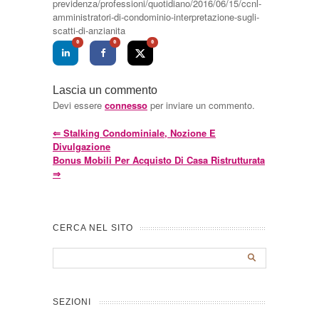
previdenza/professioni/quotidiano/2016/06/15/ccnl-
amministratori-di-condominio-interpretazione-sugli-
scatti-di-anzianita
0
0
0
Lascia un commento
Devi essere
connesso
per inviare un commento.
⇐
Stalking Condominiale, Nozione E
Divulgazione
Bonus Mobili Per Acquisto Di Casa Ristrutturata
⇒
CERCA NEL SITO
SEZIONI