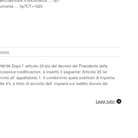
genziaentrate.it/documenta … hp?
documenta … hp?CT=1020
ments
96/96 Dopo l’ articolo 25-bis del decreto del Presidente della
essive modificazioni, è inserito il seguente: Articolo 25 ter
mìnio all’ appaltatore) 1. Il condomìnio quale sostituto di imposta,
del 4% a titolo di acconto dell’ imposta sul reddito dovuta dal
Leggi tutto