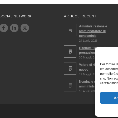
SOCIAL NETWORK
ARTICOLI RECENTI
Amministrazione e
amministratore di
condominio
24 Luglio 2026
Ritenuta fiscale 4%,
prestazioni soggette
30 Maggio 2026
Per fornire 
Valore di ricostruzione a
e/o accedere
nuovo
permetterà d
17 Maggio 2026
sito. Non ac
Nomina e conferma
caratteristic
amministratore
16 Aprile 2026
Ac