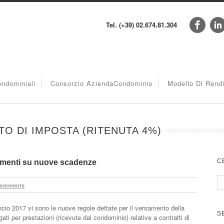
Tel. (+39) 02.674.81.304
ndominiali
Consorzio AziendaCondominio
Modello Di Rend
O DI IMPOSTA (RITENUTA 4%)
C
imenti su nuove scadenze
Comments
ncio 2017 vi sono le nuove regole dettate per il versamento della
S
gati per prestazioni (ricevute dal condominio) relative a contratti di