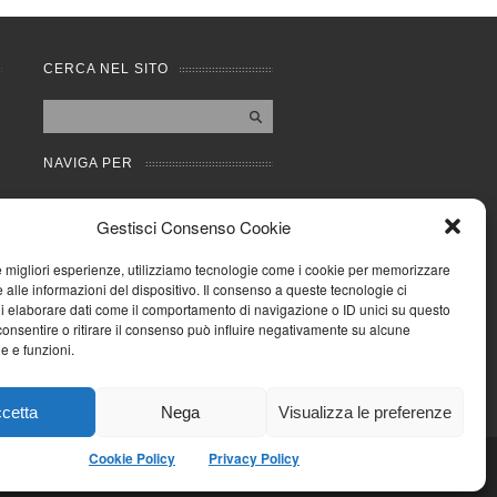
CERCA NEL SITO
NAVIGA PER
Mappa completa
Gestisci Consenso Cookie
Mappa categorie
Cookie Policy (UE)
le migliori esperienze, utilizziamo tecnologie come i cookie per memorizzare
Privacy Policy
 alle informazioni del dispositivo. Il consenso a queste tecnologie ci
i elaborare dati come il comportamento di navigazione o ID unici su questo
Forum
consentire o ritirare il consenso può influire negativamente su alcune
Iscriviti alla Community
he e funzioni.
AziendaCondominio
cetta
Nega
Visualizza le preferenze
Cookie Policy
Privacy Policy