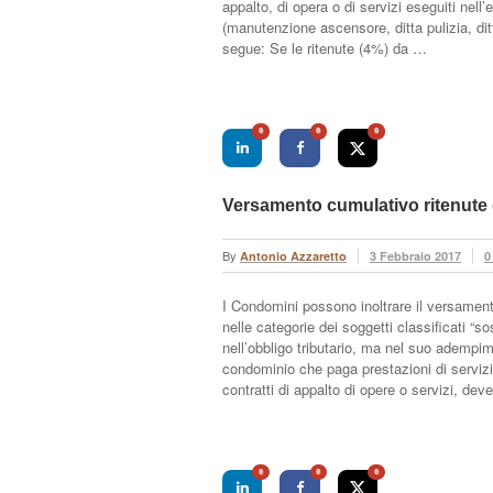
appalto, di opera o di servizi eseguiti nell’
(manutenzione ascensore, ditta pulizia, di
segue: Se le ritenute (4%) da …
0
0
0
Versamento cumulativo ritenute 
By
Antonio Azzaretto
3 Febbraio 2017
0
I Condomini possono inoltrare il versamento
nelle categorie dei soggetti classificati “s
nell’obbligo tributario, ma nel suo adempime
condominio che paga prestazioni di servizi 
contratti di appalto di opere o servizi, de
0
0
0