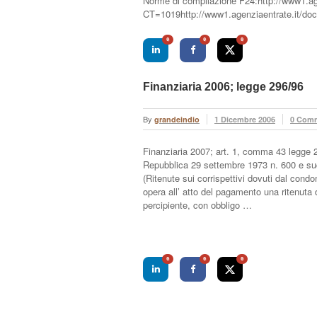
Norme di compilazione F24:http://www1.a
CT=1019http://www1.agenziaentrate.it/
0
0
0
Finanziaria 2006; legge 296/96
By
grandeindio
1 Dicembre 2006
0 Com
Finanziaria 2007; art. 1, comma 43 legge 2
Repubblica 29 settembre 1973 n. 600 e succ
(Ritenute sui corrispettivi dovuti dal condo
opera all’ atto del pagamento una ritenuta 
percipiente, con obbligo …
0
0
0