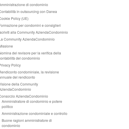
Amministrazione di condominio
Contabilità in outsourcing con Danea
Cookie Policy (UE)
Formazione per condomini e consiglieri
Iscriviti alla Community AziendaCondominio
La Community AziendaCondominio
Missione
Nomina del revisore per la verifica della
contabilità del condominio
Privacy Policy
Rendiconto condominiale, la revisione
annuale del rendiconto
Visione della Community
AziendaCondominio
Consorzio AziendaCondominio
Amministratore di condominio e potere
politico
Amministrazione condominiale e controllo
Buone ragioni amministratore di
condominio