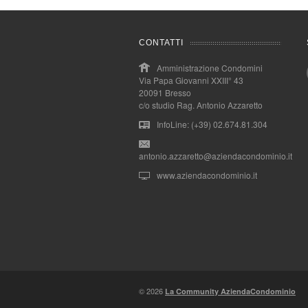
CONTATTI
Amministrazione Condomini
Via Papa Giovanni XXIII° 43
20091 Bresso
c/o studio Rag. Antonio Azzaretto
InfoLine: (+39) 02.674.81.304
antonio.azzaretto@aziendacondominio.it
www.aziendacondominio.it
© 2026
La Community AziendaCondominio