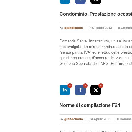
Condominio, Prestazione occasio
By
grandeindio
7 Ottobre 2013
0 Comme
Domanda Salve. Innanzitutto, un saluto a tut
che svolgete. La mia domanda è questa (c
“senza partita IVA” ed effettuo delle prest
quindi con ritenuta d’acconto del 20% sui la
Gestione Separata dell’INPS. Per arroton
0
0
0
Norme di compilazione F24
By
grandeindio
14 Aprile 2011
0 Comme