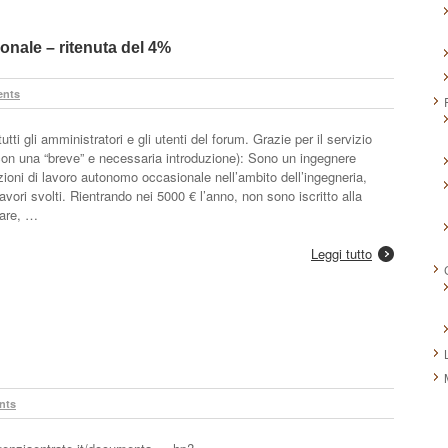
nale – ritenuta del 4%
nts
ti gli amministratori e gli utenti del forum. Grazie per il servizio
on una “breve” e necessaria introduzione): Sono un ingegnere
azioni di lavoro autonomo occasionale nell’ambito dell’ingegneria,
vori svolti. Rientrando nei 5000 € l’anno, non sono iscritto alla
dare, …
Leggi tutto
nts