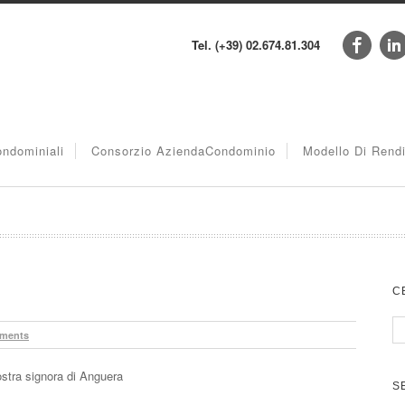
Tel. (+39) 02.674.81.304
ndominiali
Consorzio AziendaCondominio
Modello Di Rend
C
ments
ostra signora di Anguera
S