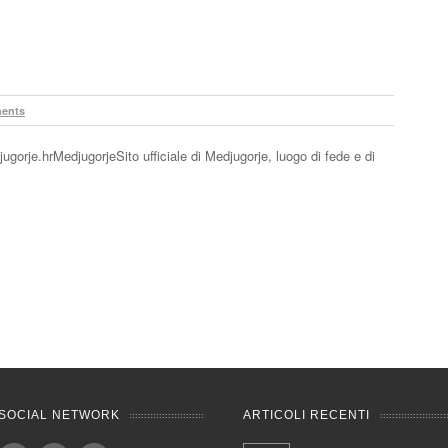
ents
ugorje.hrMedjugorjeSito ufficiale di Medjugorje, luogo di fede e di
SOCIAL NETWORK
ARTICOLI RECENTI