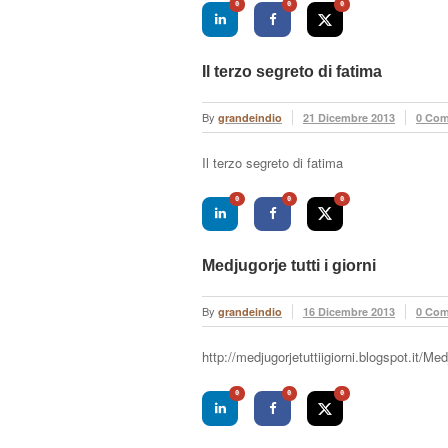
0
0
0
Il terzo segreto di fatima
By
grandeindio
21 Dicembre 2013
0 Co
Il terzo segreto di fatima
0
0
0
Medjugorje tutti i giorni
By
grandeindio
16 Dicembre 2013
0 Co
http://medjugorjetuttiigiorni.blogspot.it/Medj
0
0
0