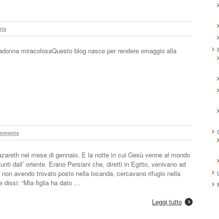
ts
adonna miracolosaQuesto blog nasce per rendere omaggio alla
mments
 Nazareth nel mese di gennaio. E la notte in cui Gesù venne al mondo
unti dall’ oriente. Erano Persiani che, diretti in Egitto, venivano ad
 non avendo trovato posto nella locanda, cercavano rifugio nella
e dissi: “Mia figlia ha dato …
Leggi tutto