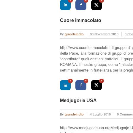
0
0
0
Cuore immacolato
By
grandeindio
30 Novembre 2010
0 Co
http://www.cuoreimmacolato.itIl gruppo di
della Pace, alla formazione di gruppi di pre
"contributo" quali cristiani cattolici. Il 
ROMANA. Il nostro gruppo, come "missione",
settimanalmente in fratellanza per la preg
0
0
0
Medjugorie USA
By
grandeindio
4 Luglio 2010
0 Commen
http://www.medjugorjeusa.orgMedjugorje US