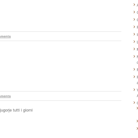
mments
mments
ugorje tutti i giorni