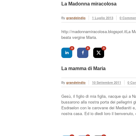
La Madonna miracolosa
By
grandeindio
1 Luglio 2013
0 Commen
http://madonnamiracolosa.blogspot.itLa M
beata vergine Maria.
0
0
0
La mamma di Maria
By
grandeindio
10 Settembre 2011
0 Co
Gesù, il figlio di mia figlia, nacque quì a
bussarono alla nostra porta dei pellegrini gi
Esdraelon con le carovane dei Medianiti e,
nostra casa. Ed io diedi loro il benvenuto, 