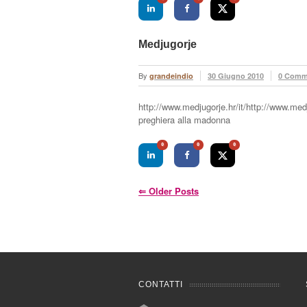
Medjugorje
By
grandeindio
30 Giugno 2010
0 Comm
http://www.medjugorje.hr/it/http://www.medj
preghiera alla madonna
0
0
0
⇐
Older Posts
CONTATTI