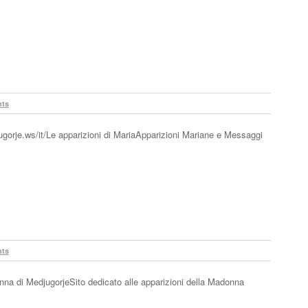
ts
gorje.ws/it/Le apparizioni di MariaApparizioni Mariane e Messaggi
ts
 di MedjugorjeSito dedicato alle apparizioni della Madonna