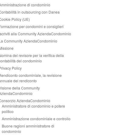
Amministrazione di condominio
Contabilità in outsourcing con Danea
Cookie Policy (UE)
Formazione per condomini e consiglieri
Iscriviti alla Community AziendaCondominio
La Community AziendaCondominio
Missione
Nomina del revisore per la verifica della
contabilità del condominio
Privacy Policy
Rendiconto condominiale, la revisione
annuale del rendiconto
Visione della Community
AziendaCondominio
Consorzio AziendaCondominio
Amministratore di condominio e potere
politico
Amministrazione condominiale e controllo
Buone ragioni amministratore di
condominio