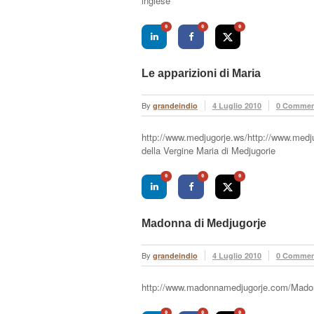
inglese
0
0
0
Le apparizioni di Maria
By
grandeindio
4 Luglio 2010
0 Commen
http://www.medjugorje.ws/http://www.medju
della Vergine Maria di Medjugorie
0
0
0
Madonna di Medjugorje
By
grandeindio
4 Luglio 2010
0 Commen
http://www.madonnamedjugorje.com/Madonna
0
0
0