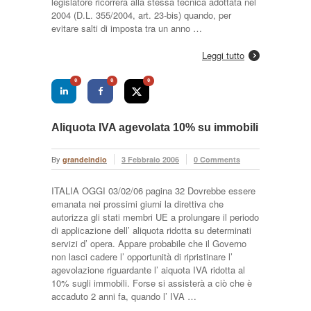
legislatore ricorrerà alla stessa tecnica adottata nel
2004 (D.L. 355/2004, art. 23-bis) quando, per
evitare salti di imposta tra un anno …
Leggi tutto
0
0
0
Aliquota IVA agevolata 10% su immobili
By
grandeindio
3 Febbraio 2006
0 Comments
ITALIA OGGI 03/02/06 pagina 32 Dovrebbe essere
emanata nei prossimi giurni la direttiva che
autorizza gli stati membri UE a prolungare il periodo
di applicazione dell’ aliquota ridotta su determinati
servizi d’ opera. Appare probabile che il Governo
non lasci cadere l’ opportunità di ripristinare l’
agevolazione riguardante l’ aiquota IVA ridotta al
10% sugli immobili. Forse si assisterà a ciò che è
accaduto 2 anni fa, quando l’ IVA …