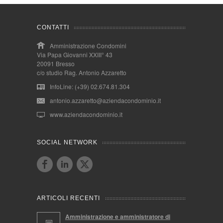
CONTATTI
Amministrazione Condomini
Via Papa Giovanni XXIII° 43
20091 Bresso
c/o studio Rag. Antonio Azzaretto
InfoLine: (+39) 02.674.81.304
antonio.azzaretto@aziendacondominio.it
www.aziendacondominio.it
SOCIAL NETWORK
ARTICOLI RECENTI
Amministrazione e amministratore di