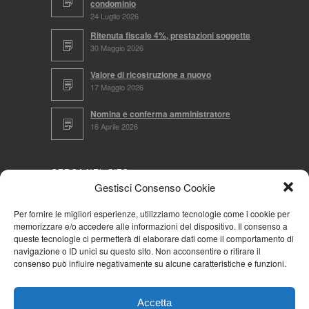
condominio
24 Luglio 2026
Ritenuta fiscale 4%, prestazioni soggette
30 Maggio 2026
Valore di ricostruzione a nuovo
17 Maggio 2026
Nomina e conferma amministratore
16 Aprile 2026
CERCA NEL SITO
Gestisci Consenso Cookie
Per fornire le migliori esperienze, utilizziamo tecnologie come i cookie per
memorizzare e/o accedere alle informazioni del dispositivo. Il consenso a
NAVIGA PER
queste tecnologie ci permetterà di elaborare dati come il comportamento di
navigazione o ID unici su questo sito. Non acconsentire o ritirare il
Mappa completa
consenso può influire negativamente su alcune caratteristiche e funzioni.
Mappa categorie
Cookie Policy (UE)
Accetta
Privacy Policy