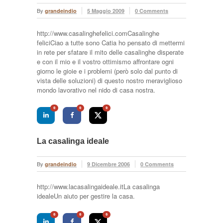
By
grandeindio
5 Maggio 2009
0 Comments
http://www.casalinghefelici.comCasalinghe
feliciCiao a tutte sono Catia ho pensato di mettermi
in rete per sfatare il mito delle casalinghe disperate
e con il mio e il vostro ottimismo affrontare ogni
giorno le gioie e i problemi (però solo dal punto di
vista delle soluzioni) di questo nostro meraviglioso
mondo lavorativo nel nido di casa nostra.
0
0
0
La casalinga ideale
By
grandeindio
9 Dicembre 2006
0 Comments
http://www.lacasalingaideale.itLa casalinga
idealeUn aiuto per gestire la casa.
0
0
0