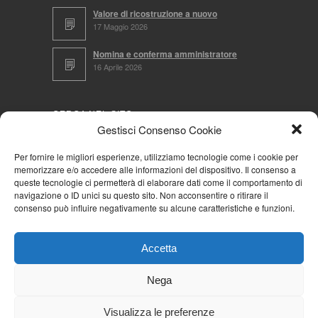
Valore di ricostruzione a nuovo
17 Maggio 2026
Nomina e conferma amministratore
16 Aprile 2026
CERCA NEL SITO
Gestisci Consenso Cookie
Per fornire le migliori esperienze, utilizziamo tecnologie come i cookie per
memorizzare e/o accedere alle informazioni del dispositivo. Il consenso a
NAVIGA PER
queste tecnologie ci permetterà di elaborare dati come il comportamento di
navigazione o ID unici su questo sito. Non acconsentire o ritirare il
Mappa completa
consenso può influire negativamente su alcune caratteristiche e funzioni.
Mappa categorie
Cookie Policy (UE)
Accetta
Privacy Policy
Forum
Nega
Iscriviti alla Community AziendaCondominio
Visualizza le preferenze