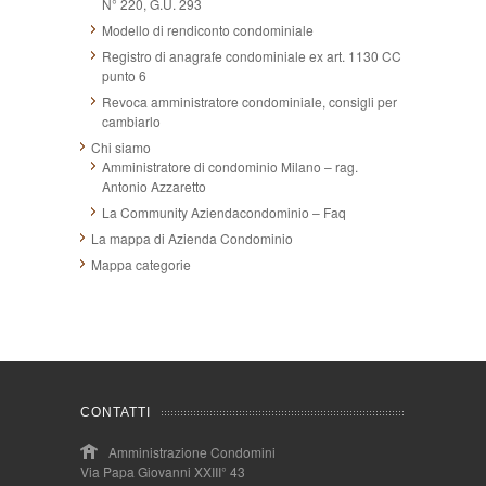
N° 220, G.U. 293
Modello di rendiconto condominiale
Registro di anagrafe condominiale ex art. 1130 CC
punto 6
Revoca amministratore condominiale, consigli per
cambiarlo
Chi siamo
Amministratore di condominio Milano – rag.
Antonio Azzaretto
La Community Aziendacondominio – Faq
La mappa di Azienda Condominio
Mappa categorie
CONTATTI
Amministrazione Condomini
Via Papa Giovanni XXIII° 43