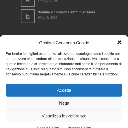
17 Maggio 2026
Nomina e conferma amministratore
16 Aprile 2026
CERCA NEL SITO
Gestisci Consenso Cookie
Per fornire le migliori esperienze, utilizziamo tecnologie come i cookie per
memorizzare e/o accedere alle informazioni del dispositivo. Il consenso a
NAVIGA PER
queste tecnologie ci permetterà di elaborare dati come il comportamento di
navigazione o ID unici su questo sito. Non acconsentire o ritirare il
Mappa completa
consenso può influire negativamente su alcune caratteristiche e funzioni.
Mappa categorie
Cookie Policy (UE)
Accetta
Privacy Policy
Forum
Nega
Iscriviti alla Community AziendaCondominio
Visualizza le preferenze
Cookie Policy
Privacy Policy
© 2026
La Community AziendaCondominio