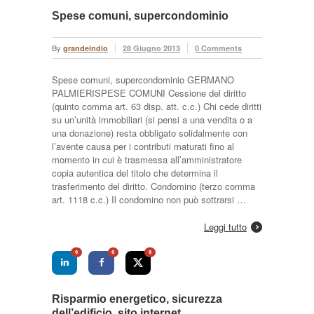
Spese comuni, supercondominio
By
grandeindio
28 Giugno 2013
0 Comments
Spese comuni, supercondominio GERMANO
PALMIERISPESE COMUNI Cessione del diritto
(quinto comma art. 63 disp. att. c.c.) Chi cede diritti
su un’unità immobiliari (si pensi a una vendita o a
una donazione) resta obbligato solidalmente con
l’avente causa per i contributi maturati fino al
momento in cui è trasmessa all’amministratore
copia autentica del titolo che determina il
trasferimento del diritto. Condomino (terzo comma
art. 1118 c.c.) Il condomino non può sottrarsi …
Leggi tutto
0
0
0
Risparmio energetico, sicurezza
dell’edificio, sito internet