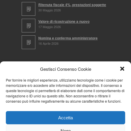
Ritenuta fiscale 4%, prestazioni soggette
30 Maggio 2026
Valore di ricostruzione a nuovo
17 Maggio 2026
Nomina e conferma amministratore
16 Aprile 2026
CERCA NEL SITO
Gestisci Consenso Cookie
Per fornire le migliori esperienze, utilizziamo tecnologie come i cookie per
memorizzare e/o accedere alle informazioni del dispositivo. Il consenso a
NAVIGA PER
queste tecnologie ci permetterà di elaborare dati come il comportamento di
navigazione o ID unici su questo sito. Non acconsentire o ritirare il
Mappa completa
consenso può influire negativamente su alcune caratteristiche e funzioni.
Mappa categorie
Cookie Policy (UE)
Accetta
Privacy Policy
Forum
Nega