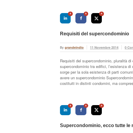
0
0
0
Requisiti del supercondominio
By
grandeindio
11 Novembre 2014
0 Co
Requisiti del supercondominio, pluralità di
supercondominio tra edifici, l’esistenza di 
sorge per la sola esistenza di parti comun
avere un supercondominio SupercondominioI
costituiti in distinti condomini, ma compr
0
0
0
Supercondominio, ecco tutte le n