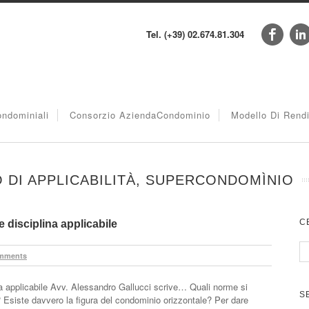
Tel. (+39) 02.674.81.304
ndominiali
Consorzio AziendaCondominio
Modello Di Rend
TO DI APPLICABILITÀ, SUPERCONDOMÌNIO
C
 disciplina applicabile
mments
na applicabile Avv. Alessandro Gallucci scrive… Quali norme si
S
a? Esiste davvero la figura del condominio orizzontale? Per dare