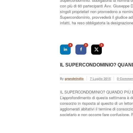
Supercondominio: obbligatoria la nomina de
con più di 60 partecipanti Avv. Giuseppe
singoli proprietari non provvedono a nomin
Supercondominio, provvederà il giudice ad i
infatti, ha reso obbligatoria la designazione
0
0
0
IL SUPERCONDOMINIO? QUAND
By
grandeindio
7 Luglio 2015
0 Commen
IL SUPERCONDOMINIO? QUANDO PIÙ ED
L’approfondimento di questa settimana è de
consorzio in risposta al quesito di un letto
agglomerati abitativi il termine di consorzi
societario e non occorre fare confusione. 