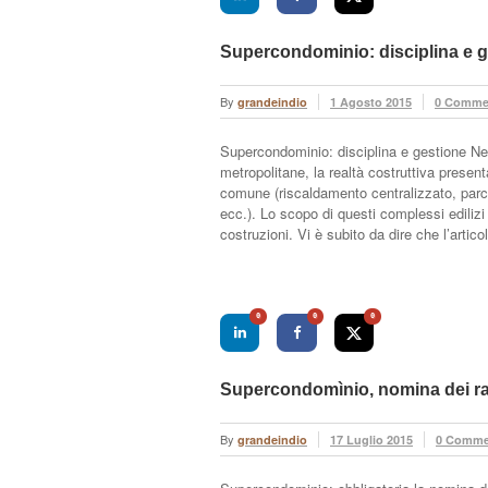
Supercondominio: disciplina e 
By
grandeindio
1 Agosto 2015
0 Comme
Supercondominio: disciplina e gestione Ne
metropolitane, la realtà costruttiva present
comune (riscaldamento centralizzato, parco 
ecc.). Lo scopo di questi complessi edilizi
costruzioni. Vi è subito da dire che l’artic
0
0
0
Supercondomìnio, nomina dei ra
By
grandeindio
17 Luglio 2015
0 Comme