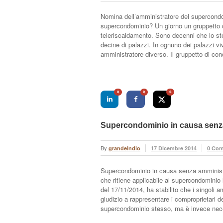
Nomina dell’amministratore del supercondo
supercondominio? Un giorno un gruppetto di
teleriscaldamento. Sono decenni che lo st
decine di palazzi. In ognuno dei palazzi v
amministratore diverso. Il gruppetto di
0
0
0
Supercondominio in causa senz
By
grandeindio
17 Dicembre 2014
0 Co
Supercondominio in causa senza amministr
che ritiene applicabile al supercondominio
del 17/11/2014, ha stabilito che i singoli 
giudizio a rappresentare i comproprietari 
supercondominio stesso, ma è invece neces