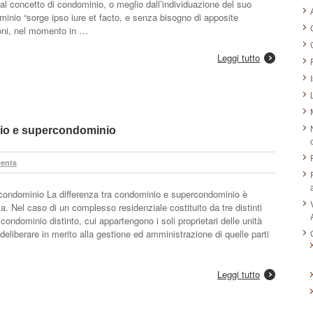
dal concetto di condominio, o meglio dall’individuazione del suo
inio “sorge ipso iure et facto, e senza bisogno di apposite
ioni, nel momento in …
Leggi tutto
nio e supercondominio
ents
condominio La differenza tra condominio e supercondominio è
za. Nel caso di un complesso residenziale costituito da tre distinti
 condominio distinto, cui appartengono i soli proprietari delle unità
deliberare in merito alla gestione ed amministrazione di quelle parti
Leggi tutto