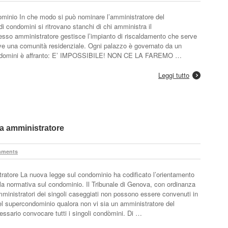
minio In che modo si può nominare l’amministratore del
 condomini si ritrovano stanchi di chi amministra il
esso amministratore gestisce l’impianto di riscaldamento che serve
ive una comunità residenziale. Ogni palazzo è governato da un
 condomini è affranto: E’ IMPOSSIBILE! NON CE LA FAREMO …
Leggi tutto
a amministratore
mments
atore La nuova legge sul condominio ha codificato l’orientamento
 la normativa sul condominio. Il Tribunale di Genova, con ordinanza
amministratori dei singoli caseggiati non possono essere convenuti in
del supercondominio qualora non vi sia un amministratore del
sario convocare tutti i singoli condòmini. Di …