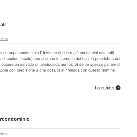
ali
ents
ende supercondominio l’ insieme di due o più condomini costituiti
 di codice fiscale) che abbiano in comune dei beni in proprietà o dei
 oppure un servizio di teleriscaldamento). Si sente spesso parlare di
pia con precisione a che cosa ci si riferisca con questo termine.
Leggi tutto
ercondominio
ents