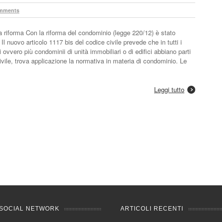
mments
a riforma Con la riforma del condominio (legge 220/12) è stato
Il nuovo articolo 1117 bis del codice civile prevede che in tutti i
ci ovvero più condominii di unità immobiliari o di edifici abbiano parti
ivile, trova applicazione la normativa in materia di condominio. Le
Leggi tutto
SOCIAL NETWORK
ARTICOLI RECENTI