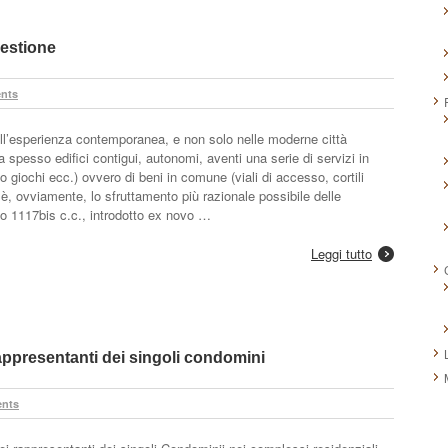
gestione
nts
ll’esperienza contemporanea, e non solo nelle moderne città
a spesso edifici contigui, autonomi, aventi una serie di servizi in
giochi ecc.) ovvero di beni in comune (viali di accesso, cortili
 è, ovviamente, lo sfruttamento più razionale possibile delle
olo 1117bis c.c., introdotto ex novo …
Leggi tutto
ppresentanti dei singoli condomini
nts