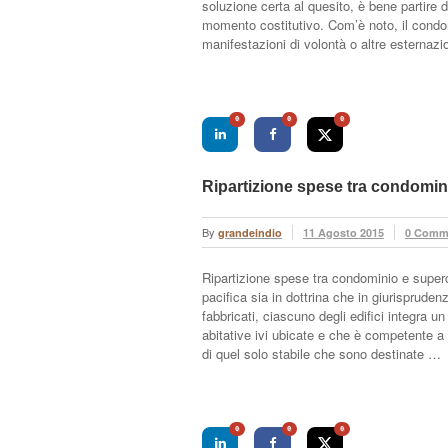
soluzione certa al quesito, è bene partire 
momento costitutivo. Com’è noto, il condom
manifestazioni di volontà o altre esternaz
0
0
0
Ripartizione spese tra condomi
By
grandeindio
11 Agosto 2015
0 Comm
Ripartizione spese tra condominio e super
pacifica sia in dottrina che in giurispruden
fabbricati, ciascuno degli edifici integra un
abitative ivi ubicate e che è competente a 
di quel solo stabile che sono destinate …
0
0
0