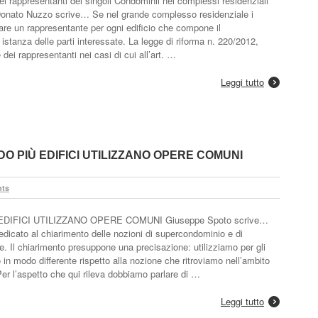
i rappresentanti dei singoli Condominii nei complessi residenziali
 Donato Nuzzo scrive… Se nel grande complesso residenziale i
are un rappresentante per ogni edificio che compone il
stanza delle parti interessate. La legge di riforma n. 220/2012,
 dei rappresentanti nei casi di cui all’art. …
Leggi tutto
O PIÙ EDIFICI UTILIZZANO OPERE COMUNI
ts
IFICI UTILIZZANO OPERE COMUNI Giuseppe Spoto scrive…
dicato al chiarimento delle nozioni di supercondominio e di
re. Il chiarimento presuppone una precisazione: utilizziamo per gli
o in modo differente rispetto alla nozione che ritroviamo nell’ambito
Per l’aspetto che qui rileva dobbiamo parlare di …
Leggi tutto