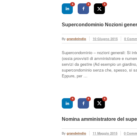
0
0
0
Supercondominio Nozioni gener
By
grandeindio
10 Giugno 2015
0 Comm
Supercondominio – nozioni generali: Si int
(ossia provvisti di amministratore e numero
servizi da gestire (Ad esempio un giardino,
supercondominio senza che, spesso, si sap
Eppure, per …
0
0
0
Nomina amministratore del sup
By
grandeindio
11 Maggio 2015
0 Comm