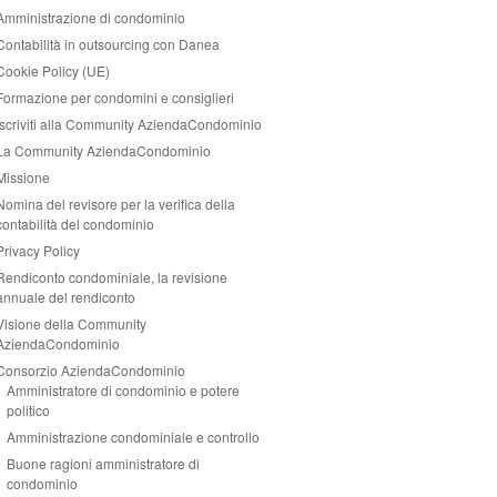
Amministrazione di condominio
Contabilità in outsourcing con Danea
Cookie Policy (UE)
Formazione per condomini e consiglieri
Iscriviti alla Community AziendaCondominio
La Community AziendaCondominio
Missione
Nomina del revisore per la verifica della
contabilità del condominio
Privacy Policy
Rendiconto condominiale, la revisione
annuale del rendiconto
Visione della Community
AziendaCondominio
Consorzio AziendaCondominio
Amministratore di condominio e potere
politico
Amministrazione condominiale e controllo
Buone ragioni amministratore di
condominio