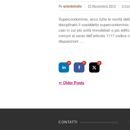
By
grandeindio
27 Novembre 2013
0 Co
Supercondominio, ecco tutte le novità dell
disciplinato il cosiddetto supercondominio. 
casi in cui più unità immobiliari o più edifi
comuni ai sensi dell’articolo 1117 codice c
disposizioni …
0
0
0
⇐
Older Posts
CONTATTI