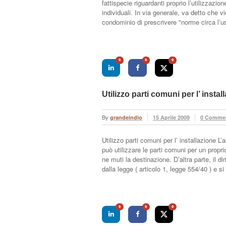
fattispecie riguardanti proprio l’utilizzazio
individuali. In via generale, va detto che v
condominio di prescrivere "norme circa l’u
0
0
0
Utilizzo parti comuni per l’ instal
By
grandeindio
15 Aprile 2009
0 Comme
Utilizzo parti comuni per l’ installazione L
può utilizzare le parti comuni per un propr
ne muti la destinazione. D’altra parte, il di
dalla legge ( articolo 1, legge 554/40 ) e si
0
0
0