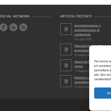
SOCIAL NETWORK
ARTICOLI RECENTI
Amministrazione e
amministratore di
condominio
24 Luglio 2026
Ritenuta fiscale 4%,
prestazioni soggette
30 Maggio 2026
Per fornire 
Valore di ricostruzione a
e/o accedere
nuovo
permetterà d
17 Maggio 2026
sito. Non ac
Nomina e conferma
caratteristic
amministratore
16 Aprile 2026
Ac