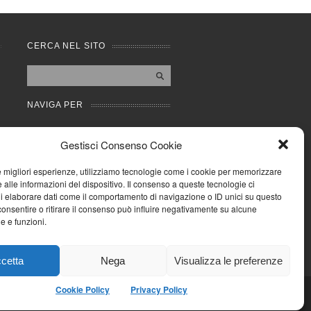
CERCA NEL SITO
NAVIGA PER
Mappa completa
Gestisci Consenso Cookie
Mappa categorie
Cookie Policy (UE)
le migliori esperienze, utilizziamo tecnologie come i cookie per memorizzare
Privacy Policy
 alle informazioni del dispositivo. Il consenso a queste tecnologie ci
i elaborare dati come il comportamento di navigazione o ID unici su questo
Forum
consentire o ritirare il consenso può influire negativamente su alcune
Iscriviti alla Community
he e funzioni.
AziendaCondominio
cetta
Nega
Visualizza le preferenze
Cookie Policy
Privacy Policy