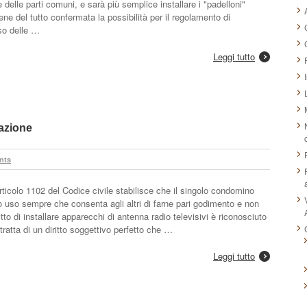
ne delle parti comuni, e sarà più semplice installare i "padelloni"
iene del tutto confermata la possibilità per il regolamento di
so delle …
Leggi tutto
lazione
nts
’articolo 1102 del Codice civile stabilisce che il singolo condomino
io uso sempre che consenta agli altri di farne pari godimento e non
ritto di installare apparecchi di antenna radio televisivi è riconosciuto
 tratta di un diritto soggettivo perfetto che …
Leggi tutto