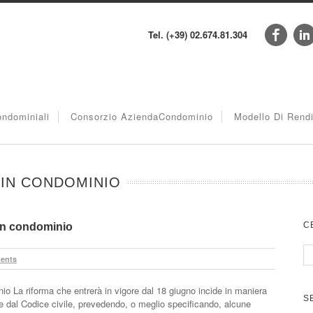
Tel. (+39) 02.674.81.304
ndominiali
Consorzio AziendaCondominio
Modello Di Rend
 IN CONDOMINIO
C
 in condominio
ents
io La riforma che entrerà in vigore dal 18 giugno incide in maniera
S
ste dal Codice civile, prevedendo, o meglio specificando, alcune