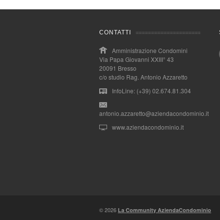
CONTATTI
Amministrazione Condomini
Via Papa Giovanni XXIII° 43
20091 Bresso
c/o studio Rag. Antonio Azzaretto
InfoLine: (+39) 02.674.81.304
antonio.azzaretto@aziendacondominio.it
www.aziendacondominio.it
© 2026
La Community AziendaCondominio