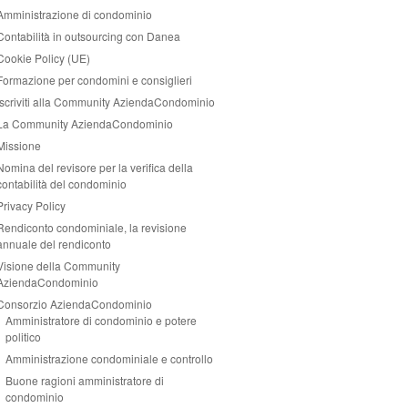
Amministrazione di condominio
Contabilità in outsourcing con Danea
Cookie Policy (UE)
Formazione per condomini e consiglieri
Iscriviti alla Community AziendaCondominio
La Community AziendaCondominio
Missione
Nomina del revisore per la verifica della
contabilità del condominio
Privacy Policy
Rendiconto condominiale, la revisione
annuale del rendiconto
Visione della Community
AziendaCondominio
Consorzio AziendaCondominio
Amministratore di condominio e potere
politico
Amministrazione condominiale e controllo
Buone ragioni amministratore di
condominio