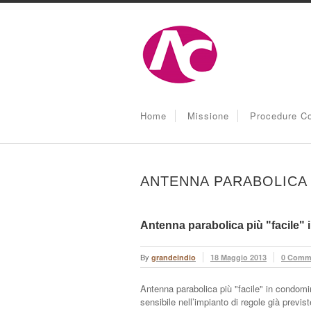
Home
Missione
Procedure Co
ANTENNA PARABOLICA
Antenna parabolica più "facile"
By
grandeindio
18 Maggio 2013
0 Comm
Antenna parabolica più "facile" in condomin
sensibile nell’impianto di regole già previ