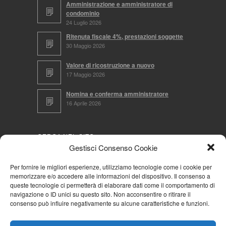
Amministrazione e amministratore di
condominio
24 Luglio 2026
Ritenuta fiscale 4%, prestazioni soggette
30 Maggio 2026
Valore di ricostruzione a nuovo
17 Maggio 2026
Nomina e conferma amministratore
16 Aprile 2026
CERCA NEL SITO
Gestisci Consenso Cookie
Per fornire le migliori esperienze, utilizziamo tecnologie come i cookie per
memorizzare e/o accedere alle informazioni del dispositivo. Il consenso a
NAVIGA PER
queste tecnologie ci permetterà di elaborare dati come il comportamento di
navigazione o ID unici su questo sito. Non acconsentire o ritirare il
Mappa completa
consenso può influire negativamente su alcune caratteristiche e funzioni.
Mappa categorie
Cookie Policy (UE)