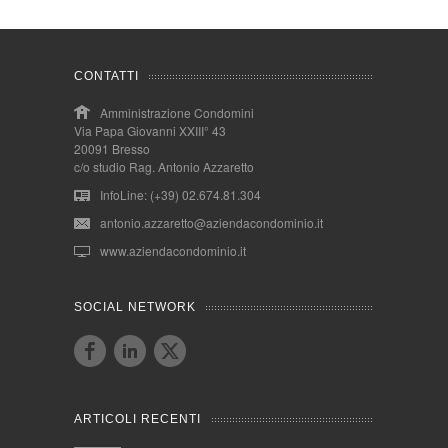
CONTATTI
Amministrazione Condomini
Via Papa Giovanni XXIII° 43
20091 Bresso
c/o studio Rag. Antonio Azzaretto
InfoLine: (+39) 02.674.81.304
antonio.azzaretto@aziendacondominio.it
www.aziendacondominio.it
SOCIAL NETWORK
ARTICOLI RECENTI