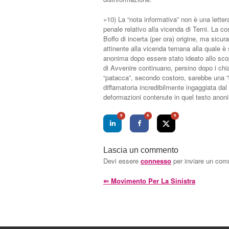
«10) La “nota informativa” non è una lette
penale relativo alla vicenda di Terni. La c
Boffo di incerta (per ora) origine, ma sicur
attinente alla vicenda ternana alla quale è 
anonima dopo essere stato ideato allo scopo.
di Avvenire continuano, persino dopo i chia
“patacca”, secondo costoro, sarebbe una “
diffamatoria incredibilmente ingaggiata dal 
deformazioni contenute in quel testo anon
0
0
0
Lascia un commento
Devi essere
connesso
per inviare un co
⇐
Movimento Per La Sinistra