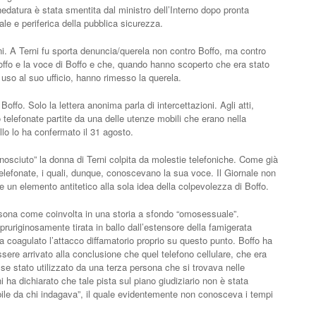
chedatura è stata smentita dal ministro dell’Interno dopo pronta
rale e periferica della pubblica sicurezza.
ni. A Terni fu sporta denuncia/querela non contro Boffo, ma contro
ffo e la voce di Boffo e che, quando hanno scoperto che era stato
n uso al suo ufficio, hanno rimesso la querela.
offo. Solo la lettera anonima parla di intercettazioni. Agli atti,
 telefonate partite da una delle utenze mobili che erano nella
iello lo ha confermato il 31 agosto.
nosciuto” la donna di Terni colpita da molestie telefoniche. Come già
telefonate, i quali, dunque, conoscevano la sua voce. Il Giornale non
e un elemento antitetico alla sola idea della colpevolezza di Boffo.
ersona come coinvolta in una storia a sfondo “omosessuale”.
ruriginosamente tirata in ballo dall’estensore della famigerata
a coagulato l’attacco diffamatorio proprio su questo punto. Boffo ha
ssere arrivato alla conclusione che quel telefono cellulare, che era
osse stato utilizzato da una terza persona che si trovava nelle
rni ha dichiarato che tale pista sul piano giudiziario non è stata
ibile da chi indagava”, il quale evidentemente non conosceva i tempi