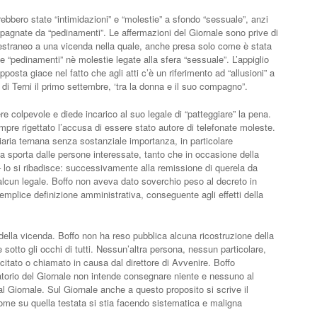
arebbero state “intimidazioni” e “molestie” a sfondo “sessuale”, anzi
gnate da “pedinamenti”. Le affermazioni del Giornale sono prive di
estraneo a una vicenda nella quale, anche presa solo come è stata
e “pedinamenti” nè molestie legate alla sfera “sessuale”. L’appiglio
pposta giace nel fatto che agli atti c’è un riferimento ad “allusioni” a
p di Terni il primo settembre, ‘tra la donna e il suo compagno”.
 colpevole e diede incarico al suo legale di “patteggiare” la pena.
pre rigettato l’accusa di essere stato autore di telefonate moleste.
iaria ternana senza sostanziale importanza, in particolare
 sporta dalle persone interessate, tanto che in occasione della
 lo si ribadisce: successivamente alla remissione di querela da
 alcun legale. Boffo non aveva dato soverchio peso al decreto in
emplice definizione amministrativa, conseguente agli effetti della
 della vicenda. Boffo non ha reso pubblica alcuna ricostruzione della
sotto gli occhi di tutti. Nessun’altra persona, nessun particolare,
 citato o chiamato in causa dal direttore di Avvenire. Boffo
atorio del Giornale non intende consegnare niente e nessuno al
al Giornale. Sul Giornale anche a questo proposito si scrive il
ome su quella testata si stia facendo sistematica e maligna