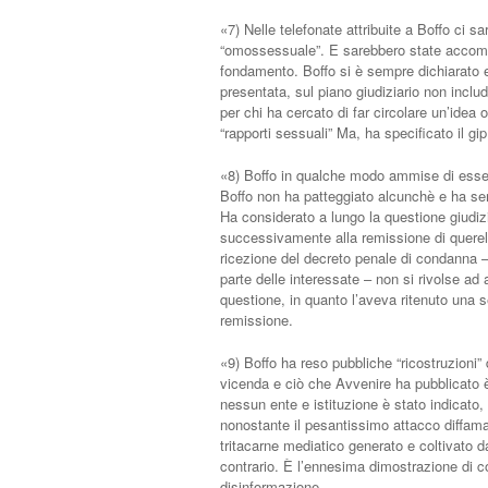
«7) Nelle telefonate attribuite a Boffo ci s
“omossessuale”. E sarebbero state accompa
fondamento. Boffo si è sempre dichiarato 
presentata, sul piano giudiziario non includ
per chi ha cercato di far circolare un’idea o
“rapporti sessuali” Ma, ha specificato il gi
«8) Boffo in qualche modo ammise di essere
Boffo non ha patteggiato alcunchè e ha sem
Ha considerato a lungo la questione giudiz
successivamente alla remissione di querela
ricezione del decreto penale di condanna –
parte delle interessate – non si rivolse ad
questione, in quanto l’aveva ritenuto una s
remissione.
«9) Boffo ha reso pubbliche “ricostruzioni”
vicenda e ciò che Avvenire ha pubblicato è 
nessun ente e istituzione è stato indicato,
nonostante il pesantissimo attacco diffam
tritacarne mediatico generato e coltivato d
contrario. È l’ennesima dimostrazione di c
disinformazione.