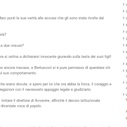
eci punti le sue verità alle accuse che gli sono state rivolte dal
erà?
 e due misure?
ra si ostina a dichiararsi innocente giurando sulla testa dei suoi figli!
 ancora inevase, e Berlusconi si è pure permesso di querelare chi
 sul suo comportamento.
e erano dovute, e spero per lui che ora abbia la forza, il coraggio e
iegazioni con il necessario appoggio legale e giudiziario.
itare il direttore di Avvenire, affinchè il decoro istituzionale
 diventate voce di popolo.