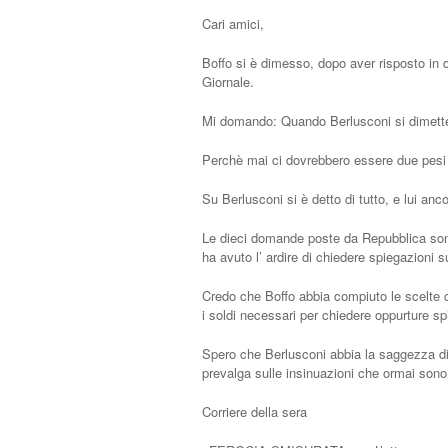
Cari amici,
Boffo si è dimesso, dopo aver risposto in di
Giornale.
Mi domando: Quando Berlusconi si dimett
Perchè mai ci dovrebbero essere due pesi
Su Berlusconi si è detto di tutto, e lui anco
Le dieci domande poste da Repubblica sono
ha avuto l’ ardire di chiedere spiegazioni
Credo che Boffo abbia compiuto le scelte ch
i soldi necessari per chiedere oppurture sp
Spero che Berlusconi abbia la saggezza di im
prevalga sulle insinuazioni che ormai sono
Corriere della sera