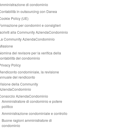
Amministrazione di condominio
Contabilità in outsourcing con Danea
Cookie Policy (UE)
Formazione per condomini e consiglieri
Iscriviti alla Community AziendaCondominio
La Community AziendaCondominio
Missione
Nomina del revisore per la verifica della
contabilità del condominio
Privacy Policy
Rendiconto condominiale, la revisione
annuale del rendiconto
Visione della Community
AziendaCondominio
Consorzio AziendaCondominio
Amministratore di condominio e potere
politico
Amministrazione condominiale e controllo
Buone ragioni amministratore di
condominio