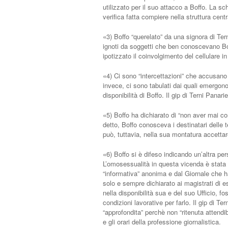
utilizzato per il suo attacco a Boffo. La s
verifica fatta compiere nella struttura cent
«3) Boffo “querelato” da una signora di Ter
ignoti da soggetti che ben conoscevano Bo
ipotizzato il coinvolgimento del cellulare i
«4) Ci sono “intercettazioni” che accusano B
invece, ci sono tabulati dai quali emergono
disponibilità di Boffo. Il gip di Terni Panar
«5) Boffo ha dichiarato di “non aver mai co
detto, Boffo conosceva i destinatari delle 
può, tuttavia, nella sua montatura accettar
«6) Boffo si è difeso indicando un’altra p
L’omosessualità in questa vicenda è stata p
“informativa” anonima e dal Giornale che h
solo e sempre dichiarato ai magistrati di e
nella disponibilità sua e del suo Ufficio, f
condizioni lavorative per farlo. Il gip di Te
“approfondita” perchè non “ritenuta attend
e gli orari della professione giornalistica.