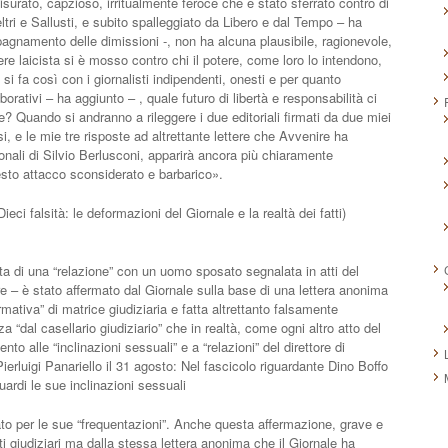
to, capzioso, irritualmente feroce che è stato sferrato contro di
ltri e Sallusti, e subito spalleggiato da Libero e dal Tempo – ha
pagnamento delle dimissioni -, non ha alcuna plausibile, ragionevole,
re laicista si è mosso contro chi il potere, come loro lo intendono,
i fa così con i giornalisti indipendenti, onesti e per quanto
aborativi – ha aggiunto – , quale futuro di libertà e responsabilità ci
? Quando si andranno a rileggere i due editoriali firmati da due miei
essi, e le mie tre risposte ad altrettante lettere che Avvenire ha
onali di Silvio Berlusconi, apparirà ancora più chiaramente
esto attacco sconsiderato e barbarico».
eci falsità: le deformazioni del Giornale e la realtà dei fatti)
a di una “relazione” con un uomo sposato segnalata in atti del
e – è stato affermato dal Giornale sulla base di una lettera anonima
rmativa” di matrice giudiziaria e fatta altrettanto falsamente
nza “dal casellario giudiziario” che in realtà, come ogni altro atto del
o alle “inclinazioni sessuali” e a “relazioni” del direttore di
ierluigi Panariello il 31 agosto: Nel fascicolo riguardante Dino Boffo
ardi le sue inclinazioni sessuali
tato per le sue “frequentazioni”. Anche questa affermazione, grave e
ti giudiziari ma dalla stessa lettera anonima che il Giornale ha