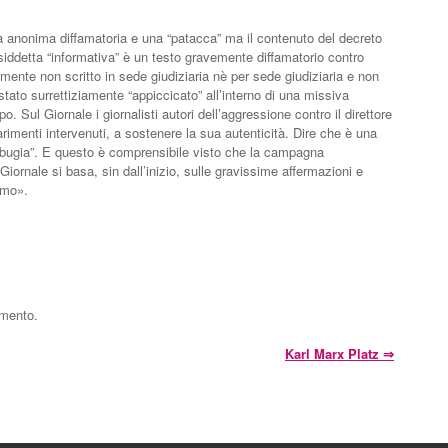
ra anonima diffamatoria e una “patacca” ma il contenuto del decreto
osiddetta “informativa” è un testo gravemente diffamatorio contro
amente non scritto in sede giudiziaria nè per sede giudiziaria e non
stato surrettiziamente “appiccicato” all’interno di una missiva
 Sul Giornale i giornalisti autori dell’aggressione contro il direttore
rimenti intervenuti, a sostenere la sua autenticità. Dire che è una
bugia”. E questo è comprensibile visto che la campagna
Giornale si basa, sin dall’inizio, sulle gravissime affermazioni e
imo».
mmento.
Karl Marx Platz
⇒