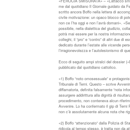
«FEROCIA SMISURATA» – «L’attacco smisura
me dal quotidiano Il Giornale guidato da Fe
scritto ancora Boffo nella lettera di accom
civile motivazione: un opaco blocco di pote
non ce l’ha oggi e non l’avrà domani». «Se s
possibile, nella dialettica del giudizio, coll
potrà mai essere per la nostra informazione
colleghi, il “pro” e “contro” di altri due di 
dedicato durante l’estate alle vicende pers
l’irragionevolezza e l’autolesionismo di qu
Ecco di seguito ampi stralci del dossier («Di
pubblicato dal quotidiano cattolico.
«1) Boffo “noto omosessuale” e protagonist
Tribunale di Terni. Questo – scrive Avvenir
diffamatoria, definita falsamente “nota info
assurgere addirittura alla dignità di risulta
procedimento, non conteneva alcun riferiment
Avvenire. Lo ha confermato il gip di Terni P
non c’è assolutamente alcuna nota che rigu
«2) Boffo “attenzionato” dalla Polizia di S
ridicola al tempo stesso, è tratta non da at