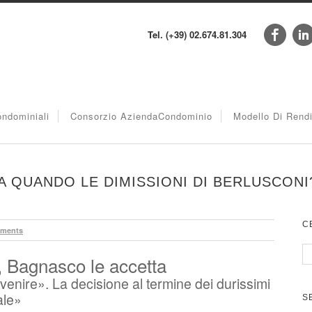
Tel. (+39) 02.674.81.304
ndominiali
Consorzio AziendaCondominio
Modello Di Rend
 A QUANDO LE DIMISSIONI DI BERLUSCONI
C
ments
i, Bagnasco le accetta
venire». La decisione al termine dei durissimi
ale»
S